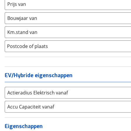
5 SHS
(
0
)
Fiat
(
262
)
Prijs van
9
(
0
)
Ford
(
1083
)
9 SHS
(
0
)
Bouwjaar van
Hyundai
(
273
)
Kia
(
763
)
Km.stand van
Mazda
(
198
)
Mercedes-Benz
(
1242
)
Postcode of plaats
Mini
(
119
)
Nissan
(
191
)
Opel
(
568
)
EV/Hybride eigenschappen
Peugeot
(
797
)
Renault
(
697
)
Seat
(
190
)
Actieradius Elektrisch vanaf
SKODA
(
283
)
Accu Capaciteit vanaf
Suzuki
(
203
)
Toyota
(
1080
)
Volkswagen
(
919
)
Eigenschappen