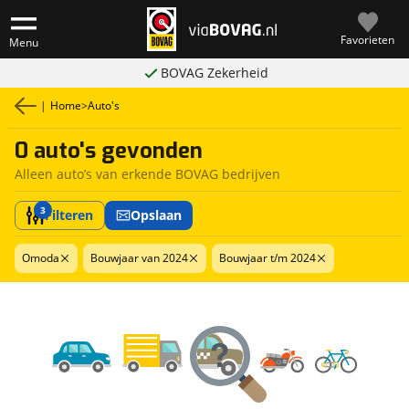
Favorieten
Menu
BOVAG Zekerheid
|
Home
>
Auto's
0 auto's gevonden
Alleen auto’s van erkende BOVAG bedrijven
3
Filteren
Opslaan
Omoda
Bouwjaar van 2024
Bouwjaar t/m 2024