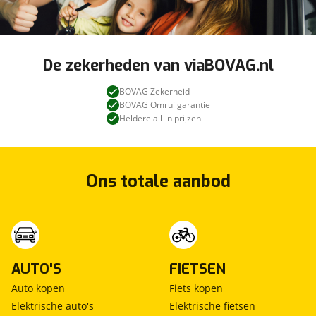
De zekerheden van viaBOVAG.nl
BOVAG Zekerheid
BOVAG Omruilgarantie
Heldere all-in prijzen
Ons totale aanbod
AUTO'S
FIETSEN
Auto kopen
Fiets kopen
Elektrische auto's
Elektrische fietsen