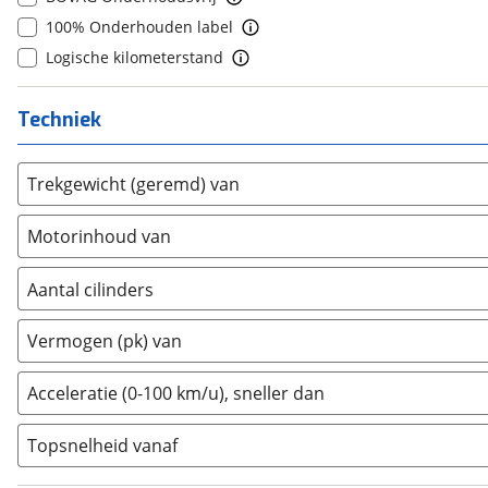
8
(
0
)
Cadillac
(
1
)
100% Onderhouden label
9
(
0
)
Casalini
(
0
)
Logische kilometerstand
10+
(
0
)
Changan
(
1
)
Chatenet
(
0
)
Techniek
Chevrolet
(
4
)
Chrysler
(
0
)
Trekgewicht (geremd) van
Citroën
(
353
)
Motorinhoud van
Cupra
(
160
)
Dacia
(
120
)
Aantal cilinders
Daewoo
(
0
)
2
(
0
)
Daihatsu
(
0
)
Vermogen (pk) van
3
(
0
)
Daimler
(
0
)
4
(
0
)
DFSK
(
0
)
Acceleratie (0-100 km/u), sneller dan
5
(
0
)
Dodge
(
62
)
Topsnelheid vanaf
6
(
0
)
Dongfeng
(
0
)
8
(
0
)
Donkervoort
(
0
)