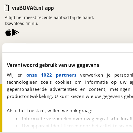
viaBOVAG.nl app
Altijd het meest recente aanbod bij de hand.
Download 'm nu.
viaBOVAG.nl
Kosterijland
15
3981 AJ
Bunnik
Verantwoord gebruik van uw gegevens
Een initiatief van
BOVAG
Wij en
onze 1022 partners
verwerken je persoonl
technologieën zoals cookies om informatie op uw a
gepersonaliseerde advertenties en content, metingen
Over viaBOVAG.nl
Disclaimer- en Privacyverklaring
productontwikkeling. U kunt kiezen wie uw gegevens gebr
Cookievoorkeuren
Vacatures
Als u het toestaat, willen we ook graag:
Informatie verzamelen over uw geografische locati
Uw apparaat identificeren door het actief te scann