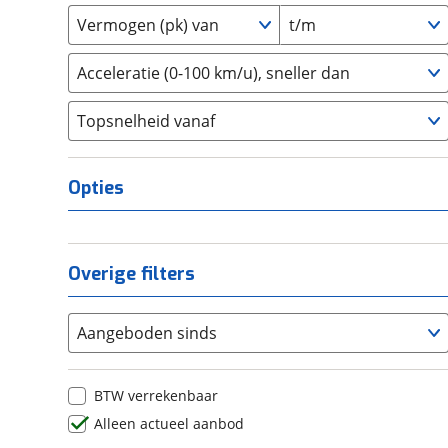
2
(
0
)
Daihatsu
(
0
)
Vermogen (pk) van
t/m
3
(
0
)
Daimler
(
0
)
4
(
0
)
DFSK
(
3
)
Acceleratie (0-100 km/u), sneller dan
5
(
0
)
Dodge
(
10
)
Topsnelheid vanaf
6
(
0
)
Dongfeng
(
0
)
8
(
0
)
Donkervoort
(
0
)
10+
(
0
)
DS
(
56
)
Opties
Estrima
(
0
)
Etalian
(
0
)
Farizon
(
0
)
Overige filters
Ferrari
(
1
)
Fiat
(
205
)
Aangeboden sinds
Ford
(
976
)
Ford USA
(
0
)
BTW verrekenbaar
Geely
(
0
)
Alleen actueel aanbod
Genesis
(
0
)