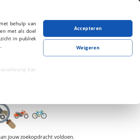
Over viaBOVAG.nl
 met behulp van
Accepteren
en met als doel
zicht in publiek
.
Omoda
Bouwjaar van 2023
Bouwjaar t/m 2023
Weigeren
Wis alle filters
Zoekopdracht opslaan
 nauwkeurig kan
 eigenschappen
rkeuren in het
trekken in de
lijke ervaring.
 aan jouw zoekopdracht voldoen.
ytische cookies