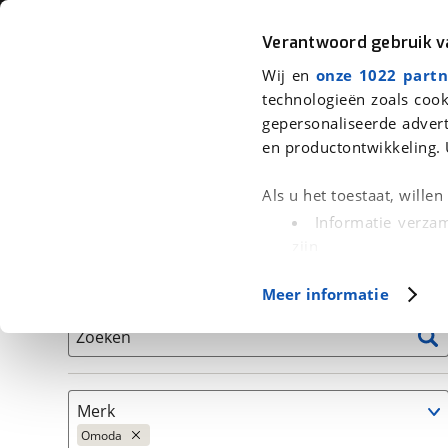
Auto
Fiets
Moto
Verantwoord gebruik 
Wij en
onze 1022 partn
<
Terug
|
Home
>
Auto's
technologieën zoals cook
gepersonaliseerde advert
We hebben 0 auto's voor je gevond
en productontwikkeling. 
Alleen auto’s van erkende BOVAG bedrijven
Als u het toestaat, wille
Informatie verzam
zijn
Uw apparaat id
Basisgegevens
Meer informatie
(fingerprinting)
Lees meer over hoe uw
Zoeken
detailgedeelte
in. U k
Cookieverklaring.
Merk
Met cookies en vergelij
Omoda
Functionele cookies zorg