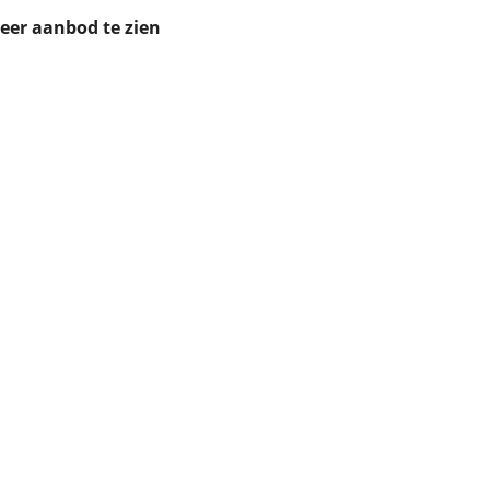
ruiken daarvoor
meer aanbod te zien
eme basis. Meer
lleen functionele
passen via de