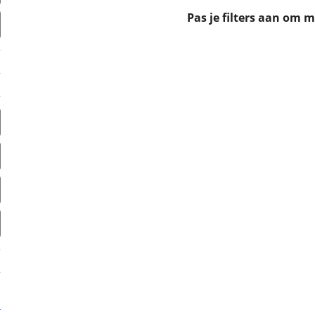
erbeteren. We tonen je graag relevante advertenties en geb
Pas je filters aan om 
ag op en buiten onze website volgt – uiteraard op anoni
laimer en privacyverklaring
. Als je weigert, plaatsen we a
che cookies. Je voorkeuren kun je later altijd aan