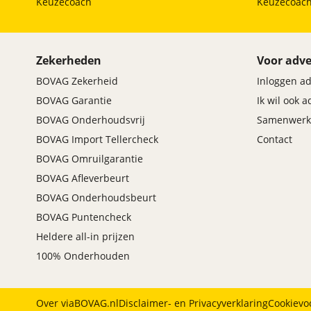
Keuzecoach
Keuzecoac
Maxus
(
19
)
Maybach
(
0
)
Mazda
(
272
)
Zekerheden
Voor adve
McLaren
(
0
)
BOVAG Zekerheid
Inloggen a
Mega
(
0
)
BOVAG Garantie
Ik wil ook 
Mercedes-Benz
(
579
)
BOVAG Onderhoudsvrij
Samenwerk
MG
(
231
)
BOVAG Import Tellercheck
Contact
Microcar
(
3
)
BOVAG Omruilgarantie
Microlino
(
0
)
BOVAG Afleverbeurt
Mini
(
200
)
BOVAG Onderhoudsbeurt
Mitsubishi
(
101
)
BOVAG Puntencheck
Mobilize
(
0
)
Heldere all-in prijzen
Morgan
(
0
)
100% Onderhouden
Morris
(
0
)
Motion
(
0
)
Musso
(
0
)
Over viaBOVAG.nl
Disclaimer- en Privacyverklaring
Cookievo