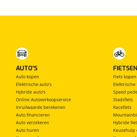
Lancia
(
0
)
Land Rover
(
106
)
Leaf
(
0
)
Leapmotor
(
0
)
Levc
(
2
)
Lexus
(
40
)
Ligier
(
9
)
Lincoln
(
0
)
AUTO'S
FIETSE
LINKTOUR
(
0
)
Auto kopen
Fiets kopen
Lotus
(
0
)
Elektrische auto's
Elektrische 
Lynk & Co
(
253
)
Hybride auto's
Speed pede
Lynk & Co DTM Shadow Edition
(
0
)
Online Autoverkoopservice
Stadsfiets
LYNKenCO
Inruilwaarde berekenen
Racefiets
(
0
)
Auto financieren
Mountainbi
MAN
(
5
)
Auto verzekeren
Hybride fie
Maserati
(
2
)
Auto huren
Keuzehulp 
Max Mobiel
(
0
)