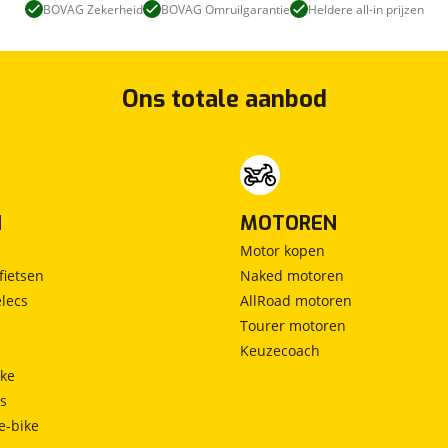
BOVAG Zekerheid
BOVAG Omruilgarantie
Heldere all-in prijzen
Ons totale aanbod
N
MOTOREN
Motor kopen
fietsen
Naked motoren
lecs
AllRoad motoren
Tourer motoren
Keuzecoach
ke
ts
e-bike