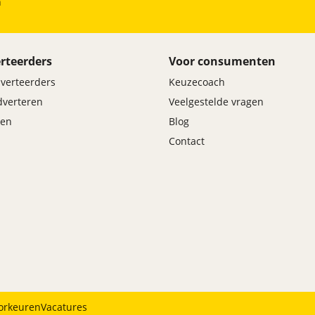
h
rteerders
Voor consumenten
dverteerders
Keuzecoach
adverteren
Veelgestelde vragen
en
Blog
Contact
orkeuren
Vacatures