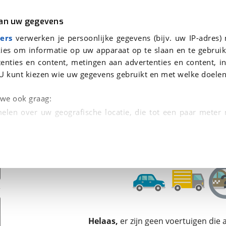
r
Kampeer
van uw gegevens
ers
verwerken je persoonlijke gegevens (bijv. uw IP-adres)
ies om informatie op uw apparaat op te slaan en te gebruik
enties en content, metingen aan advertenties en content, in
en
U kunt kiezen wie uw gegevens gebruikt en met welke doelen
n we ook graag:
elen over uw geografische locatie, die tot een paar meter
entificeren door het actief te scannen op specifieke
 persoonlijke gegevens worden verwerkt en stel uw voo
unt uw toestemming op elk moment wijzigen of in
kbare technieken zorgen we voor een betere en meer persoon
Helaas,
er zijn geen voertuigen die
en ervoor dat de website goed werkt. Ook gebruiken we anal