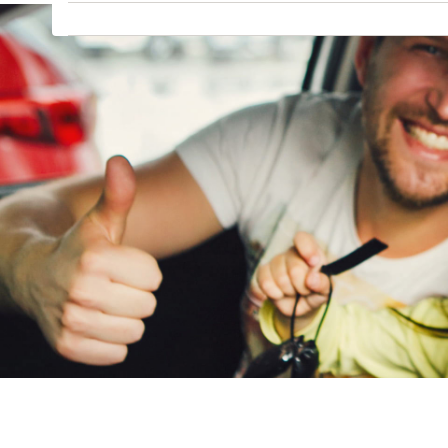
GMC
(
0
)
Goupil
(
0
)
Honda
(
35
)
Hongqi
(
6
)
Hyundai
(
361
)
Ineos
(
0
)
Infiniti
(
0
)
Isuzu
(
0
)
Iveco
(
4
)
JAC
(
0
)
Jaecoo
(
0
)
Jaguar
(
10
)
Jeep
(
122
)
KGM
(
0
)
Kia
(
708
)
Lamborghini
(
1
)