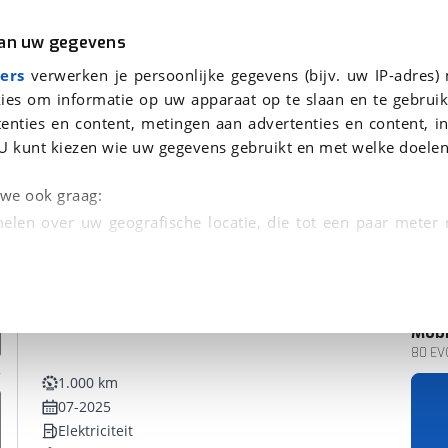
r
Kampeer
van uw gegevens
ers
verwerken je persoonlijke gegevens (bijv. uw IP-adres)
ies om informatie op uw apparaat op te slaan en te gebruik
enties en content, metingen aan advertenties en content, in
en
U kunt kiezen wie uw gegevens gebruikt en met welke doelen
n we ook graag:
elen over uw geografische locatie, die tot een paar meter
entificeren door het actief te scannen op specifieke
 persoonlijke gegevens worden verwerkt en stel uw voo
Mobi
unt uw toestemming op elk moment wijzigen of in
80 EV
1.000 km
07-2025
kbare technieken zorgen we voor een betere en meer persoon
Elektriciteit
en ervoor dat de website goed werkt. Ook gebruiken we anal