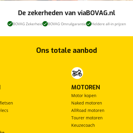
De zekerheden van viaBOVAG.nl
BOVAG Zekerheid
BOVAG Omruilgarantie
Heldere all-in prijzen
Ons totale aanbod
N
MOTOREN
Motor kopen
fietsen
Naked motoren
lecs
AllRoad motoren
Tourer motoren
Keuzecoach
ke