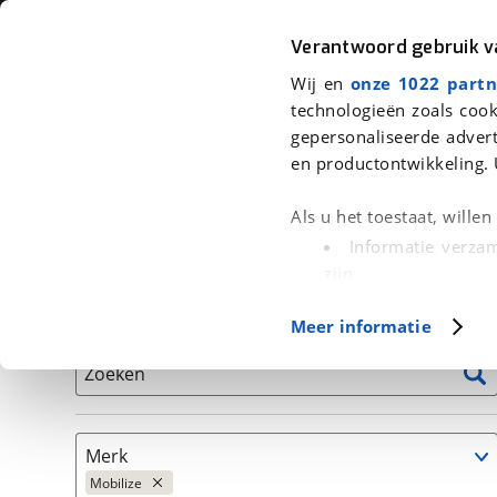
Auto
Fiets
Moto
Verantwoord gebruik 
Wij en
onze 1022 partn
<
Terug
|
Home
>
Auto's
technologieën zoals cook
gepersonaliseerde advert
We hebben 4 auto's voor je gevond
en productontwikkeling. 
Alleen auto’s van erkende BOVAG bedrijven
Als u het toestaat, wille
Informatie verzam
zijn
Uw apparaat id
Basisgegevens
Meer informatie
(fingerprinting)
Lees meer over hoe uw
Zoeken
detailgedeelte
in. U k
Cookieverklaring.
Merk
Met cookies en vergelij
Mobilize
Functionele cookies zorg