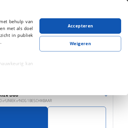
Over viaBOVAG.nl
 met behulp van
Accepteren
en met als doel
zicht in publiek
.
Mobilize
Aantal zitplaatsen: 2
Weigeren
Wis alle filters
Zoekopdracht opslaan
 nauwkeurig kan
 eigenschappen
Sorteer resultaten
rkeuren in het
lize
Duo
trekken in de
O ✅UNIEK ✅NOG 1 BESCHIKBAAR
lijke ervaring.
ytische cookies