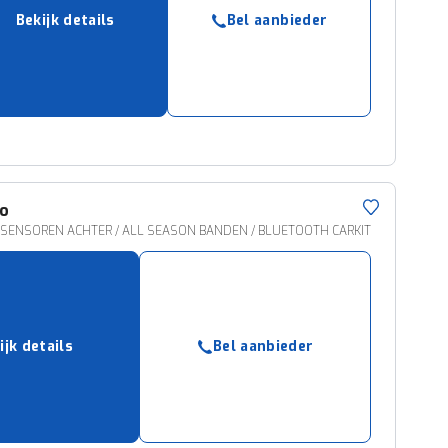
ruiken daarvoor
Bekijk details
Bel aanbieder
eme basis. Meer
lleen functionele
passen via de
o
RSENSOREN ACHTER / ALL SEASON BANDEN / BLUETOOTH CARKIT
ijk details
Bel aanbieder