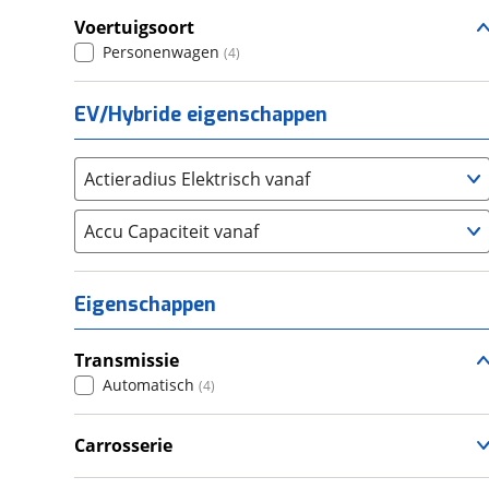
Voertuigsoort
Seat
(
0
)
Personenwagen
(
4
)
SKODA
(
1
)
Suzuki
(
7
)
EV/Hybride eigenschappen
Toyota
(
108
)
Volkswagen
(
406
)
Actieradius Elektrisch vanaf
Volvo
(
7
)
Alle merken
Abarth
Accu Capaciteit vanaf
(
6
)
Aiways
(
0
)
Aixam
(
57
)
Eigenschappen
Alfa Romeo
(
7
)
Alpina
(
0
)
Transmissie
Alpine
(
9
)
Automatisch
(
4
)
Aston Martin
(
6
)
Audi
Carrosserie
(
51
)
Hatchback
(
4
)
Austin
(
1
)