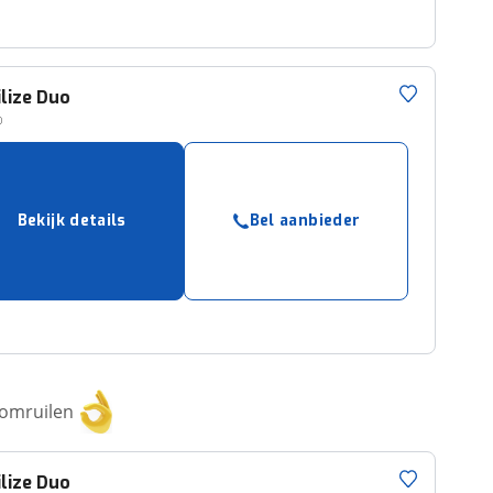
lize
Duo
o
Bekijk details
Bel aanbieder
 omruilen
lize
Duo