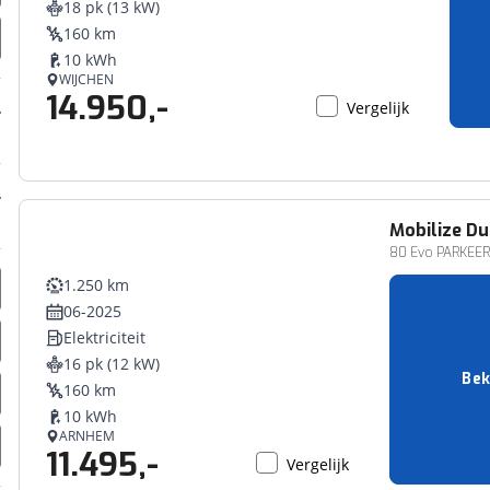
18 pk (13 kW)
erbeteren. We tonen je graag relevante advertenties en geb
160 km
ag op en buiten onze website volgt – uiteraard op anoni
10 kWh
laimer en privacyverklaring
. Als je weigert, plaatsen we a
WIJCHEN
14.950,-
che cookies. Je voorkeuren kun je later altijd aan
Vergelijk
Mobilize
Du
80 Evo PARKEE
1.250 km
06-2025
Elektriciteit
16 pk (12 kW)
Bek
160 km
10 kWh
ARNHEM
11.495,-
Vergelijk