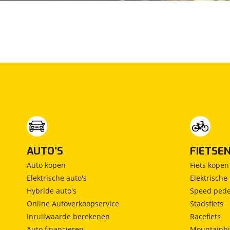
Maxus
(
19
)
Maybach
(
0
)
Mazda
(
109
)
McLaren
(
4
)
Mega
(
1
)
Mercedes-Benz
(
614
)
MG
(
18
)
Microcar
(
18
)
Microlino
(
4
)
Mini
(
9
)
AUTO'S
FIETSE
Mitsubishi
(
1
)
Auto kopen
Fiets kopen
Mobilize
(
4
)
Elektrische auto's
Elektrische 
Morgan
(
1
)
Hybride auto's
Speed pede
Morris
(
0
)
Online Autoverkoopservice
Stadsfiets
Motion
(
1
)
Inruilwaarde berekenen
Racefiets
Musso
(
0
)
Auto financieren
Mountainbi