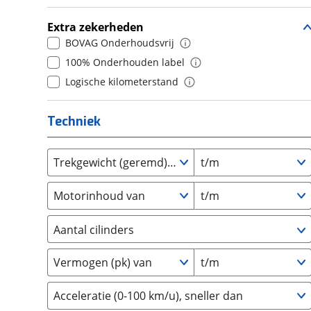
(
0
)
Daihatsu
(
0
)
9
(
0
)
Extra zekerheden
Daimler
(
0
)
10+
(
0
)
BOVAG Onderhoudsvrij
DFSK
(
2
)
100% Onderhouden label
Dodge
(
1
)
Logische kilometerstand
Dongfeng
(
0
)
Donkervoort
(
1
)
Techniek
DS
(
0
)
Estrima
(
2
)
Trekgewicht (geremd) van
t/m
Etalian
(
0
)
Farizon
(
0
)
Motorinhoud van
t/m
Ferrari
(
7
)
Fiat
(
120
)
Aantal cilinders
Ford
(
309
)
2
(
0
)
Vermogen (pk) van
t/m
Ford USA
(
0
)
3
(
0
)
Geely
(
0
)
4
(
0
)
Acceleratie (0-100 km/u), sneller dan
Genesis
(
0
)
5
(
0
)