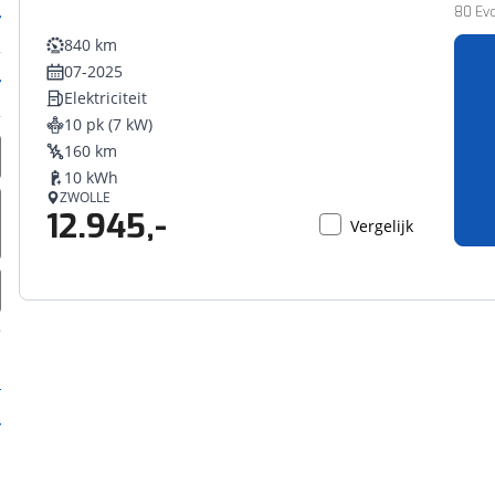
80 Evo
840 km
07-2025
Elektriciteit
10 pk (7 kW)
160 km
10 kWh
ZWOLLE
12.945,-
Vergelijk