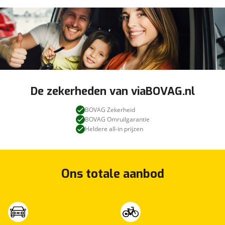
De zekerheden van viaBOVAG.nl
BOVAG Zekerheid
BOVAG Omruilgarantie
Heldere all-in prijzen
Ons totale aanbod