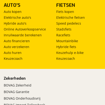
AUTO'S
FIETSEN
Auto kopen
Fiets kopen
Elektrische auto's
Elektrische fietsen
Hybride auto's
Speed pedelecs
Online Autoverkoopservice
Stadsfiets
Inruilwaarde berekenen
Racefiets
Auto financieren
Mountainbike
Auto verzekeren
Hybride fiets
Auto huren
Keuzehulp e-bike
Keuzecoach
Keuzecoach
Zekerheden
BOVAG Zekerheid
BOVAG Garantie
BOVAG Onderhoudsvrij
BOVAG Import Tellercheck