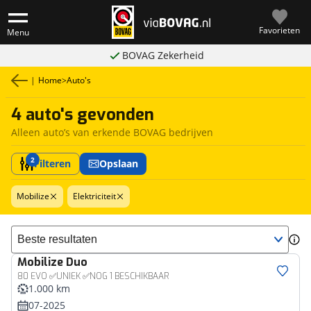
Favorieten
Menu
BOVAG Zekerheid
|
Home
>
Auto's
4 auto's gevonden
Alleen auto’s van erkende BOVAG bedrijven
2
Filteren
Opslaan
Mobilize
Elektriciteit
Sorteer resultaten
Mobilize
Duo
80 EVO ✅UNIEK ✅NOG 1 BESCHIKBAAR
1.000 km
07-2025