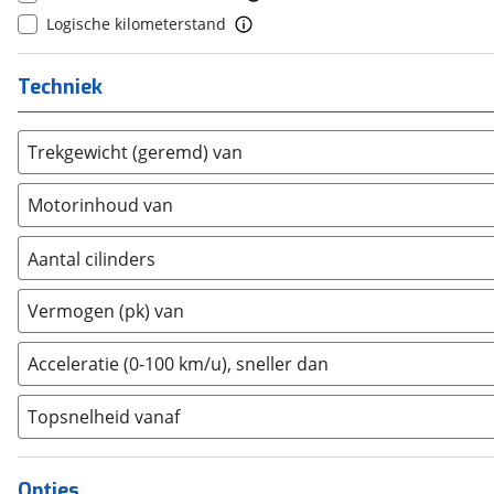
Logische kilometerstand
Dodge
(
0
)
Dongfeng
(
92
)
Techniek
Donkervoort
(
0
)
DS
(
87
)
Trekgewicht (geremd) van
Estrima
(
2
)
Etalian
(
0
)
Motorinhoud van
Farizon
(
3
)
Ferrari
(
0
)
Aantal cilinders
Fiat
(
485
)
2
(
0
)
Ford
(
1072
)
Vermogen (pk) van
3
(
0
)
Ford USA
(
0
)
4
(
0
)
Acceleratie (0-100 km/u), sneller dan
Geely
(
41
)
5
(
0
)
Genesis
(
17
)
Topsnelheid vanaf
6
(
0
)
GMC
(
0
)
8
(
0
)
Goupil
(
2
)
10+
(
0
)
Opties
Honda
(
15
)