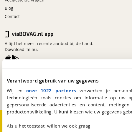
Blog
Contact
viaBOVAG.nl app
Altijd het meest recente aanbod bij de hand.
Download 'm nu.
viaBOVAG.nl
Verantwoord gebruik van uw gegevens
Kosterijland
15
3981 AJ
Bunnik
Wij en
onze 1022 partners
verwerken je persoonl
Een initiatief van
BOVAG
technologieën zoals cookies om informatie op uw a
gepersonaliseerde advertenties en content, metingen
productontwikkeling. U kunt kiezen wie uw gegevens gebr
Over viaBOVAG.nl
Disclaimer- en Privacyverklaring
Cookievoorkeuren
Vacatures
Als u het toestaat, willen we ook graag: