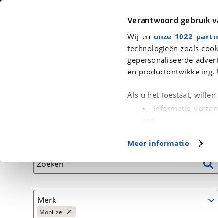
Auto
Fiets
Moto
Verantwoord gebruik 
Wij en
onze 1022 partn
<
Terug
|
Home
>
Auto's
technologieën zoals cook
gepersonaliseerde advert
We hebben 1 auto voor je gevonden
en productontwikkeling. 
Alleen auto’s van erkende BOVAG bedrijven
Als u het toestaat, wille
Informatie verzam
zijn
Uw apparaat id
Basisgegevens
Meer informatie
(fingerprinting)
Lees meer over hoe uw
Zoeken
detailgedeelte
in. U k
Cookieverklaring.
Merk
Met cookies en vergelij
Mobilize
Functionele cookies zorg