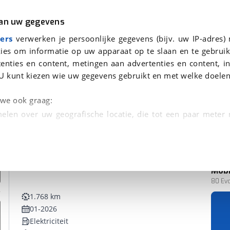
r
Kampeer
van uw gegevens
ers
verwerken je persoonlijke gegevens (bijv. uw IP-adres)
ies om informatie op uw apparaat op te slaan en te gebruik
enties en content, metingen aan advertenties en content, in
U kunt kiezen wie uw gegevens gebruikt en met welke doelen
n we ook graag:
elen over uw geografische locatie, die tot een paar meter
entificeren door het actief te scannen op specifieke
 persoonlijke gegevens worden verwerkt en stel uw voo
Mobi
unt uw toestemming op elk moment wijzigen of in
80 Ev
1.768 km
01-2026
kbare technieken zorgen we voor een betere en meer persoon
Elektriciteit
en ervoor dat de website goed werkt. Ook gebruiken we anal