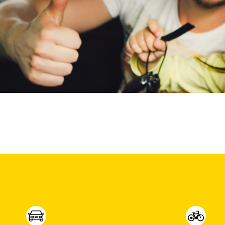
Lamborghini
(
4
)
Lancia
(
6
)
Land Rover
(
400
)
Leaf
(
0
)
Leapmotor
(
389
)
Levc
(
0
)
Lexus
(
73
)
Ligier
(
33
)
Lincoln
(
0
)
LINKTOUR
(
6
)
Lotus
(
2
)
Lynk & Co
(
394
)
Lynk & Co DTM Shadow Edition
(
0
)
LYNKenCO
(
0
)
MAN
(
0
)
Maserati
(
10
)