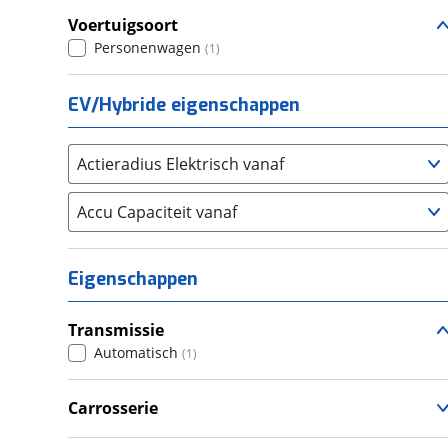
Voertuigsoort
Seat
(
393
)
Personenwagen
(
1
)
SKODA
(
719
)
Suzuki
(
582
)
EV/Hybride eigenschappen
Toyota
(
1345
)
Volkswagen
(
2112
)
Actieradius Elektrisch vanaf
Volvo
(
1280
)
Alle merken
Abarth
Accu Capaciteit vanaf
(
9
)
Aiways
(
0
)
Aixam
(
38
)
Eigenschappen
Alfa Romeo
(
73
)
Alpina
(
4
)
Transmissie
Alpine
(
69
)
Automatisch
(
1
)
Aston Martin
(
0
)
Audi
Carrosserie
(
932
)
Hatchback
(
1
)
Austin
(
0
)