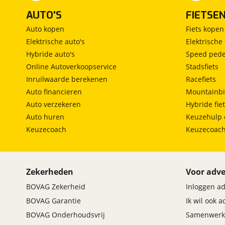
Max Mobiel
(
0
)
AUTO'S
FIETSE
Maxus
(
30
)
Auto kopen
Fiets kopen
Maybach
(
0
)
Elektrische auto's
Elektrische 
Mazda
(
748
)
Hybride auto's
Speed pede
McLaren
(
0
)
Online Autoverkoopservice
Stadsfiets
Mega
(
0
)
Inruilwaarde berekenen
Racefiets
Mercedes-Benz
Auto financieren
Mountainbi
(
1989
)
Auto verzekeren
Hybride fie
MG
(
148
)
Auto huren
Keuzehulp 
Microcar
(
0
)
Keuzecoach
Keuzecoac
Microlino
(
0
)
Mini
(
656
)
Mitsubishi
(
495
)
Zekerheden
Voor adve
Mobilize
(
1
)
BOVAG Zekerheid
Inloggen a
Morgan
(
0
)
BOVAG Garantie
Ik wil ook 
Morris
(
0
)
BOVAG Onderhoudsvrij
Samenwerk
Motion
(
3
)