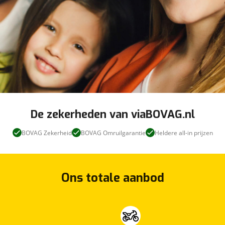
De zekerheden van viaBOVAG.nl
BOVAG Zekerheid
BOVAG Omruilgarantie
Heldere all-in prijzen
Ons totale aanbod