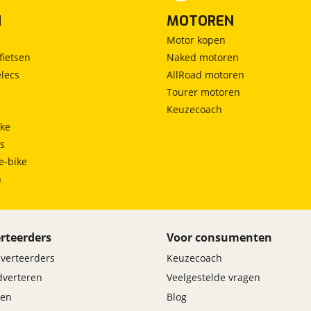
N
MOTOREN
Motor kopen
fietsen
Naked motoren
lecs
AllRoad motoren
Tourer motoren
Keuzecoach
ke
ts
e-bike
h
rteerders
Voor consumenten
dverteerders
Keuzecoach
adverteren
Veelgestelde vragen
en
Blog