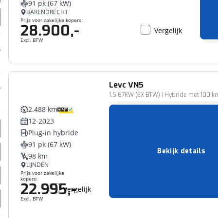
91 pk (67 kW)
erbeteren. We tonen je graag relevante advertenties en geb
BARENDRECHT
ag op en buiten onze website volgt – uiteraard op anoni
Prijs voor zakelijke kopers:
28.900,-
Vergelijk
laimer en privacyverklaring
. Als je weigert, plaatsen we a
Excl. BTW
che cookies. Je voorkeuren kun je later altijd aan
Levc
VN5
Bedrijfswagen
1.5 67KW (EX BTW) | Hybride met 100 km E
2.488 km
12-2023
Plug-in hybride
91 pk (67 kW)
Bekijk details
98 km
LIJNDEN
Prijs voor zakelijke
kopers:
22.995,-
Vergelijk
Excl. BTW