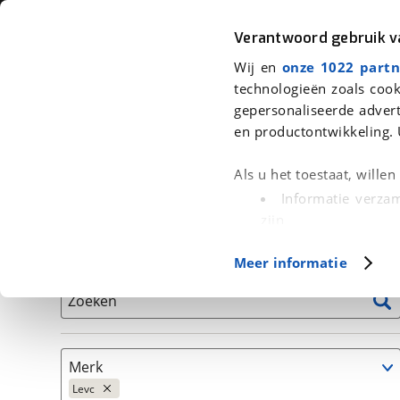
Auto
Fiets
Moto
Verantwoord gebruik 
Wij en
onze 1022 partn
<
Terug
|
Home
>
Auto's
technologieën zoals cook
gepersonaliseerde advert
We hebben 3 auto's voor je gevond
en productontwikkeling. 
Alleen auto’s van erkende BOVAG bedrijven
Als u het toestaat, wille
Informatie verzam
zijn
Uw apparaat id
Basisgegevens
Meer informatie
(fingerprinting)
Lees meer over hoe uw
Zoeken
detailgedeelte
in. U k
Cookieverklaring.
Merk
Met cookies en vergelij
Levc
Functionele cookies zorg