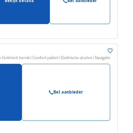
Bekijk details
Bel aanbieder
ruiken daarvoor
eme basis. Meer
lleen functionele
passen via de
lektrisch bereik | Comfort pakket | Elektrische stoelen | Navigatie
Bel aanbieder