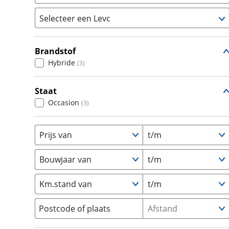
om de site continu te v
Selecteer een Levc
technologie die je gedr
Populair
weten? Bekijk onze
disc
Audi
(
51
)
en beperkte analytis
Brandstof
VN5
(
3
)
BMW
(
186
)
voorkeurenpagina
.
Hybride
(
3
)
Citroën
(
88
)
Fiat
(
120
)
Staat
Ford
(
309
)
Occasion
(
3
)
Hyundai
(
0
)
Kia
(
41
)
Prijs van
t/m
Mazda
(
109
)
Mercedes-Benz
(
614
)
Bouwjaar van
t/m
Mini
(
9
)
Km.stand van
t/m
Nissan
(
76
)
Opel
(
161
)
Postcode of plaats
Afstand
Peugeot
(
98
)
Renault
(
184
)