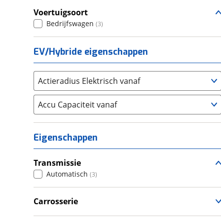
Voertuigsoort
Seat
(
0
)
Bedrijfswagen
(
3
)
SKODA
(
1
)
Suzuki
(
7
)
EV/Hybride eigenschappen
Toyota
(
108
)
Volkswagen
(
406
)
Actieradius Elektrisch vanaf
Volvo
(
7
)
Alle merken
Abarth
Accu Capaciteit vanaf
(
6
)
Aiways
(
0
)
Aixam
(
57
)
Eigenschappen
Alfa Romeo
(
7
)
Alpina
(
0
)
Transmissie
Alpine
(
9
)
Automatisch
(
3
)
Aston Martin
(
6
)
Audi
Carrosserie
(
51
)
Bedrijfswagen
(
3
)
Austin
(
1
)