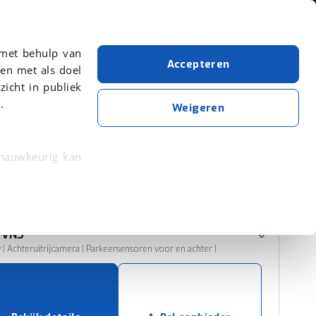
Over viaBOVAG.nl
 met behulp van
Accepteren
en met als doel
zicht in publiek
.
Levc
Aantal zitplaatsen: 2
Weigeren
Wis alle filters
Zoekopdracht opslaan
 nauwkeurig kan
 eigenschappen
Sorteer resultaten
rkeuren in het
VN5
trekken in de
ty | Achteruitrijcamera | Parkeersensoren voor en achter |
lijke ervaring.
ytische cookies