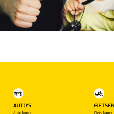
Maxus
(
19
)
Maybach
(
0
)
Mazda
(
109
)
McLaren
(
4
)
Mega
(
1
)
Mercedes-Benz
(
614
)
MG
(
18
)
Microcar
(
18
)
Microlino
(
4
)
Mini
(
9
)
Mitsubishi
(
1
)
Mobilize
(
4
)
Morgan
(
1
)
Morris
(
0
)
Motion
(
1
)
AUTO'S
FIETSE
Musso
(
0
)
Auto kopen
Fiets kopen