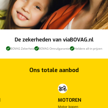
De zekerheden van viaBOVAG.nl
BOVAG Zekerheid
BOVAG Omruilgarantie
Heldere all-in prijzen
Ons totale aanbod
N
MOTOREN
Motor kopen