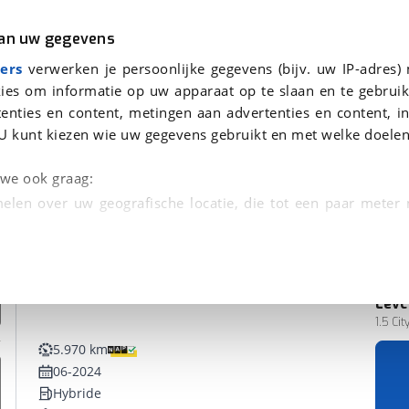
r
Kampeer
van uw gegevens
ers
verwerken je persoonlijke gegevens (bijv. uw IP-adres)
ies om informatie op uw apparaat op te slaan en te gebruik
enties en content, metingen aan advertenties en content, in
en
U kunt kiezen wie uw gegevens gebruikt en met welke doelen
n we ook graag:
elen over uw geografische locatie, die tot een paar meter
entificeren door het actief te scannen op specifieke
 persoonlijke gegevens worden verwerkt en stel uw voo
Levc
Bedrijfswagen
unt uw toestemming op elk moment wijzigen of in
1.5 Ci
5.970 km
06-2024
kbare technieken zorgen we voor een betere en meer persoon
Hybride
en ervoor dat de website goed werkt. Ook gebruiken we anal