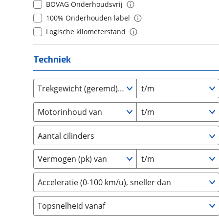
9
(
0
)
BOVAG Onderhoudsvrij
Daihatsu
(
0
)
10+
(
0
)
100% Onderhouden label
Daimler
(
0
)
Logische kilometerstand
DFSK
(
2
)
Dodge
(
1
)
Techniek
Dongfeng
(
0
)
Donkervoort
(
1
)
Trekgewicht (geremd) van
t/m
DS
(
0
)
Estrima
(
2
)
Motorinhoud van
t/m
Etalian
(
0
)
Farizon
(
0
)
Aantal cilinders
Ferrari
(
7
)
2
(
0
)
Fiat
(
120
)
Vermogen (pk) van
t/m
3
(
3
)
Ford
(
309
)
4
(
0
)
Acceleratie (0-100 km/u), sneller dan
Ford USA
(
0
)
5
(
0
)
Geely
(
0
)
Topsnelheid vanaf
6
(
0
)
Genesis
(
0
)