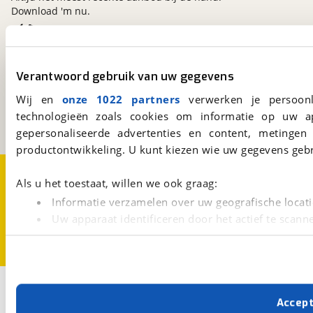
Download 'm nu.
viaBOVAG.nl
Verantwoord gebruik van uw gegevens
Kosterijland
15
3981 AJ
Bunnik
Wij en
onze 1022 partners
verwerken je persoonl
Een initiatief van
technologieën zoals cookies om informatie op uw a
BOVAG
gepersonaliseerde advertenties en content, metingen
productontwikkeling. U kunt kiezen wie uw gegevens gebr
Over viaBOVAG.nl
Disclaimer- en Privacyverklaring
Als u het toestaat, willen we ook graag:
Cookievoorkeuren
Vacatures
Informatie verzamelen over uw geografische locati
Uw apparaat identificeren door het actief te scann
Lees meer over hoe uw persoonlijke gegevens worden ve
U kunt uw toestemming op elk moment wijzigen of intrekk
Met cookies en vergelijkbare technieken zorgen we voor 
Accep
cookies zorgen ervoor dat de website goed werkt. Ook g