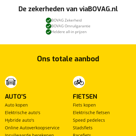
De zekerheden van viaBOVAG.nl
BOVAG Zekerheid
BOVAG Omruilgarantie
Heldere all-in prijzen
Ons totale aanbod
AUTO'S
FIETSEN
Auto kopen
Fiets kopen
Elektrische auto's
Elektrische fietsen
Hybride auto's
Speed pedelecs
Online Autoverkoopservice
Stadsfiets
Inruilwaarde berekenen
Racefiets