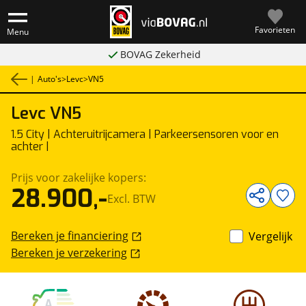
Favorieten
Menu
BOVAG Zekerheid
|
Auto's
>
Levc
>
VN5
Levc
VN5
1
/
27
Bedrijfswagen
1.5 City | Achteruitrijcamera | Parkeersensoren voor en
achter |
Prijs voor zakelijke kopers:
28.900,-
Excl. BTW
Bereken je financiering
Vergelijk
Bereken je verzekering
A