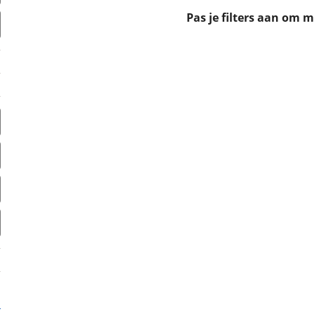
erbeteren. We tonen je graag relevante advertenties en geb
Pas je filters aan om 
ag op en buiten onze website volgt – uiteraard op anoni
laimer en privacyverklaring
. Als je weigert, plaatsen we a
che cookies. Je voorkeuren kun je later altijd aan