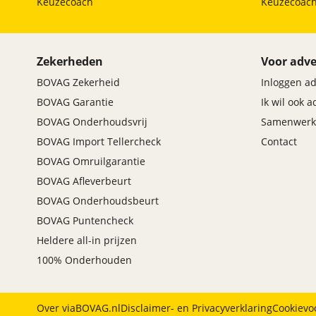
Keuzecoach
Keuzecoac
Maxus
(
2
)
Maybach
(
0
)
Mazda
(
250
)
Zekerheden
Voor adve
McLaren
(
0
)
BOVAG Zekerheid
Inloggen a
Mega
(
0
)
BOVAG Garantie
Ik wil ook 
Mercedes-Benz
(
718
)
BOVAG Onderhoudsvrij
Samenwerk
MG
(
81
)
BOVAG Import Tellercheck
Contact
Microcar
(
4
)
BOVAG Omruilgarantie
Microlino
(
0
)
BOVAG Afleverbeurt
Mini
(
274
)
BOVAG Onderhoudsbeurt
Mitsubishi
(
73
)
BOVAG Puntencheck
Mobilize
(
0
)
Heldere all-in prijzen
Morgan
(
0
)
100% Onderhouden
Morris
(
0
)
Motion
(
0
)
Musso
(
0
)
Over viaBOVAG.nl
Disclaimer- en Privacyverklaring
Cookievo