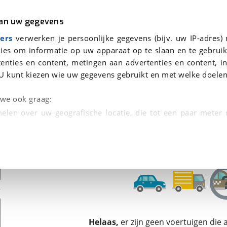
r
Kampeer
van uw gegevens
ers
verwerken je persoonlijke gegevens (bijv. uw IP-adres)
ies om informatie op uw apparaat op te slaan en te gebruik
enties en content, metingen aan advertenties en content, in
en
U kunt kiezen wie uw gegevens gebruikt en met welke doelen
n we ook graag:
elen over uw geografische locatie, die tot een paar meter
entificeren door het actief te scannen op specifieke
 persoonlijke gegevens worden verwerkt en stel uw voo
unt uw toestemming op elk moment wijzigen of in
kbare technieken zorgen we voor een betere en meer persoon
Helaas,
er zijn geen voertuigen die
en ervoor dat de website goed werkt. Ook gebruiken we anal