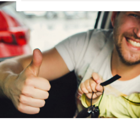
GMC
(
1
)
Goupil
(
0
)
Honda
(
46
)
Hongqi
(
0
)
Hyundai
(
363
)
Ineos
(
0
)
Infiniti
(
0
)
Isuzu
(
0
)
Iveco
(
5
)
JAC
(
1
)
Jaecoo
(
0
)
Jaguar
(
9
)
Jeep
(
82
)
KGM
(
0
)
Kia
(
747
)
Lamborghini
(
1
)