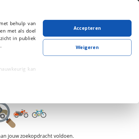
Over viaBOVAG.nl
 met behulp van
Accepteren
en met als doel
zicht in publiek
.
Levc
Bouwjaar van 2022
Bouwjaar t/m 2022
Weigeren
Wis alle filters
Zoekopdracht opslaan
 nauwkeurig kan
 eigenschappen
rkeuren in het
trekken in de
lijke ervaring.
 aan jouw zoekopdracht voldoen.
ytische cookies