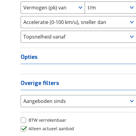
2
(
0
)
Daihatsu
(
0
)
Vermogen (pk) van
t/m
3
(
0
)
Daimler
(
0
)
4
(
0
)
DFSK
(
0
)
Acceleratie (0-100 km/u), sneller dan
5
(
0
)
Dodge
(
5
)
Topsnelheid vanaf
6
(
0
)
Dongfeng
(
0
)
8
(
0
)
Donkervoort
(
0
)
10+
(
0
)
DS
(
83
)
Opties
Estrima
(
0
)
Etalian
(
0
)
Farizon
(
0
)
Overige filters
Ferrari
(
2
)
Fiat
(
206
)
Aangeboden sinds
Ford
(
798
)
Ford USA
(
0
)
BTW verrekenbaar
Geely
(
0
)
Alleen actueel aanbod
Genesis
(
3
)