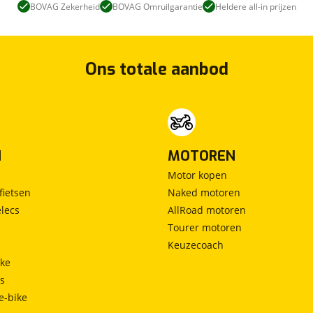
BOVAG Zekerheid
BOVAG Omruilgarantie
Heldere all-in prijzen
Ons totale aanbod
N
MOTOREN
Motor kopen
fietsen
Naked motoren
lecs
AllRoad motoren
Tourer motoren
Keuzecoach
ke
ts
e-bike