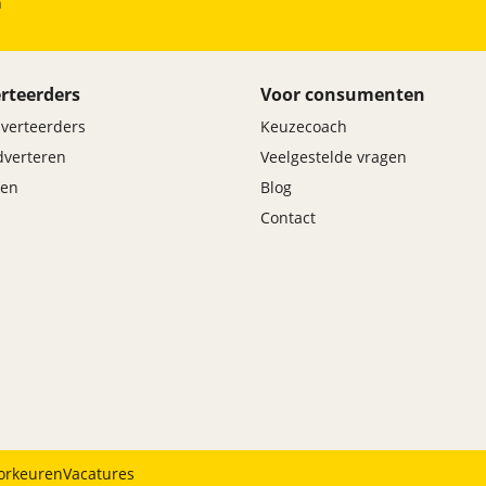
h
rteerders
Voor consumenten
dverteerders
Keuzecoach
adverteren
Veelgestelde vragen
en
Blog
Contact
orkeuren
Vacatures