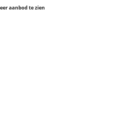
ruiken daarvoor
meer aanbod te zien
eme basis. Meer
lleen functionele
passen via de