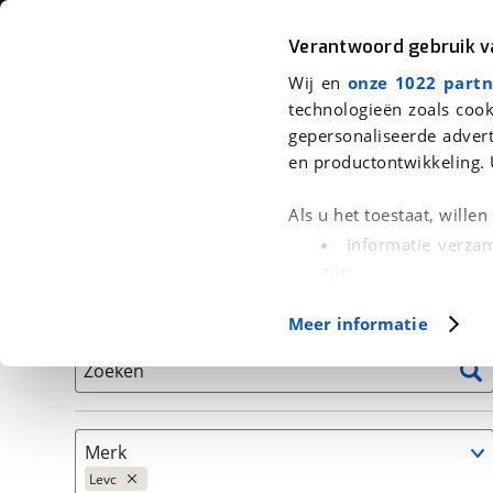
Auto
Fiets
Moto
Verantwoord gebruik 
Wij en
onze 1022 partn
<
Terug
|
Home
>
Auto's
technologieën zoals cook
gepersonaliseerde advert
We hebben 0 auto's voor je gevond
en productontwikkeling. 
Alleen auto’s van erkende BOVAG bedrijven
Als u het toestaat, wille
Informatie verzam
zijn
Uw apparaat id
Basisgegevens
Meer informatie
(fingerprinting)
Lees meer over hoe uw
Zoeken
detailgedeelte
in. U k
Cookieverklaring.
Merk
Met cookies en vergelij
Levc
Functionele cookies zorg