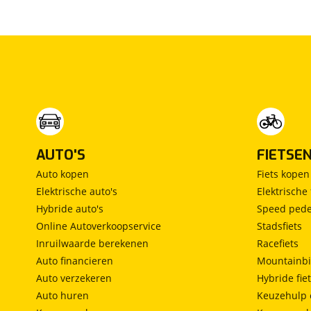
Lancia
(
0
)
Land Rover
(
70
)
Leaf
(
1
)
Leapmotor
(
0
)
Levc
(
0
)
Lexus
(
33
)
Ligier
(
3
)
Lincoln
(
0
)
AUTO'S
FIETSE
LINKTOUR
(
0
)
Auto kopen
Fiets kopen
Lotus
(
0
)
Elektrische auto's
Elektrische 
Lynk & Co
(
132
)
Hybride auto's
Speed pede
Lynk & Co DTM Shadow Edition
(
1
)
Online Autoverkoopservice
Stadsfiets
LYNKenCO
Inruilwaarde berekenen
Racefiets
(
1
)
Auto financieren
Mountainbi
MAN
(
2
)
Auto verzekeren
Hybride fie
Maserati
(
2
)
Auto huren
Keuzehulp 
Max Mobiel
(
0
)