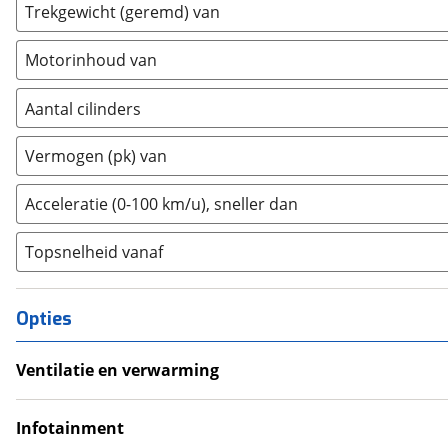
Trekgewicht (geremd) van
Hyundai
(
890
)
Ineos
(
0
)
Motorinhoud van
Infiniti
(
0
)
Aantal cilinders
Isuzu
(
1
)
Iveco
(
22
)
2
(
1
)
Vermogen (pk) van
JAC
(
1
)
3
(
5
)
Jaecoo
(
48
)
4
(
0
)
Acceleratie (0-100 km/u), sneller dan
Jaguar
(
8
)
5
(
0
)
Jeep
(
138
)
Topsnelheid vanaf
6
(
0
)
KGM
(
3
)
8
(
0
)
Kia
(
1659
)
10+
(
0
)
Opties
Lamborghini
(
0
)
Lancia
(
7
)
Ventilatie en verwarming
Land Rover
(
64
)
Airco
Leapmotor
(
66
)
Climate Control
Infotainment
Levc
(
2
)