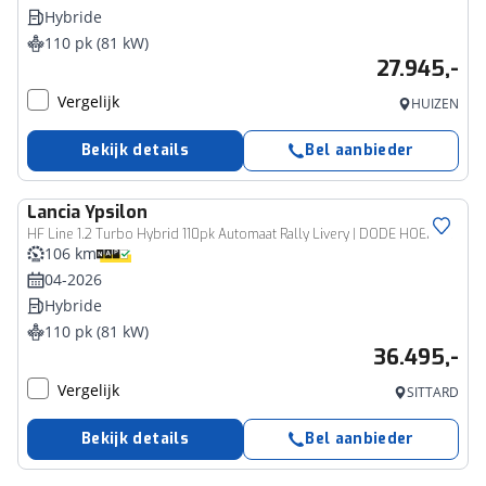
Hybride
110 pk (81 kW)
27.945,-
Vergelijk
HUIZEN
Bekijk details
Bel aanbieder
Lancia
Ypsilon
HF Line 1.2 Turbo Hybrid 110pk Automaat Rally Livery | DODE HOEK | ADAPT. CC | 360° CAM. | 17''LM | SFEERVERL.
106 km
04-2026
Hybride
110 pk (81 kW)
36.495,-
Vergelijk
SITTARD
Bekijk details
Bel aanbieder