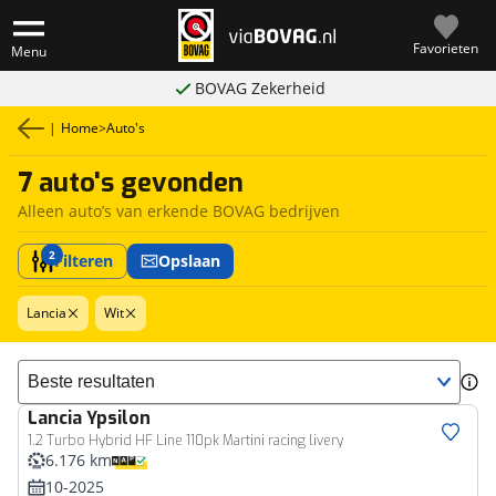
Favorieten
Menu
BOVAG Zekerheid
|
Home
>
Auto's
7 auto's gevonden
Alleen auto’s van erkende BOVAG bedrijven
2
Filteren
Opslaan
Lancia
Wit
Sorteer resultaten
Lancia
Ypsilon
1.2 Turbo Hybrid HF Line 110pk Martini racing livery
6.176 km
10-2025