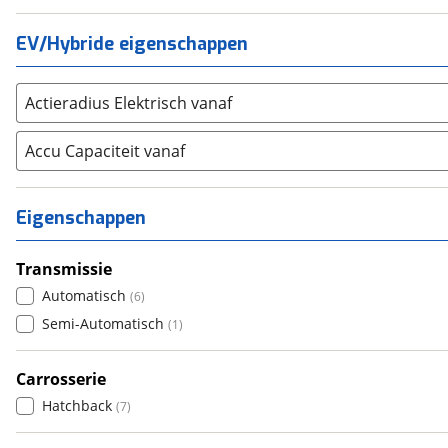
Volvo
(
608
)
Alle merken
EV/Hybride eigenschappen
Abarth
(
5
)
Aiways
(
5
)
Actieradius Elektrisch vanaf
Aixam
(
20
)
Alfa Romeo
(
52
)
Accu Capaciteit vanaf
Alpina
(
0
)
Alpine
(
21
)
Eigenschappen
Aston Martin
(
1
)
Audi
(
541
)
Transmissie
Austin
(
0
)
Automatisch
(
6
)
Auto Union
(
0
)
Semi-Automatisch
(
1
)
Benimar
(
1
)
Bentley
(
3
)
Carrosserie
BMW
(
724
)
Hatchback
(
7
)
Bold
(
0
)
BYD
(
108
)