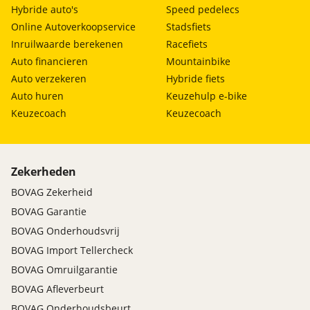
Hybride auto's
Speed pedelecs
Online Autoverkoopservice
Stadsfiets
Inruilwaarde berekenen
Racefiets
Auto financieren
Mountainbike
Auto verzekeren
Hybride fiets
Auto huren
Keuzehulp e-bike
Keuzecoach
Keuzecoach
Zekerheden
BOVAG Zekerheid
BOVAG Garantie
BOVAG Onderhoudsvrij
BOVAG Import Tellercheck
BOVAG Omruilgarantie
BOVAG Afleverbeurt
BOVAG Onderhoudsbeurt