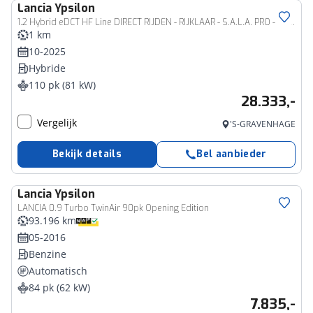
Lancia
Ypsilon
1.2 Hybrid eDCT HF Line DIRECT RIJDEN - RIJKLAAR - S.A.L.A. PRO - 8 JAAR GARANTIE
1 km
10-2025
Hybride
110 pk (81 kW)
28.333,-
Vergelijk
'S-GRAVENHAGE
Bekijk details
Bel aanbieder
Lancia
Ypsilon
LANCIA 0.9 Turbo TwinAir 90pk Opening Edition
93.196 km
05-2016
Benzine
Automatisch
84 pk (62 kW)
7.835,-