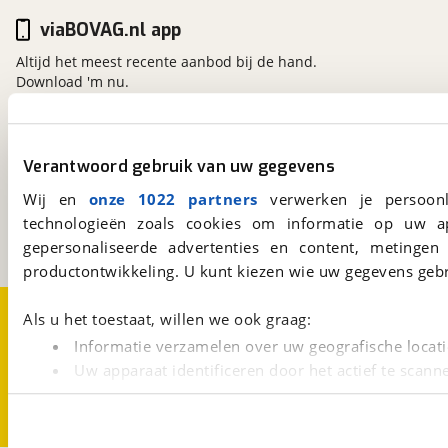
viaBOVAG.nl app
Altijd het meest recente aanbod bij de hand.
Download 'm nu.
viaBOVAG.nl
Verantwoord gebruik van uw gegevens
Kosterijland
15
Wij en
onze 1022 partners
verwerken je persoonl
3981 AJ
Bunnik
technologieën zoals cookies om informatie op uw a
Een initiatief van
BOVAG
gepersonaliseerde advertenties en content, metingen
productontwikkeling. U kunt kiezen wie uw gegevens gebr
Over viaBOVAG.nl
Disclaimer- en Privacyverklaring
Als u het toestaat, willen we ook graag:
Cookievoorkeuren
Vacatures
Informatie verzamelen over uw geografische locati
Uw apparaat identificeren door het actief te scann
Lees meer over hoe uw persoonlijke gegevens worden ve
U kunt uw toestemming op elk moment wijzigen of intrekk