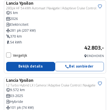
Lancia
Ypsilon
280pk HF 54 kWh Automaat | Navigatie | Adaptieve Cruise Control | Camera Voor + Achter | 18"LMV | Dodehoekdetectie | Keyless Entry/Start | 3 FASE | LED | Sportonderstel |
5 km
2026
Elektriciteit
281 pk (207 kW)
370 km
54 kWh
42.803,-
Vergelijk
EINDHOVEN
Bekijk details
Bel aanbieder
Lancia
Ypsilon
1.2 Turbo Hybrid LX | Camera | Adaptive Cruise Control | Navigatie
9.572 km
03-2025
Hybride
101 pk (74 kW)