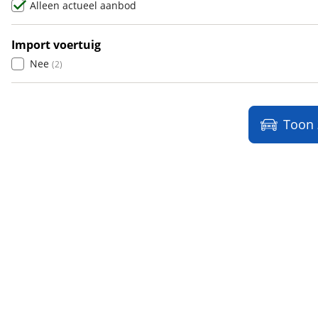
Alleen actueel aanbod
Ligier
(
0
)
Lincoln
(
0
)
Import voertuig
LINKTOUR
(
0
)
Nee
(
2
)
Lotus
(
0
)
Lynk & Co
(
0
)
Lynk & Co DTM Shadow Edition
(
0
)
Toon
LYNK EN CO
(
0
)
LYNKenCO
(
0
)
MAN
(
0
)
Maserati
(
0
)
Max Mobiel
(
0
)
Maxus
(
0
)
Maybach
(
0
)
Mazda
(
13
)
McLaren
(
0
)
Mega
(
0
)