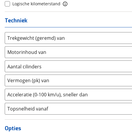
Logische kilometerstand
10+
(
0
)
Estrima
(
0
)
Etalian
(
0
)
Techniek
Farizon
(
0
)
Ferrari
(
0
)
Trekgewicht (geremd) van
Fiat
(
29
)
Ford
(
290
)
Motorinhoud van
Ford USA
(
0
)
Geely
(
0
)
Aantal cilinders
Genesis
(
0
)
2
(
0
)
Vermogen (pk) van
GMC
(
0
)
3
(
0
)
Goupil
(
0
)
4
(
2
)
Acceleratie (0-100 km/u), sneller dan
Honda
(
94
)
5
(
0
)
Hongqi
(
0
)
Topsnelheid vanaf
6
(
0
)
Hummer
(
0
)
8
(
0
)
Hyundai
(
55
)
10+
(
0
)
Opties
Ineos
(
0
)