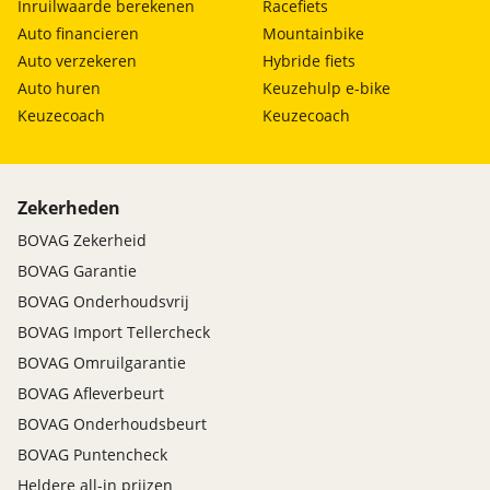
Inruilwaarde berekenen
Racefiets
Auto financieren
Mountainbike
Auto verzekeren
Hybride fiets
Auto huren
Keuzehulp e-bike
Keuzecoach
Keuzecoach
Zekerheden
BOVAG Zekerheid
BOVAG Garantie
BOVAG Onderhoudsvrij
BOVAG Import Tellercheck
BOVAG Omruilgarantie
BOVAG Afleverbeurt
BOVAG Onderhoudsbeurt
BOVAG Puntencheck
Heldere all-in prijzen