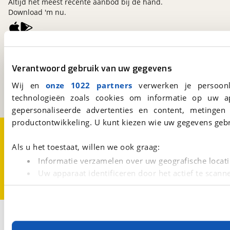
Altijd het meest recente aanbod bij de hand.
Download 'm nu.
viaBOVAG.nl
Kosterijland
15
Verantwoord gebruik van uw gegevens
3981 AJ
Bunnik
Wij en
onze 1022 partners
verwerken je persoonl
Een initiatief van
BOVAG
technologieën zoals cookies om informatie op uw a
gepersonaliseerde advertenties en content, metingen
productontwikkeling. U kunt kiezen wie uw gegevens gebr
Over viaBOVAG.nl
Disclaimer- en Privacyverklaring
Cookievoorkeuren
Vacatures
Als u het toestaat, willen we ook graag:
Informatie verzamelen over uw geografische locati
Uw apparaat identificeren door het actief te scann
Lees meer over hoe uw persoonlijke gegevens worden ve
U kunt uw toestemming op elk moment wijzigen of intrekk
2
Opslaan
Met cookies en vergelijkbare technieken zorgen we voor 