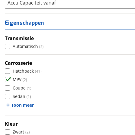
Accu Capaciteit vanaf
Aiways
(
0
)
Aixam
(
0
)
Eigenschappen
Alfa Romeo
(
1
)
Alpina
(
0
)
Transmissie
Alpine
(
0
)
Automatisch
(
2
)
Aston Martin
(
0
)
Audi
(
0
)
Carrosserie
Austin
(
0
)
Hatchback
(
41
)
Auto Union
(
0
)
MPV
(
2
)
Benimar
(
0
)
Coupe
(
1
)
Bentley
(
0
)
Sedan
(
1
)
BMW
(
432
)
Toon meer
Bold
(
0
)
BYD
(
0
)
Kleur
Cadillac
(
0
)
Zwart
(
2
)
Casalini
(
0
)