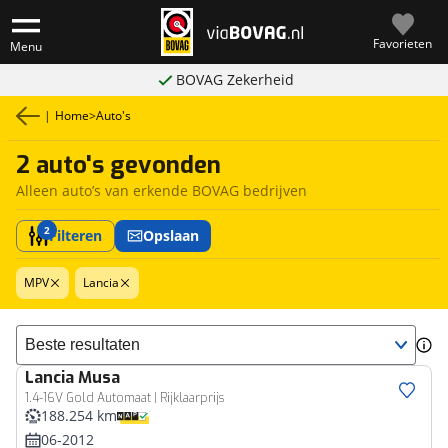
Favorieten
Menu
BOVAG Zekerheid
|
Home
>
Auto's
2 auto's gevonden
Alleen auto’s van erkende BOVAG bedrijven
2
Filteren
Opslaan
MPV
Lancia
Sorteer resultaten
Lancia
Musa
1.4-16V Gold Automaat | Rijklaarprijs
188.254 km
06-2012