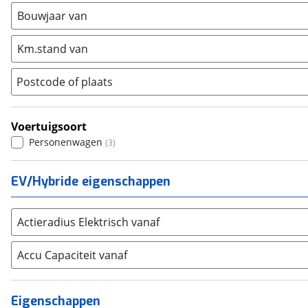
Nissan
(
2867
)
Bouwjaar van
Opel
(
6220
)
Km.stand van
Peugeot
(
7283
)
Renault
(
7987
)
Postcode of plaats
Seat
(
2340
)
SKODA
(
3276
)
Voertuigsoort
Suzuki
(
2719
)
Personenwagen
(
3
)
Toyota
(
8548
)
Volkswagen
(
11377
)
EV/Hybride eigenschappen
Volvo
(
5873
)
Alle merken
Abarth
(
40
)
Actieradius Elektrisch vanaf
Aiways
(
16
)
Accu Capaciteit vanaf
Aixam
(
76
)
Alfa Romeo
(
454
)
Alpina
(
17
)
Eigenschappen