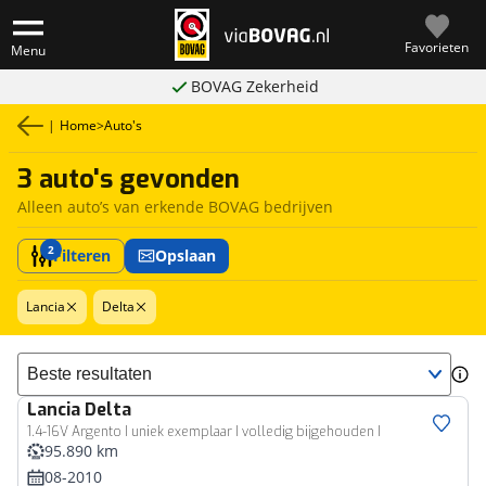
Favorieten
Menu
BOVAG Zekerheid
|
Home
>
Auto's
3 auto's gevonden
Alleen auto’s van erkende BOVAG bedrijven
2
Filteren
Opslaan
Lancia
Delta
Sorteer resultaten
Lancia
Delta
1.4-16V Argento I uniek exemplaar I volledig bijgehouden I
95.890 km
08-2010