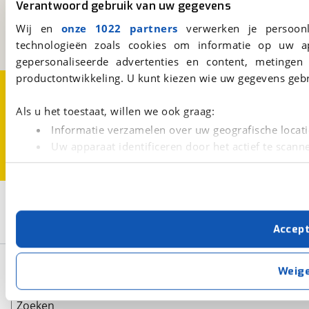
Kosterijland
15
Verantwoord gebruik van uw gegevens
3981 AJ
Bunnik
Wij en
onze 1022 partners
verwerken je persoonl
Een initiatief van
BOVAG
technologieën zoals cookies om informatie op uw a
gepersonaliseerde advertenties en content, metingen
productontwikkeling. U kunt kiezen wie uw gegevens gebr
Over viaBOVAG.nl
Disclaimer- en Privacyverklaring
Cookievoorkeuren
Vacatures
Als u het toestaat, willen we ook graag:
Informatie verzamelen over uw geografische locati
Uw apparaat identificeren door het actief te scann
Lees meer over hoe uw persoonlijke gegevens worden ve
U kunt uw toestemming op elk moment wijzigen of intrekk
2
Opslaan
Met cookies en vergelijkbare technieken zorgen we voor 
Lancia
Delta
Accep
cookies zorgen ervoor dat de website goed werkt. Ook g
verbeteren. We tonen je graag relevante advertenties e
Basisgegevens
buiten onze website volgt – uiteraard op anonie
Weig
privacyverklaring
. Als je weigert, plaatsen we alleen f
kun je later altijd aanpassen via de
voorkeurenpagina
.
Zoeken