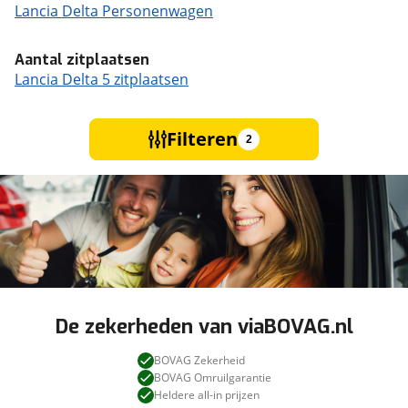
Lancia Delta Personenwagen
Aantal zitplaatsen
Lancia Delta 5 zitplaatsen
Filteren
2
De zekerheden van viaBOVAG.nl
BOVAG Zekerheid
BOVAG Omruilgarantie
Heldere all-in prijzen