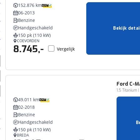
152.876 km
06-2013
Benzine
Handgeschakeld
Bekijk detai
150 pk (110 kW)
COEVORDEN
8.745,-
Vergelijk
Ford
C-M
1.5 Titanium |
49.011 km
02-2018
Benzine
Handgeschakeld
B
150 pk (110 kW)
BREDA