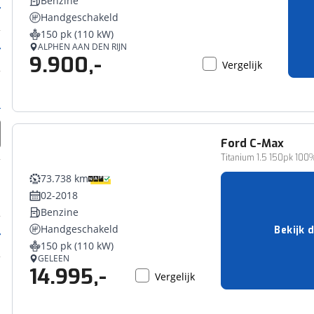
Benzine
Handgeschakeld
150 pk (110 kW)
ALPHEN AAN DEN RIJN
9.900,-
Vergelijk
Ford
C-Max
Titanium 1.5 150pk 10
73.738 km
02-2018
Benzine
Handgeschakeld
Bekijk d
150 pk (110 kW)
GELEEN
14.995,-
Vergelijk