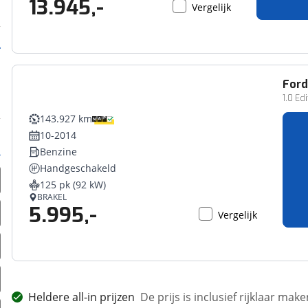
13.945,-
Vergelijk
For
1.0 Ed
143.927 km
10-2014
Benzine
Handgeschakeld
125 pk (92 kW)
BRAKEL
5.995,-
Vergelijk
Heldere all-in prijzen
De prijs is inclusief rijklaar ma