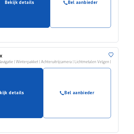
Bekijk details
Bel aanbieder
ruiken daarvoor
eme basis. Meer
lleen functionele
passen via de
x
Navigatie | Winterpakket | Achteruitrijcamera | Lichtmetalen Velgen |
kijk details
Bel aanbieder