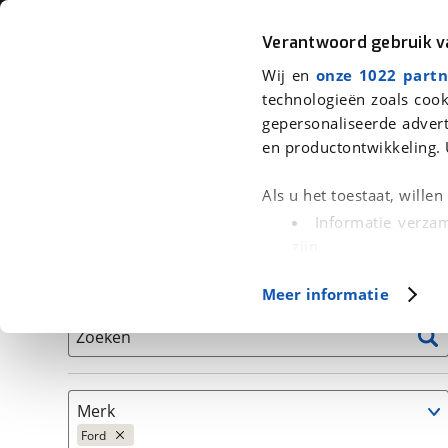
Auto
Fiets
Moto
Verantwoord gebruik 
Wij en
onze 1022 partn
<
Terug
|
Home
>
Auto's
technologieën zoals cook
gepersonaliseerde advert
We hebben 89 auto's voor je gevo
en productontwikkeling. 
Alleen auto’s van erkende BOVAG bedrijven
Als u het toestaat, wille
Informatie verzam
zijn
Uw apparaat id
Basisgegevens
Meer informatie
(fingerprinting)
Lees meer over hoe uw
Zoeken
detailgedeelte
in. U k
Cookieverklaring.
Merk
Met cookies en vergelij
Ford
Functionele cookies zorg