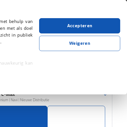
Over viaBOVAG.nl
 met behulp van
Accepteren
en met als doel
zicht in publiek
.
Ford
C-Max
Handgeschakeld
Weigeren
Wis alle filters
Zoekopdracht opslaan
 nauwkeurig kan
 eigenschappen
Sorteer resultaten
rkeuren in het
d
C-Max
trekken in de
tanium | Navi | Nieuwe Distributie
lijke ervaring.
ytische cookies