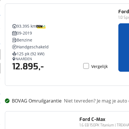
For
1.0 Sp
93.395 km
09-2019
Benzine
Handgeschakeld
125 pk (92 kW)
NAARDEN
12.895,-
Vergelijk
BOVAG Omruilgarantie
Niet tevreden? Je mag je auto
Ford
C-Max
1.6 EB 150PK Titanium | TREK