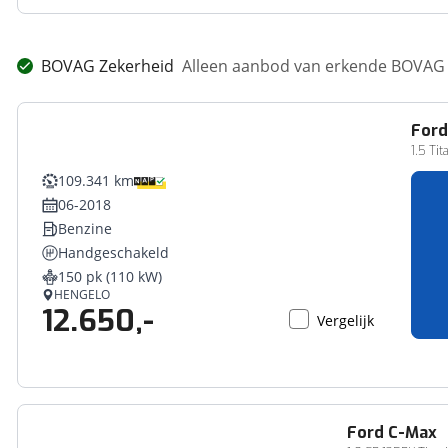
BOVAG Zekerheid
Alleen aanbod van erkende BOVAG 
For
1.5 Tit
109.341 km
06-2018
Benzine
Handgeschakeld
150 pk (110 kW)
HENGELO
12.650,-
Vergelijk
Ford
C-Max