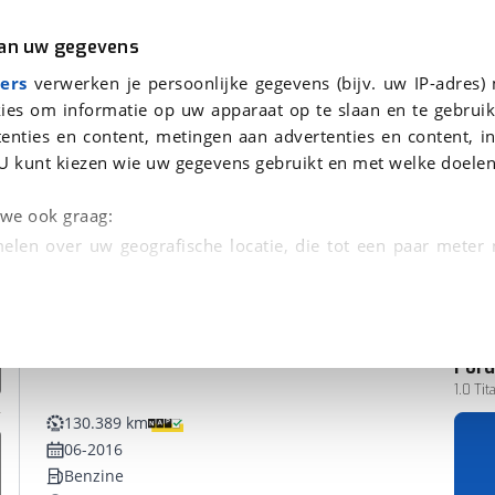
r
Kampeer
van uw gegevens
ers
verwerken je persoonlijke gegevens (bijv. uw IP-adres)
ies om informatie op uw apparaat op te slaan en te gebruik
enties en content, metingen aan advertenties en content, in
nden
U kunt kiezen wie uw gegevens gebruikt en met welke doelen
n we ook graag:
elen over uw geografische locatie, die tot een paar meter
entificeren door het actief te scannen op specifieke
 persoonlijke gegevens worden verwerkt en stel uw voo
For
unt uw toestemming op elk moment wijzigen of in
1.0 Ti
130.389 km
06-2016
kbare technieken zorgen we voor een betere en meer persoon
Benzine
en ervoor dat de website goed werkt. Ook gebruiken we anal