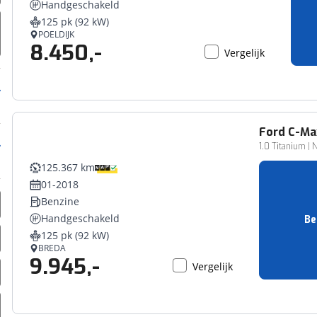
Handgeschakeld
erbeteren. We tonen je graag relevante advertenties en geb
125 pk (92 kW)
ag op en buiten onze website volgt – uiteraard op anoni
POELDIJK
8.450,-
laimer en privacyverklaring
. Als je weigert, plaatsen we a
Vergelijk
che cookies. Je voorkeuren kun je later altijd aan
Ford
C-Ma
1.0 Titanium | 
125.367 km
01-2018
Benzine
Handgeschakeld
Be
125 pk (92 kW)
BREDA
9.945,-
Vergelijk