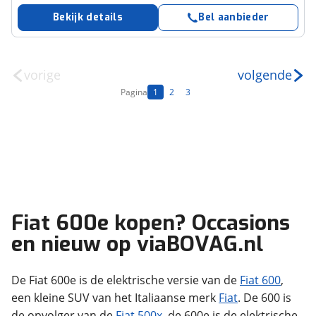
Bekijk details
Bel aanbieder
vorige
volgende
Pagina
1
2
3
Fiat 600e kopen? Occasions
en nieuw op viaBOVAG.nl
De Fiat 600e is de elektrische versie van de
Fiat 600
,
een kleine SUV van het Italiaanse merk
Fiat
. De 600 is
de opvolger van de
Fiat 500x
, de 600e is de elektrische