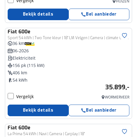
Vergelijk
HUIZEN
Bekijk details
Bel aanbieder
Fiat
600e
Sport 54 kWh | Two Tone kleur | 18" LM Velgen | Camera | climate Control | Alacantara/ Leder | Alleen voor proefritten beschikbaar
36 km
06-2026
Elektriciteit
156 pk (115 kW)
406 km
54 kWh
35.899,-
Vergelijk
WORMERVEER
Bekijk details
Bel aanbieder
Fiat
600e
La Prima 54 kWh | Navi | Camera | Carplay | 18"