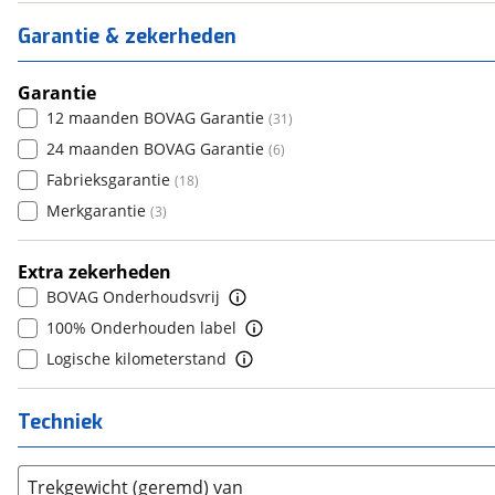
3
(
0
)
5
(
59
)
Citroën
6
(
3565
)
(
0
)
Garantie & zekerheden
4
(
0
)
6+
(
0
)
Cupra
7
(
1169
)
(
0
)
5
(
64
)
Dacia
8+
(
1475
)
Garantie
(
0
)
6
(
0
)
12 maanden BOVAG Garantie
(
31
)
Daewoo
(
1
)
7
(
0
)
24 maanden BOVAG Garantie
(
6
)
Daihatsu
(
18
)
8
(
0
)
Fabrieksgarantie
(
18
)
Daimler
(
2
)
9
(
0
)
Merkgarantie
(
3
)
DFSK
(
21
)
10+
(
0
)
Dodge
(
110
)
Extra zekerheden
Dongfeng
(
91
)
BOVAG Onderhoudsvrij
Donkervoort
(
1
)
100% Onderhouden label
DS
(
494
)
Logische kilometerstand
Estrima
(
2
)
Etalian
(
0
)
Techniek
Farizon
(
3
)
Ferrari
(
15
)
Trekgewicht (geremd) van
Fiat
(
2467
)