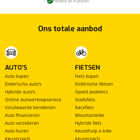
Heldere all-in prijzen
Ons totale aanbod
AUTO'S
FIETSEN
Auto kopen
Fiets kopen
Elektrische auto's
Elektrische fietsen
Hybride auto's
Speed pedelecs
Online Autoverkoopservice
Stadsfiets
Inruilwaarde berekenen
Racefiets
Auto financieren
Mountainbike
Auto verzekeren
Hybride fiets
Auto huren
Keuzehulp e-bike
Keuzecoach
Keuzecoach