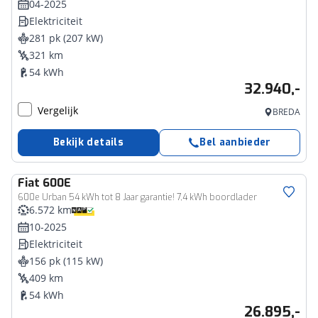
04-2025
Elektriciteit
281 pk (207 kW)
321 km
54 kWh
32.940,-
Vergelijk
BREDA
Bekijk details
Bel aanbieder
Fiat
600E
600e Urban 54 kWh tot 8 Jaar garantie! 7,4 kWh boordlader
6.572 km
10-2025
Elektriciteit
156 pk (115 kW)
409 km
54 kWh
26.895,-