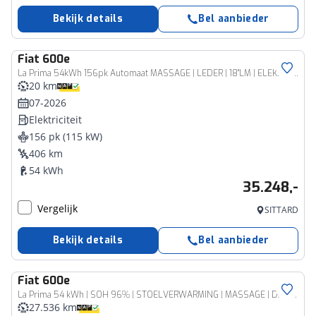
Bekijk details
Bel aanbieder
Fiat
600e
La Prima 54kWh 156pk Automaat MASSAGE | LEDER | 18''LM | ELEK. ACHTERKLEP | CAMERA | DAB | ADAP. CRUISE
20 km
07-2026
Elektriciteit
156 pk (115 kW)
406 km
54 kWh
35.248,-
Vergelijk
SITTARD
Bekijk details
Bel aanbieder
Fiat
600e
La Prima 54 kWh | SOH 96% | STOELVERWARMING | MASSAGE | DAB | APPLE | CAMERA
27.536 km