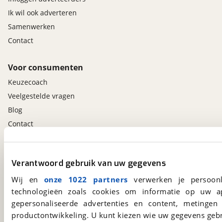
Ik wil ook adverteren
Samenwerken
Contact
Voor consumenten
Keuzecoach
Veelgestelde vragen
Blog
Contact
viaBOVAG.nl app
Verantwoord gebruik van uw gegevens
Altijd het meest recente aanbod bij de hand.
Wij en
onze 1022 partners
verwerken je persoonl
Download 'm nu.
technologieën zoals cookies om informatie op uw a
gepersonaliseerde advertenties en content, metingen
productontwikkeling. U kunt kiezen wie uw gegevens gebr
viaBOVAG.nl