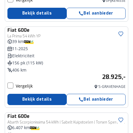
SPIJKENISSE
Bekijk details
Bel aanbieder
Fiat
600e
La Prima 54 kWh YP
39 km
11-2025
Elektriciteit
156 pk (115 kW)
406 km
28.925,-
Vergelijk
'S-GRAVENHAGE
Bekijk details
Bel aanbieder
Fiat
600e
Abarth Scorpionissima 54 kWh | Sabelt Kuipstoelen | Torsen Sperdifferentieel | 280PK | 20 "Velgen
6.407 km