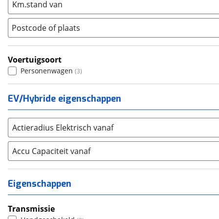
Km.stand van
Nissan
(
543
)
Opel
(
2444
)
Postcode of plaats
Peugeot
(
2794
)
Renault
(
2711
)
Voertuigsoort
Seat
(
1024
)
Personenwagen
(
3
)
SKODA
(
611
)
Suzuki
(
1390
)
EV/Hybride eigenschappen
Toyota
(
3756
)
Volkswagen
(
4159
)
Actieradius Elektrisch vanaf
Volvo
(
317
)
Alle merken
Abarth
Accu Capaciteit vanaf
(
15
)
Aiways
(
0
)
Aixam
(
13
)
Eigenschappen
Alfa Romeo
(
64
)
Alpina
(
2
)
Transmissie
Alpine
(
59
)