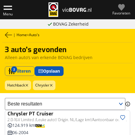
Favorieten
Menu
BOVAG Zekerheid
|
Home
>
Auto's
3 auto's gevonden
Alleen auto’s van erkende BOVAG bedrijven
2
Filteren
Opslaan
Hatchback
Chrysler
Sorteer resultaten
Chrysler
PT Cruiser
2.0-16V Limited /Leuke auto!/ Origin. NL/Lage km!/Aantoonbaar onderhoud/
124.919 km
06-2004