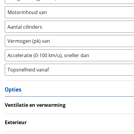
Ford USA
(
0
)
Motorinhoud van
Geely
(
0
)
Genesis
(
0
)
Aantal cilinders
GMC
(
0
)
2
(
0
)
Vermogen (pk) van
Goupil
(
0
)
3
(
0
)
Honda
(
157
)
4
(
3
)
Acceleratie (0-100 km/u), sneller dan
Hongqi
(
0
)
5
(
0
)
Hyundai
(
1044
)
Topsnelheid vanaf
6
(
0
)
Ineos
(
0
)
8
(
0
)
Infiniti
(
2
)
10+
(
0
)
Opties
Isuzu
(
0
)
Iveco
(
0
)
Ventilatie en verwarming
JAC
(
0
)
Airco
Jaecoo
(
0
)
Exterieur
Jaguar
(
0
)
Dakreling
Jeep
(
0
)