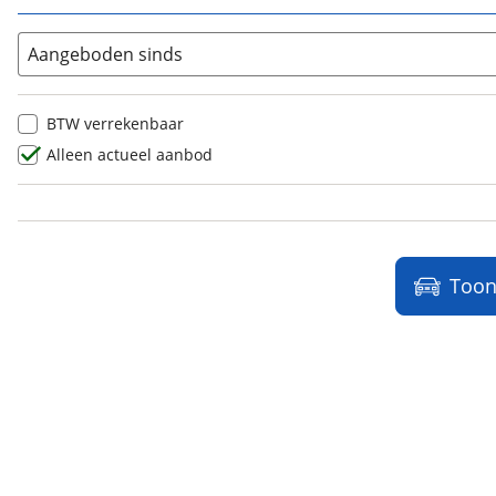
Lancia
(
1
)
Land Rover
(
0
)
Aangeboden sinds
Leaf
(
0
)
Leapmotor
(
0
)
BTW verrekenbaar
Levc
(
0
)
Alleen actueel aanbod
Lexus
(
7
)
Ligier
(
0
)
Lincoln
(
0
)
LINKTOUR
(
0
)
Too
Lotus
(
3
)
Lynk & Co
(
0
)
Lynk & Co DTM Shadow Edition
(
0
)
LYNKenCO
(
0
)
MAN
(
0
)
Maserati
(
8
)
Max Mobiel
(
0
)