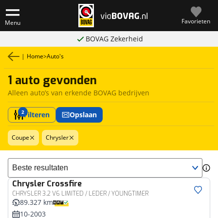
Favorieten
Menu
BOVAG Zekerheid
|
Home
>
Auto's
1 auto gevonden
Alleen auto’s van erkende BOVAG bedrijven
2
Filteren
Opslaan
Coupe
Chrysler
Sorteer resultaten
Chrysler
Crossfire
CHRYSLER 3.2 V6 LIMITED / LEDER / YOUNGTIMER
89.327 km
10-2003