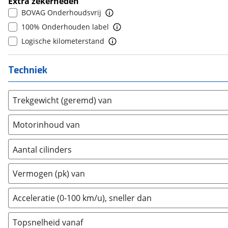
Extra zekerheden
DS
(
485
)
9
(
0
)
BOVAG Onderhoudsvrij
Estrima
(
0
)
10+
(
0
)
100% Onderhouden label
Etalian
(
0
)
Logische kilometerstand
Farizon
(
0
)
Ferrari
(
0
)
Techniek
Fiat
(
758
)
Ford
(
6962
)
Trekgewicht (geremd) van
Ford USA
(
1
)
Geely
(
128
)
Motorinhoud van
Genesis
(
17
)
GMC
(
4
)
Aantal cilinders
Goupil
(
0
)
2
(
0
)
Vermogen (pk) van
Honda
(
526
)
3
(
2
)
Hongqi
(
0
)
4
(
21
)
Acceleratie (0-100 km/u), sneller dan
Hummer
(
1
)
5
(
0
)
Hyundai
(
2940
)
Topsnelheid vanaf
6
(
0
)