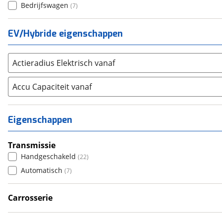
Bedrijfswagen
(
7
)
Alle merken
Abarth
(
9
)
Aiways
(
16
)
EV/Hybride eigenschappen
Aixam
(
0
)
Alfa Romeo
(
407
)
Actieradius Elektrisch vanaf
Alpina
(
14
)
Alpine
Accu Capaciteit vanaf
(
75
)
Aston Martin
(
3
)
Audi
(
5119
)
Eigenschappen
Austin
(
0
)
Auto Union
(
0
)
Transmissie
Benimar
(
0
)
Handgeschakeld
(
22
)
Bentley
(
8
)
Automatisch
(
7
)
BMW
(
9398
)
Bold
Carrosserie
(
0
)
Stationwagen
(
1
)
BYD
(
788
)