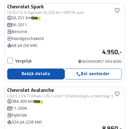
Chevrolet
Spark
1.0 16V LS 1e Eigenaar 56.200 km +NAP NL-auto
56.251 km
06-2011
Benzine
Handgeschakeld
68 pk (50 kW)
4.950,-
Vergelijk
NEDERHORST DEN BERG
Bekijk details
Bel aanbieder
Chevrolet
Avalanche
Bedrijfswagen
USA 5.3 V8 Trekhaak I LPG I Leder I Stoelkoeling & verwarming I Schuifdak I Climate I Cruise I NAP I Navigatie
384.309 km
11-2006
Hybride
324 pk (238 kW)
8.950,-