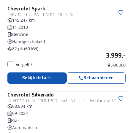
Chevrolet
Spark
CHEVROLET 1.2 16V LT AIRCO PDC 15LM
145.247 km
11-2010
Benzine
Handgeschakeld
82 pk (60 kW)
3.999,-
Vergelijk
SIBCULO
Bekijk details
Bel aanbieder
Chevrolet
Silverado
Bedrijfswagen
SILVERADO HIGH COUNTRY Dubbele Cabine | Leder | Carplay | LPG onderbouw | 69.931,- incl. BTW
68.834 km
09-2024
Gas
Automatisch