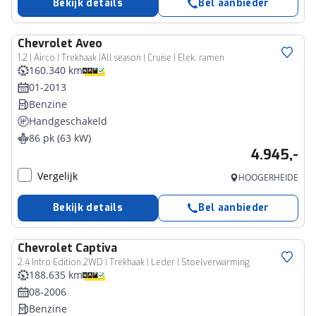
Bekijk details
Bel aanbieder
Chevrolet
Aveo
1.2 | Airco | Trekhaak |All season | Cruise | Elek. ramen
160.340 km
01-2013
Benzine
Handgeschakeld
86 pk (63 kW)
4.945,-
Vergelijk
HOOGERHEIDE
Bekijk details
Bel aanbieder
Chevrolet
Captiva
2.4 Intro Edition 2WD | Trekhaak | Leder | Stoelverwarming
188.635 km
08-2006
Benzine