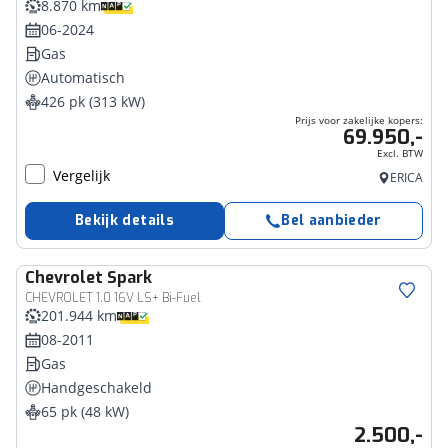
8.870 km
06-2024
Gas
Automatisch
426 pk (313 kW)
Prijs voor zakelijke kopers:
69.950,-
Excl. BTW
Vergelijk
ERICA
Bekijk details
Bel aanbieder
Chevrolet
Spark
CHEVROLET 1.0 16V LS+ Bi-Fuel
201.944 km
08-2011
Gas
Handgeschakeld
65 pk (48 kW)
2.500,-