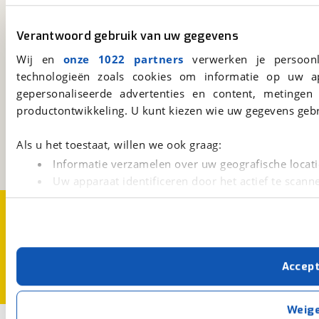
viaBOVAG.nl app
Altijd het meest recente aanbod bij de hand.
Verantwoord gebruik van uw gegevens
Download 'm nu.
Wij en
onze 1022 partners
verwerken je persoonl
technologieën zoals cookies om informatie op uw a
gepersonaliseerde advertenties en content, metingen
viaBOVAG.nl
productontwikkeling. U kunt kiezen wie uw gegevens gebr
Kosterijland
15
3981 AJ
Bunnik
Als u het toestaat, willen we ook graag:
Een initiatief van
BOVAG
Informatie verzamelen over uw geografische locati
Uw apparaat identificeren door het actief te scann
Lees meer over hoe uw persoonlijke gegevens worden ve
Over viaBOVAG.nl
Disclaimer- en Privacyverklaring
U kunt uw toestemming op elk moment wijzigen of intrekk
Cookievoorkeuren
Vacatures
Met cookies en vergelijkbare technieken zorgen we voor 
Accep
cookies zorgen ervoor dat de website goed werkt. Ook g
verbeteren. We tonen je graag relevante advertenties e
buiten onze website volgt – uiteraard op anonie
Weig