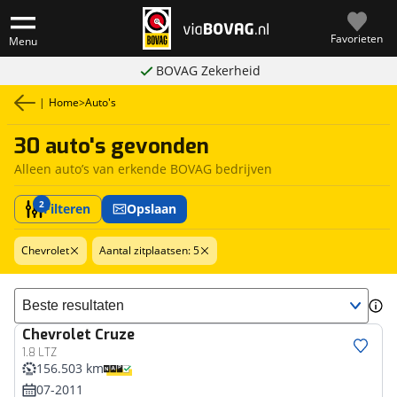
Favorieten
Menu
BOVAG Zekerheid
|
Home
>
Auto's
30 auto's gevonden
Alleen auto’s van erkende BOVAG bedrijven
2
Filteren
Opslaan
Chevrolet
Aantal zitplaatsen: 5
Sorteer resultaten
Chevrolet
Cruze
1.8 LTZ
156.503 km
07-2011