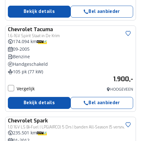
Bekijk details
Bel aanbieder
Chevrolet
Tacuma
1.6-16V Spirit Staat in De Krim
174.094 km
09-2005
Benzine
Handgeschakeld
105 pk (77 kW)
1.900,-
Vergelijk
HOOGEVEEN
Bekijk details
Bel aanbieder
Chevrolet
Spark
1.0 16V LS Bi-Fuel | LPG|AIRCO| 5 Drs | banden All-Season |5 versnellingen
235.501 km
01-2012