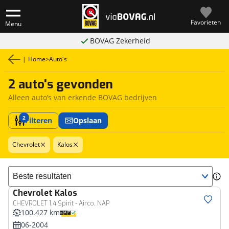
Favorieten
Menu
BOVAG Zekerheid
|
Home
>
Auto's
2 auto's gevonden
Alleen auto’s van erkende BOVAG bedrijven
2
Filteren
Opslaan
Chevrolet
Kalos
Sorteer resultaten
Chevrolet
Kalos
CHEVROLET 1.4 Spirit - Airco, NAP
100.427 km
06-2004