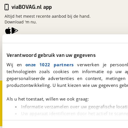
viaBOVAG.nl app
Altijd het meest recente aanbod bij de hand.
Download 'm nu.
viaBOVAG.nl
Kosterijland
15
Verantwoord gebruik van uw gegevens
3981 AJ
Bunnik
Een initiatief van
Wij en
onze 1022 partners
verwerken je persoonl
BOVAG
technologieën zoals cookies om informatie op uw a
gepersonaliseerde advertenties en content, metingen
productontwikkeling. U kunt kiezen wie uw gegevens gebr
Over viaBOVAG.nl
Disclaimer- en Privacyverklaring
Cookievoorkeuren
Vacatures
Als u het toestaat, willen we ook graag:
Informatie verzamelen over uw geografische locati
Uw apparaat identificeren door het actief te scann
Lees meer over hoe uw persoonlijke gegevens worden ve