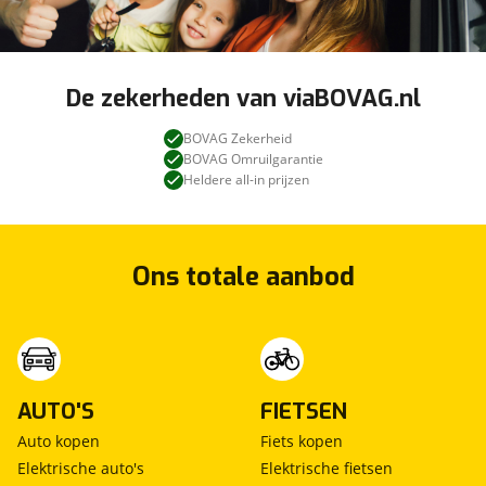
De zekerheden van viaBOVAG.nl
BOVAG Zekerheid
BOVAG Omruilgarantie
Heldere all-in prijzen
Ons totale aanbod
AUTO'S
FIETSEN
Auto kopen
Fiets kopen
Elektrische auto's
Elektrische fietsen