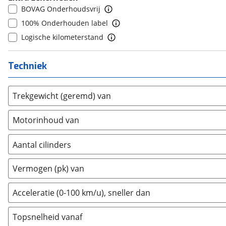
BOVAG Onderhoudsvrij
Daimler
8
(
0
)
(
0
)
100% Onderhouden label
DFSK
9
(
8
)
(
0
)
Logische kilometerstand
Dodge
10+
(
65
)
(
0
)
Dongfeng
(
0
)
Techniek
Donkervoort
(
1
)
DS
(
85
)
Trekgewicht (geremd) van
Estrima
(
0
)
Etalian
(
0
)
Motorinhoud van
Farizon
(
0
)
Ferrari
(
4
)
Aantal cilinders
Fiat
(
535
)
2
(
0
)
Ford
(
1907
)
Vermogen (pk) van
3
(
0
)
Ford USA
(
0
)
4
(
1
)
Acceleratie (0-100 km/u), sneller dan
Geely
(
29
)
5
(
0
)
Genesis
(
6
)
Topsnelheid vanaf
6
(
0
)
GMC
(
3
)