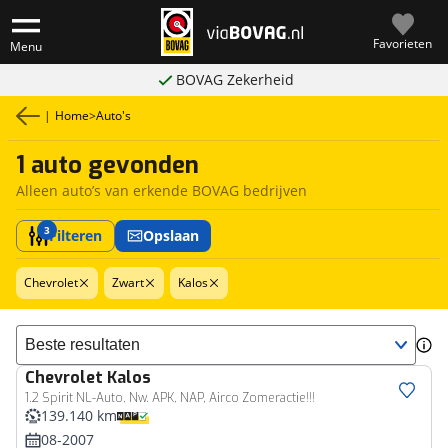
Favorieten
Menu
BOVAG Zekerheid
|
Home
>
Auto's
1 auto gevonden
Alleen auto’s van erkende BOVAG bedrijven
3
Filteren
Opslaan
Chevrolet
Zwart
Kalos
Sorteer resultaten
Chevrolet
Kalos
1.2 Spirit NL-Auto, Nw. APK, NAP, Airco Zomeractie!!!
139.140 km
08-2007