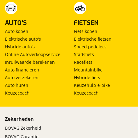
AUTO'S
FIETSEN
Auto kopen
Fiets kopen
Elektrische auto's
Elektrische fietsen
Hybride auto's
Speed pedelecs
Online Autoverkoopservice
Stadsfiets
Inruilwaarde berekenen
Racefiets
Auto financieren
Mountainbike
Auto verzekeren
Hybride fiets
Auto huren
Keuzehulp e-bike
Keuzecoach
Keuzecoach
Zekerheden
BOVAG Zekerheid
BOVAG Garantie