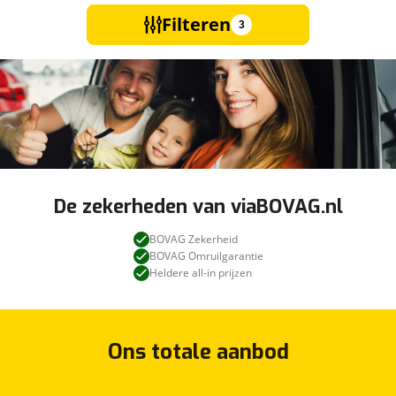
Filteren
3
De zekerheden van viaBOVAG.nl
BOVAG Zekerheid
BOVAG Omruilgarantie
Heldere all-in prijzen
Ons totale aanbod