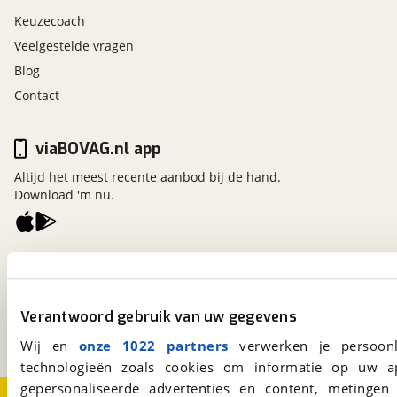
Keuzecoach
Veelgestelde vragen
Blog
Contact
viaBOVAG.nl app
Altijd het meest recente aanbod bij de hand.
Download 'm nu.
viaBOVAG.nl
Kosterijland
15
3981 AJ
Bunnik
Verantwoord gebruik van uw gegevens
Een initiatief van
BOVAG
Wij en
onze 1022 partners
verwerken je persoonl
technologieën zoals cookies om informatie op uw a
gepersonaliseerde advertenties en content, metingen
Over viaBOVAG.nl
Disclaimer- en Privacyverklaring