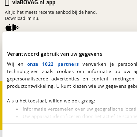
viaBOVAG.nl app
Altijd het meest recente aanbod bij de hand.
Download 'm nu.
viaBOVAG.nl
Kosterijland
15
Verantwoord gebruik van uw gegevens
3981 AJ
Bunnik
Een initiatief van
Wij en
onze 1022 partners
verwerken je persoonl
BOVAG
technologieën zoals cookies om informatie op uw a
gepersonaliseerde advertenties en content, metingen
productontwikkeling. U kunt kiezen wie uw gegevens gebr
Over viaBOVAG.nl
Disclaimer- en Privacyverklaring
Cookievoorkeuren
Vacatures
Als u het toestaat, willen we ook graag:
Informatie verzamelen over uw geografische locati
Uw apparaat identificeren door het actief te scann
Lees meer over hoe uw persoonlijke gegevens worden ve
U kunt uw toestemming op elk moment wijzigen of intrekk