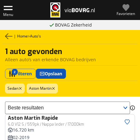
Favorieten
Menu
BOVAG Zekerheid
|
Home
>
Auto's
1 auto gevonden
Alleen auto’s van erkende BOVAG bedrijven
2
Filteren
Opslaan
Sedan
Aston Martin
Sorteer resultaten
Aston Martin
Rapide
6.0 V12 S / 559pk / Nappa leder / 17.000km
16.720 km
02-2019