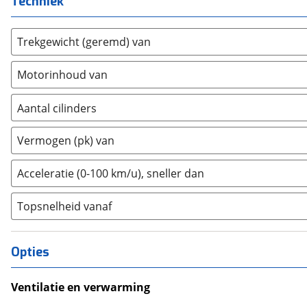
Techniek
DS
(
11
)
Estrima
(
0
)
Etalian
Trekgewicht (geremd) van
(
0
)
Farizon
(
0
)
Motorinhoud van
Ferrari
(
0
)
Fiat
(
5
)
Aantal cilinders
Ford
(
7
)
2
(
0
)
Ford USA
(
0
)
Vermogen (pk) van
3
(
0
)
Geely
(
0
)
4
(
0
)
Acceleratie (0-100 km/u), sneller dan
Genesis
(
3
)
5
(
0
)
GMC
(
0
)
Topsnelheid vanaf
6
(
0
)
Goupil
(
0
)
8
(
0
)
Honda
(
6
)
10+
(
1
)
Opties
Hongqi
(
0
)
Hummer
(
0
)
Ventilatie en verwarming
Hyundai
(
32
)
Climate Control