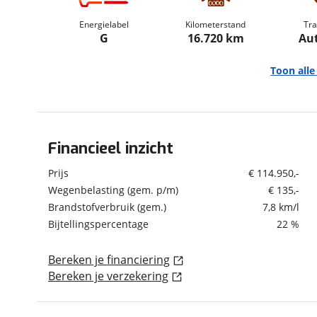
om de site continu te v
Energielabel
Kilometerstand
Tra
technologie die je gedr
G
16.720 km
Au
weten? Bekijk onze
disc
en beperkte analytis
Toon all
voorkeurenpagina
.
Financieel inzicht
Algemeen
Merk
Aston Martin
Prijs
€ 114.950,-
Model
Rapide
Wegenbelasting (gem. p/m)
€ 135,-
Brandstofverbruik (gem.)
7,8 km/l
Uitvoering
6.0 V12 S
Bijtellingspercentage
22 %
Kenteken
H589PP
Kilometerstand
16.720 km
Bereken je financiering
Bouwjaar
2-2019
Bereken je verzekering
Modeljaar
2013
Leeftijd
7 jaar en 6 maanden