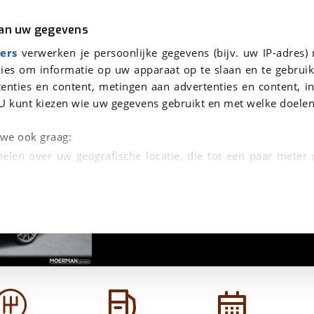
r
Kampeer
van uw gegevens
a leder / 17.000km
viaBOVAG.nl verwerkt je persoonsgegevens om je aanvraag zo goed mogelijk bij de aanbieder te brengen. Lees hi
ers
verwerken je persoonlijke gegevens (bijv. uw IP-adres)
ies om informatie op uw apparaat op te slaan en te gebruik
enties en content, metingen aan advertenties en content, in
U kunt kiezen wie uw gegevens gebruikt en met welke doelen
n we ook graag:
elen over uw geografische locatie, die tot een paar meter
1
/
36
entificeren door het actief te scannen op specifieke
 persoonlijke gegevens worden verwerkt en stel uw voo
unt uw toestemming op elk moment wijzigen of in
kbare technieken zorgen we voor een betere en meer persoon
en ervoor dat de website goed werkt. Ook gebruiken we anal