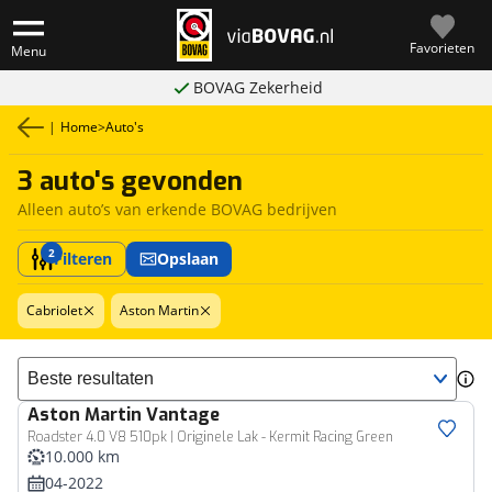
Favorieten
Menu
BOVAG Zekerheid
|
Home
>
Auto's
3 auto's gevonden
Alleen auto’s van erkende BOVAG bedrijven
2
Filteren
Opslaan
Cabriolet
Aston Martin
Sorteer resultaten
Aston Martin
Vantage
Roadster 4.0 V8 510pk | Originele Lak - Kermit Racing Green
10.000 km
04-2022