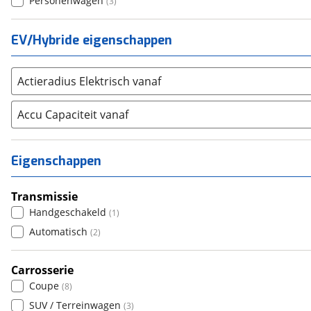
Personenwagen
(
3
)
SKODA
(
0
)
Suzuki
(
1
)
EV/Hybride eigenschappen
Toyota
(
20
)
Volkswagen
(
133
)
Actieradius Elektrisch vanaf
Volvo
(
12
)
Alle merken
Abarth
Accu Capaciteit vanaf
(
17
)
Aiways
(
0
)
Aixam
(
0
)
Eigenschappen
Alfa Romeo
(
8
)
Alpina
(
0
)
Transmissie
Alpine
(
0
)
Handgeschakeld
(
1
)
Aston Martin
(
3
)
Automatisch
(
2
)
Audi
(
144
)
Austin
Carrosserie
(
2
)
Coupe
(
8
)
Auto Union
(
0
)
SUV / Terreinwagen
(
3
)
Benimar
(
0
)