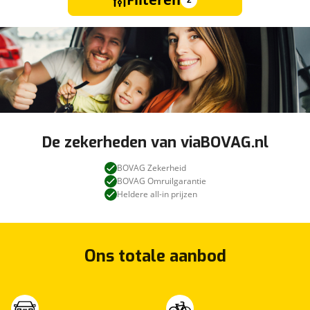
2
De zekerheden van viaBOVAG.nl
BOVAG Zekerheid
BOVAG Omruilgarantie
Heldere all-in prijzen
Ons totale aanbod