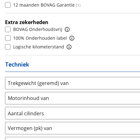
12 maanden BOVAG Garantie
(
1
)
DFSK
(
0
)
7
(
0
)
Dodge
(
0
)
8
(
0
)
Extra zekerheden
Dongfeng
(
0
)
9
(
0
)
BOVAG Onderhoudsvrij
Donkervoort
(
1
)
10+
(
0
)
100% Onderhouden label
DS
(
2
)
Logische kilometerstand
Estrima
(
0
)
Etalian
(
0
)
Techniek
Farizon
(
0
)
Ferrari
(
4
)
Trekgewicht (geremd) van
Fiat
(
310
)
Ford
(
11
)
Motorinhoud van
Ford USA
(
0
)
Geely
(
0
)
Aantal cilinders
Genesis
(
0
)
2
(
0
)
Vermogen (pk) van
GMC
(
0
)
3
(
0
)
Goupil
(
0
)