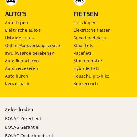
AUTO'S
FIETSEN
Auto kopen
Fiets kopen
Elektrische auto's
Elektrische fietsen
Hybride auto's
Speed pedelecs
Online Autoverkoopservice
Stadsfiets
Inruilwaarde berekenen
Racefiets
Auto financieren
Mountainbike
Auto verzekeren
Hybride fiets
Auto huren
Keuzehulp e-bike
Keuzecoach
Keuzecoach
Zekerheden
BOVAG Zekerheid
BOVAG Garantie
BOVAG Onderhoudsvrij