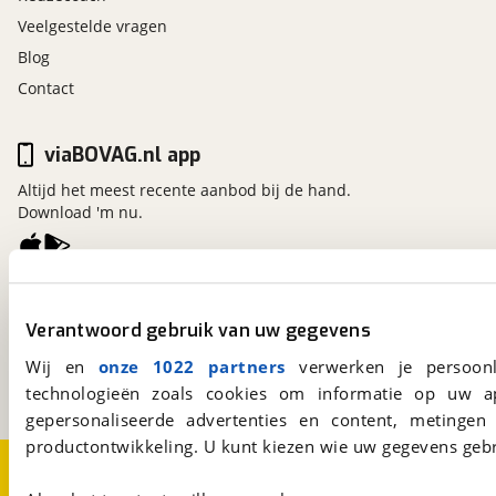
Veelgestelde vragen
Blog
Contact
viaBOVAG.nl app
Altijd het meest recente aanbod bij de hand.
Download 'm nu.
viaBOVAG.nl
Verantwoord gebruik van uw gegevens
Kosterijland
15
3981 AJ
Bunnik
Wij en
onze 1022 partners
verwerken je persoonl
Een initiatief van
BOVAG
technologieën zoals cookies om informatie op uw a
gepersonaliseerde advertenties en content, metingen
productontwikkeling. U kunt kiezen wie uw gegevens gebr
Over viaBOVAG.nl
Disclaimer- en Privacyverklaring
Cookievoorkeuren
Vacatures