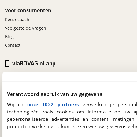
Voor consumenten
Keuzecoach
Veelgestelde vragen
Blog
Contact
viaBOVAG.nl app
Altijd het meest recente aanbod bij de hand.
Download 'm nu.
Verantwoord gebruik van uw gegevens
viaBOVAG.nl
Wij en
onze 1022 partners
verwerken je persoonl
technologieën zoals cookies om informatie op uw a
Kosterijland
15
3981 AJ
Bunnik
gepersonaliseerde advertenties en content, metingen
Een initiatief van
productontwikkeling. U kunt kiezen wie uw gegevens gebr
BOVAG