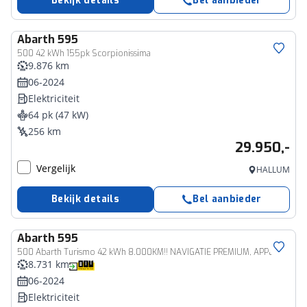
Bekijk details
Bel aanbieder
Abarth
595
500 42 kWh 155pk Scorpionissima
9.876 km
06-2024
Elektriciteit
64 pk (47 kW)
256 km
29.950,-
Vergelijk
HALLUM
Bekijk details
Bel aanbieder
Abarth
595
500 Abarth Turismo 42 kWh 8.000KM!! NAVIGATIE PREMIUM, APPLE CARPLAY, DAB, PANORAMADAK, STOELVERWARMING, DODEHOEK ASSIST, SPOOR ASSIST, PARKEERHULP V/A, ACHTERUITRIJCAMERA, 18"ABARTH L/M VELGEN, ENZ. ENZ. NIEUWPRIJS €41.490,-!!
8.731 km
06-2024
Elektriciteit