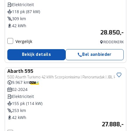
Elektriciteit
118 pk (87 kW)
309 km
42 kWh
28.850,-
Vergelijk
RIDDERKERK
Bekijk details
Bel aanbieder
Abarth
595
500 Abarth Turismo 42 kWh Scorpionissima | Panoramadak | JBL Premium Sound System | Voorstoelen verwarmd
9.967 km
02-2024
Elektriciteit
155 pk (114 kW)
253 km
42 kWh
27.888,-