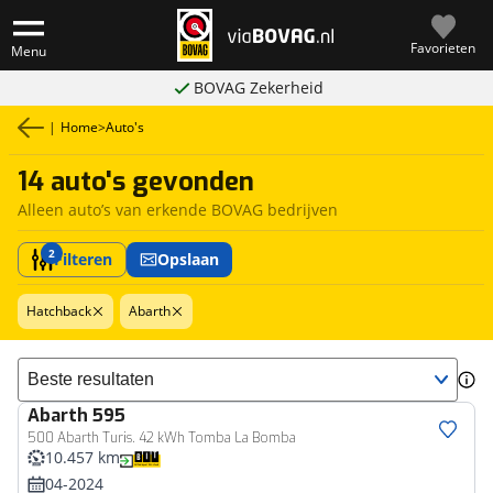
Favorieten
Menu
BOVAG Zekerheid
|
Home
>
Auto's
14 auto's gevonden
Alleen auto’s van erkende BOVAG bedrijven
2
Filteren
Opslaan
Hatchback
Abarth
Sorteer resultaten
Abarth
595
500 Abarth Turis. 42 kWh Tomba La Bomba
10.457 km
04-2024