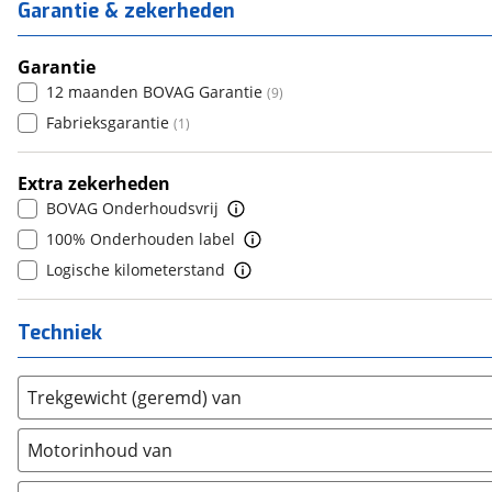
6
(
0
)
Daewoo
Garantie & zekerheden
(
1
)
4
(
13
)
6+
(
0
)
7
(
0
)
Daihatsu
(
9
)
5
(
0
)
8+
Garantie
(
0
)
Daimler
(
0
)
6
(
0
)
12 maanden BOVAG Garantie
(
9
)
DFSK
(
0
)
7
(
0
)
Fabrieksgarantie
(
1
)
Dodge
(
0
)
8
(
0
)
Dongfeng
(
91
)
9
(
0
)
Extra zekerheden
Donkervoort
(
0
)
10+
(
0
)
BOVAG Onderhoudsvrij
DS
(
161
)
100% Onderhouden label
Estrima
(
1
)
Logische kilometerstand
Etalian
(
0
)
Farizon
(
0
)
Techniek
Ferrari
(
0
)
Fiat
(
1241
)
Trekgewicht (geremd) van
Ford
(
1478
)
Ford USA
(
0
)
Motorinhoud van
Geely
(
0
)