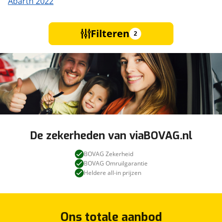
Abarth 2022
Filteren
2
De zekerheden van viaBOVAG.nl
BOVAG Zekerheid
BOVAG Omruilgarantie
Heldere all-in prijzen
Ons totale aanbod