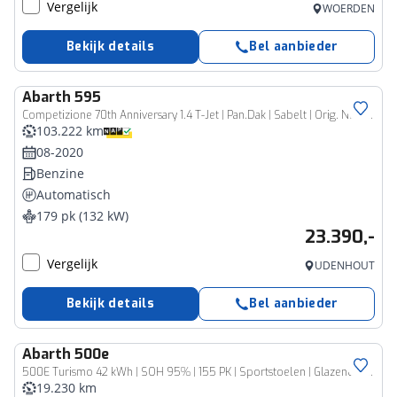
Vergelijk
WOERDEN
Bekijk details
Bel aanbieder
Abarth
595
Competizione 70th Anniversary 1.4 T-Jet | Pan.Dak | Sabelt | Orig. NL Auto | Xenon | Voll. Onderhouden! |
103.222 km
08-2020
Benzine
Automatisch
179 pk (132 kW)
23.390,-
Vergelijk
UDENHOUT
Bekijk details
Bel aanbieder
Abarth
500e
500E Turismo 42 kWh | SOH 95% | 155 PK | Sportstoelen | Glazendak | Zomerbanden + Winterbanden | Sound Generator | Stoelverwarming | Cruise Control | LED | CarPlay | Climate Control | Sensoren Voor + Achter | Camera |
19.230 km