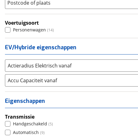
Postcode of plaats
Renault
(
2709
)
Seat
(
1021
)
Voertuigsoort
SKODA
(
609
)
Personenwagen
(
14
)
Suzuki
(
1393
)
Toyota
(
3754
)
EV/Hybride eigenschappen
Volkswagen
(
4162
)
Volvo
(
316
)
Alle merken
Actieradius Elektrisch vanaf
Abarth
(
14
)
Aiways
Accu Capaciteit vanaf
(
0
)
Aixam
(
13
)
Alfa Romeo
(
64
)
Eigenschappen
Alpina
(
2
)
Alpine
(
59
)
Transmissie
Aston Martin
(
0
)
Handgeschakeld
(
5
)
Audi
(
1676
)
Automatisch
(
9
)