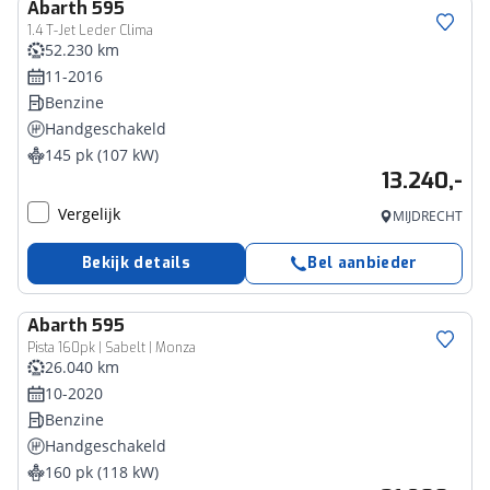
Abarth
595
1.4 T-Jet Leder Clima
52.230 km
11-2016
Benzine
Handgeschakeld
145 pk (107 kW)
13.240,-
Vergelijk
MIJDRECHT
Bekijk details
Bel aanbieder
Abarth
595
Pista 160pk | Sabelt | Monza
26.040 km
10-2020
Benzine
Handgeschakeld
160 pk (118 kW)