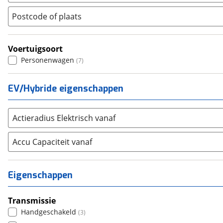
Seat
(
2353
)
Postcode of plaats
SKODA
(
3302
)
Suzuki
(
2708
)
Voertuigsoort
Toyota
(
8571
)
Personenwagen
(
7
)
Volkswagen
(
11343
)
Volvo
(
5876
)
EV/Hybride eigenschappen
Alle merken
Abarth
(
41
)
Aiways
(
16
)
Actieradius Elektrisch vanaf
Aixam
(
76
)
Accu Capaciteit vanaf
Alfa Romeo
(
454
)
Alpina
(
17
)
Alpine
(
95
)
Eigenschappen
Aston Martin
(
15
)
Audi
(
5452
)
Transmissie
Austin
Handgeschakeld
(
5
)
(
3
)