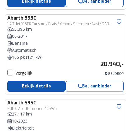
Bekijk details
Bel aanbieder
Abarth
595C
1.4 T-Jet 165PK Turismo / Beats / Xenon / Sensoren / Navi / DAB+
55.395 km
06-2017
Benzine
Automatisch
165 pk (121 kW)
20.940,-
Vergelijk
GELDROP
Bekijk details
Bel aanbieder
Abarth
595C
500 C Abarth Turismo 42 kWh
27.117 km
10-2023
Elektriciteit