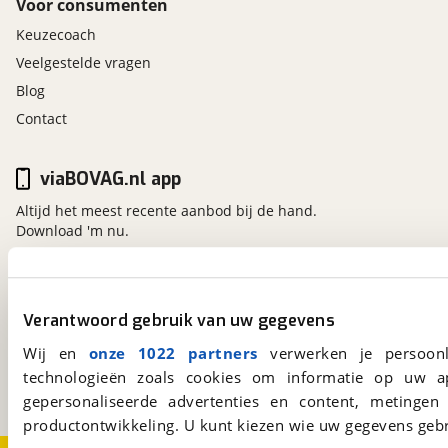
Voor consumenten
Keuzecoach
Veelgestelde vragen
Blog
Contact
viaBOVAG.nl app
Altijd het meest recente aanbod bij de hand.
Download 'm nu.
viaBOVAG.nl
Verantwoord gebruik van uw gegevens
Kosterijland
15
Wij en
onze 1022 partners
verwerken je persoonl
3981 AJ
Bunnik
technologieën zoals cookies om informatie op uw a
Een initiatief van
BOVAG
gepersonaliseerde advertenties en content, metingen
productontwikkeling. U kunt kiezen wie uw gegevens gebr