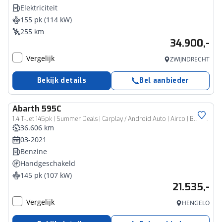
Elektriciteit
155 pk (114 kW)
255 km
34.900,-
Vergelijk
ZWIJNDRECHT
Bekijk details
Bel aanbieder
Abarth
595C
1.4 T-Jet 145pk | Summer Deals | Carplay / Android Auto | Airco | Bluetooth
36.606 km
03-2021
Benzine
Handgeschakeld
145 pk (107 kW)
21.535,-
Vergelijk
HENGELO