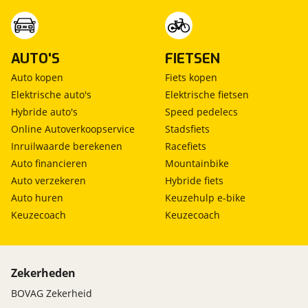
AUTO'S
FIETSEN
Auto kopen
Fiets kopen
Elektrische auto's
Elektrische fietsen
Hybride auto's
Speed pedelecs
Online Autoverkoopservice
Stadsfiets
Inruilwaarde berekenen
Racefiets
Auto financieren
Mountainbike
Auto verzekeren
Hybride fiets
Auto huren
Keuzehulp e-bike
Keuzecoach
Keuzecoach
Zekerheden
BOVAG Zekerheid