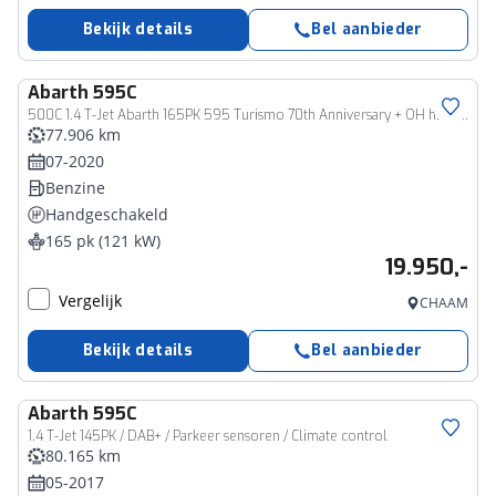
Bekijk details
Bel aanbieder
Abarth
595C
500C 1.4 T-Jet Abarth 165PK 595 Turismo 70th Anniversary + OH historie/1e eigenaar|Nette auto!|Navi|Apple|Android|Beats
77.906 km
07-2020
Benzine
Handgeschakeld
165 pk (121 kW)
19.950,-
Vergelijk
CHAAM
Bekijk details
Bel aanbieder
Abarth
595C
1.4 T-Jet 145PK / DAB+ / Parkeer sensoren / Climate control
80.165 km
05-2017