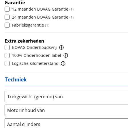
Daihatsu
8+
(
18
)
Garantie
(
0
)
6
(
0
)
12 maanden BOVAG Garantie
(
1
)
Daimler
(
2
)
7
(
0
)
24 maanden BOVAG Garantie
(
1
)
DFSK
(
21
)
8
(
0
)
Fabrieksgarantie
(
1
)
Dodge
(
110
)
9
(
0
)
Dongfeng
(
92
)
10+
(
0
)
Extra zekerheden
Donkervoort
(
1
)
BOVAG Onderhoudsvrij
DS
(
496
)
100% Onderhouden label
Estrima
(
2
)
Logische kilometerstand
Etalian
(
0
)
Farizon
(
3
)
Techniek
Ferrari
(
15
)
Fiat
(
2472
)
Trekgewicht (geremd) van
Ford
(
8562
)
Ford USA
(
3
)
Motorinhoud van
Geely
(
125
)
Genesis
(
17
)
Aantal cilinders