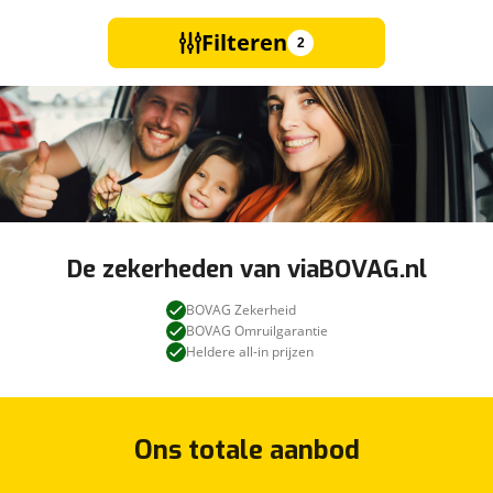
Filteren
2
De zekerheden van viaBOVAG.nl
BOVAG Zekerheid
BOVAG Omruilgarantie
Heldere all-in prijzen
Ons totale aanbod