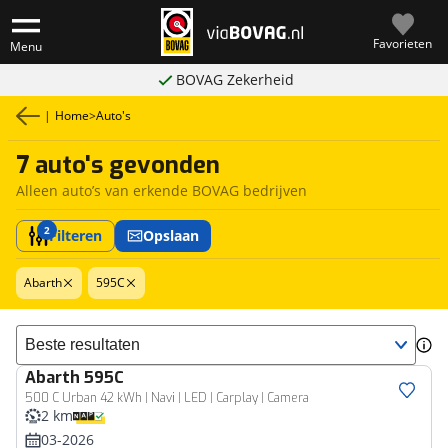
Favorieten
Menu
BOVAG Zekerheid
|
Home
>
Auto's
7 auto's gevonden
Alleen auto’s van erkende BOVAG bedrijven
2
Filteren
Opslaan
Abarth
595C
Sorteer resultaten
Abarth
595C
500 C Urban 42 kWh | Navi | LED | Carplay | Camera
2 km
03-2026