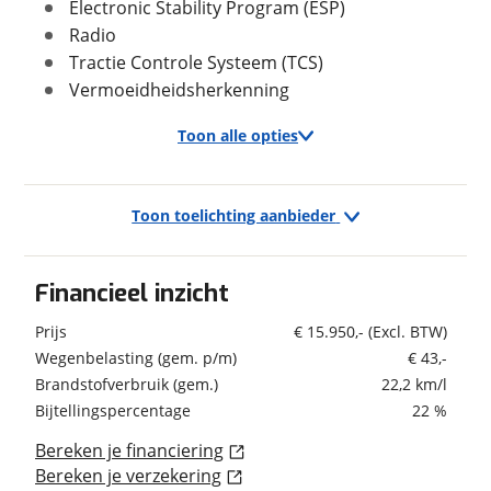
Max trekgewicht geremd
1.400 kg
Electronic Stability Program (ESP)
Max trekgewicht ongeremd
740 kg
Radio
Tractie Controle Systeem (TCS)
Foto's
Vermoeidheidsherkenning
Klik hier om foto's te uploaden
In- en exterieur
Toon alle opties
(optioneel)
JPG, PNG (max 10 foto's)
Aantal deuren
5
Aantal zitplaatsen
2
Exterieur
Toon toelichting aanbieder
Jouw contactgegevens
Bekleding
Stof
Buitenspiegels elektrisch verstelbaar
Naam
Interieurkleur
Donker grijs
Buitenspiegels verwarmbaar
Financieel inzicht
Laksoort
Basis/uni
Warmtewerende voorruit
Kleur
Wit
Zijschuifdeur rechts
Carrosserievorm: Bestelauto
Prijs
€ 15.950,-
(Excl. BTW)
E-mailadres
Fabriekskleur
Wit
Modelreeks: okt. 2020 - mrt. 2024
Wegenbelasting (gem. p/m)
€ 43,-
Infotainment
APK: Nieuwe APK bij aflevering
Brandstofverbruik (gem.)
22,2 km/l
BOVAG 40-Puntencheck: Ja
Bijtellingspercentage
22 %
Radio
Telefoonnummer (optioneel)
BOVAG Afleverbeurt: Ja
Bereken je financiering
Verbruik en milieu
Interieur
Motorrijtuigenbelasting: € 130 per kwartaal
Bereken je verzekering