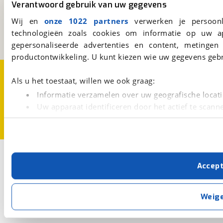
Verantwoord gebruik van uw gegevens
Kosterijland
15
3981 AJ
Bunnik
Wij en
onze 1022 partners
verwerken je persoonl
Een initiatief van
technologieën zoals cookies om informatie op uw a
BOVAG
gepersonaliseerde advertenties en content, metingen
productontwikkeling. U kunt kiezen wie uw gegevens gebr
Over viaBOVAG.nl
Disclaimer- en Privacyverklaring
Als u het toestaat, willen we ook graag:
Cookievoorkeuren
Vacatures
Informatie verzamelen over uw geografische locati
Uw apparaat identificeren door het actief te scann
Lees meer over hoe uw persoonlijke gegevens worden ve
U kunt uw toestemming op elk moment wijzigen of intrekk
Met cookies en vergelijkbare technieken zorgen we voor 
Accep
cookies zorgen ervoor dat de website goed werkt. Ook g
verbeteren. We tonen je graag relevante advertenties e
buiten onze website volgt – uiteraard op anonie
Weig
privacyverklaring
. Als je weigert, plaatsen we alleen f
kun je later altijd aanpassen via de
voorkeurenpagina
.