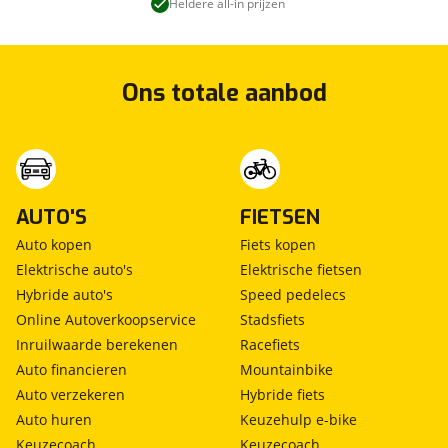
Heldere all-in prijzen
Ons totale aanbod
AUTO'S
FIETSEN
Auto kopen
Fiets kopen
Elektrische auto's
Elektrische fietsen
Hybride auto's
Speed pedelecs
Online Autoverkoopservice
Stadsfiets
Inruilwaarde berekenen
Racefiets
Auto financieren
Mountainbike
Auto verzekeren
Hybride fiets
Auto huren
Keuzehulp e-bike
Keuzecoach
Keuzecoach