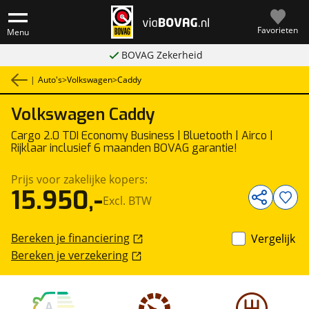
Favorieten
Menu
BOVAG Zekerheid
|
Auto's
>
Volkswagen
>
Caddy
Volkswagen
Caddy
1
/
21
Bedrijfswagen
Cargo 2.0 TDI Economy Business | Bluetooth | Airco |
Rijklaar inclusief 6 maanden BOVAG garantie!
Prijs voor zakelijke kopers:
15.950,-
Excl. BTW
Bereken je financiering
Vergelijk
Bereken je verzekering
A