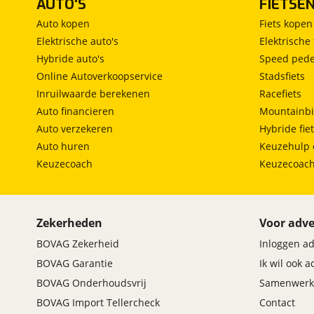
AUTO'S
FIETSE
van een Broekhuis auto en de zekerheden van
viaBOVAG. Dit afleverpakket bevat: BOVAG garantie
Auto kopen
Fiets kopen
(12 maanden); BOVAG 40-Puntencheck; BOVAG
Elektrische auto's
Elektrische 
Afleverbeurt
Hybride auto's
Speed pede
Online Autoverkoopservice
Stadsfiets
Inruilwaarde berekenen
Racefiets
Auto financieren
Mountainbi
Auto verzekeren
Hybride fie
Auto huren
Keuzehulp 
Keuzecoach
Keuzecoac
Zekerheden
Voor adve
BOVAG Zekerheid
Inloggen a
BOVAG Garantie
Ik wil ook 
BOVAG Onderhoudsvrij
Samenwerk
BOVAG Import Tellercheck
Contact