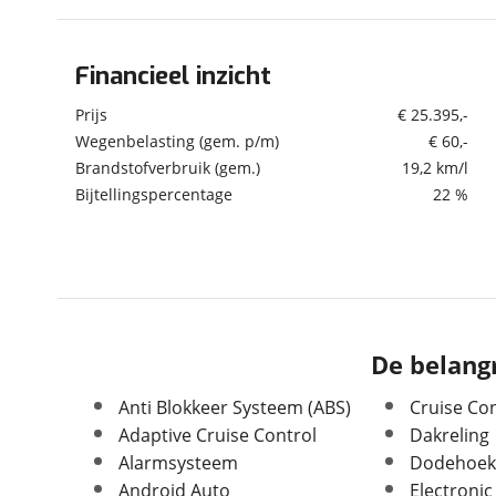
om de site continu te v
technologie die je gedr
Financieel inzicht
Algemeen
weten? Bekijk onze
disc
en beperkte analytis
Merk
Suzuki
Prijs
€ 25.395,-
voorkeurenpagina
.
Model
Vitara
Wegenbelasting (gem. p/m)
€ 60,-
Brandstofverbruik (gem.)
19,2 km/l
Uitvoering
1.5 Hybrid Select
Bijtellingspercentage
22 %
Kenteken
S478SB
Kilometerstand
67.867 km
Bouwjaar
3-2023
Modeljaar
2022
Leeftijd
3 jaar en 5 maanden
Carrosserievorm
SUV / Terreinwagen
De belangr
Soort voertuig
Personenwagen
Anti Blokkeer Systeem (ABS)
Cruise Con
Nieuw of occasion
Occasion
Adaptive Cruise Control
Dakreling
Alarmsysteem
Dodehoekd
Android Auto
Electronic