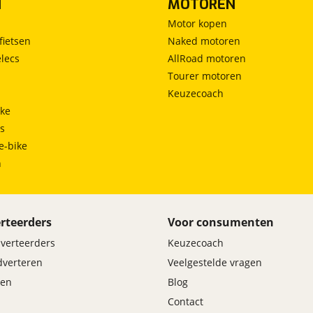
N
MOTOREN
LED mistlampen
Passagiersairbag
Motor kopen
Passagiersstoel in hoogte verstelbaar
fietsen
Naked motoren
Regensensor
lecs
AllRoad motoren
Rijstrooksensor met correctie
Tourer motoren
Schakelmogelijkheid aan stuurwiel
Keuzecoach
Start/stop systeem
ke
Stuurbekrachtiging snelheidsafhankelijk
ts
Verkeersbord detectie
e-bike
Vermoeidheids herkenning
h
Zij airbag(s) voor
rteerders
Voor consumenten
dverteerders
Keuzecoach
adverteren
Veelgestelde vragen
en
Blog
Contact