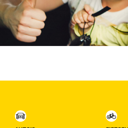
Interieur: Antraciet
Verwachtte leveringsdatum: 30-05-2026
Datum inschrijving voertuig in Nederland: 26-03-2
Overige
.
Onderhoudsboekjes
Ja
.
aanwezig
Aantal sleutels
2
ViaBovag
Inbegrepen
Prijs
:
€ 0,-
(
Originele waarde € 995,-
)
Omschrijving
:
Deze vraagprijs is een heldere all-in prijs volgens
de leveringscondities van ViaBOVAG. Zo wordt deze
auto geleverd met 12 maanden BOVAG garantie en
twee weken omruilgarantie. Kies voor de kwaliteit