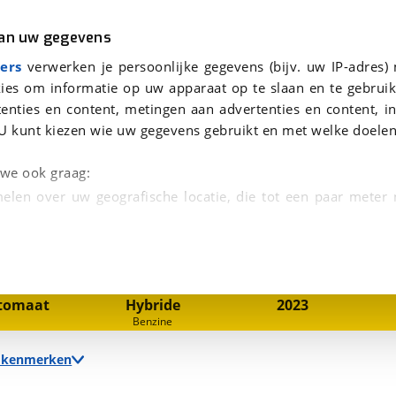
r
Kampeer
van uw gegevens
oorden.
viaBOVAG.nl verwerkt je persoonsgegevens om je aanvraag zo goed mogelijk bij de aanbieder te brengen. Lees hi
ers
verwerken je persoonlijke gegevens (bijv. uw IP-adres)
ies om informatie op uw apparaat op te slaan en te gebruik
enties en content, metingen aan advertenties en content, in
U kunt kiezen wie uw gegevens gebruikt en met welke doelen
n we ook graag:
elen over uw geografische locatie, die tot een paar meter
1
/
48
entificeren door het actief te scannen op specifieke
 persoonlijke gegevens worden verwerkt en stel uw voo
nsmissie
Brandstof
Bouwjaar
tomaat
Hybride
2023
unt uw toestemming op elk moment wijzigen of in
Benzine
e kenmerken
kbare technieken zorgen we voor een betere en meer persoon
en ervoor dat de website goed werkt. Ook gebruiken we anal