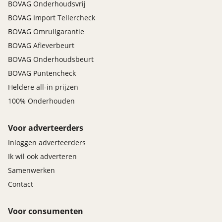
BOVAG Onderhoudsvrij
3-Spaaks stuurwiel
BOVAG Import Tellercheck
Bekleding deurpanelen gedeeltelijk kunstleder
BOVAG Omruilgarantie
Beschermplaat bumper (voor & achter) zilver
BOVAG Afleverbeurt
Chroom/zilver accenten interieur
BOVAG Onderhoudsbeurt
Lederen bekleding voorstoelen en achterbank
Verstelbare bodemplaat bagageruimte
BOVAG Puntencheck
Voetsteun bestuurderszijde
Heldere all-in prijzen
100% Onderhouden
Veiligheid aandrijving
Adaptieve cruise control (ACC)
Voor adverteerders
ESP (Electronic Stability Program)
Inloggen adverteerders
Hill-Hold Control
Ik wil ook adverteren
Velgen en banden
Samenwerken
Contact
17'' Lichtmetalen velgen gepolijst
Noodreparatieset banden
Voor consumenten