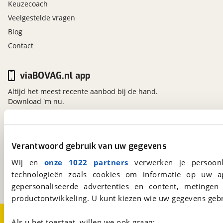
Ventilatie en verwarming
Keuzecoach
Achterruitverwarming
Veelgestelde vragen
Airconditioning (Climate Control)
Blog
Pollenfilter
Contact
Verlichting exterieur
viaBOVAG.nl app
Achterlichten met LED (dimlicht,rem,mistlamp)
Continue koplampverlichting (DRL) met LED-
Altijd het meest recente aanbod bij de hand.
verlichting
Download 'm nu.
koplampen met LED projectoren
Mistlamp achter
Mistlampen voor
viaBOVAG.nl
Verantwoord gebruik van uw gegevens
Noodstopsignaal
Kosterijland
15
3981 AJ
Bunnik
Wij en
onze 1022 partners
verwerken je persoonl
Verlichting interieur
Een initiatief van
technologieën zoals cookies om informatie op uw a
BOVAG
gepersonaliseerde advertenties en content, metingen
Automatische verlichting
productontwikkeling. U kunt kiezen wie uw gegevens gebr
Kaartleeslampje (3)
Verlichting bij voetenruimte (bestuurder &
Over viaBOVAG.nl
Disclaimer- en Privacyverklaring
passagier)
Als u het toestaat, willen we ook graag: