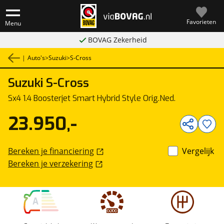
Favorieten
Menu
BOVAG Zekerheid
|
Auto's
>
Suzuki
>
S-Cross
Suzuki
S-Cross
1
/
29
Sx4 1.4 Boosterjet Smart Hybrid Style Orig.Ned.
23.950,-
Bereken je financiering
Vergelijk
Bereken je verzekering
A