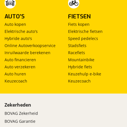
Vrijloop sleutelcilinder(s)
Specifiek
AUTO'S
FIETSEN
Auto kopen
Fiets kopen
360 camera
Elektrische auto's
Elektrische fietsen
Suzuki Media Display (9 inch)
Hybride auto's
Speed pedelecs
Suzuki Safety System Pro
Online Autoverkoopservice
Stadsfiets
Stuurinrichting
Inruilwaarde berekenen
Racefiets
Auto financieren
Mountainbike
Elektrische stuurbekrachtiging
Auto verzekeren
Hybride fiets
In hoogte verstelbaar stuurwiel
Auto huren
Keuzehulp e-bike
Keuzecoach
Keuzecoach
Trim exterieur
Buitenspiegels in carrosseriekleur
Chromen grille
Zekerheden
Deurgrepen in carrosseriekleur
Metaalkleur
BOVAG Zekerheid
BOVAG Garantie
Trim interieur