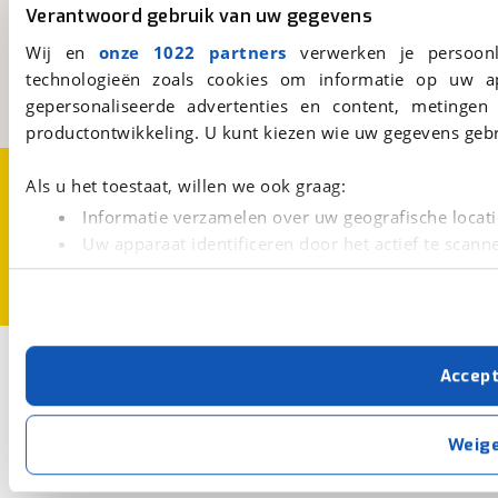
viaBOVAG.nl
Verantwoord gebruik van uw gegevens
Kosterijland
15
Wij en
onze 1022 partners
verwerken je persoonl
3981 AJ
Bunnik
technologieën zoals cookies om informatie op uw a
Een initiatief van
BOVAG
gepersonaliseerde advertenties en content, metingen
productontwikkeling. U kunt kiezen wie uw gegevens gebr
Over viaBOVAG.nl
Disclaimer- en Privacyverklaring
Als u het toestaat, willen we ook graag:
Cookievoorkeuren
Vacatures
Informatie verzamelen over uw geografische locati
Uw apparaat identificeren door het actief te scann
Lees meer over hoe uw persoonlijke gegevens worden ve
U kunt uw toestemming op elk moment wijzigen of intrekk
Met cookies en vergelijkbare technieken zorgen we voor 
Accep
cookies zorgen ervoor dat de website goed werkt. Ook g
verbeteren. We tonen je graag relevante advertenties e
buiten onze website volgt – uiteraard op anonie
Weig
privacyverklaring
. Als je weigert, plaatsen we alleen f
kun je later altijd aanpassen via de
voorkeurenpagina
.