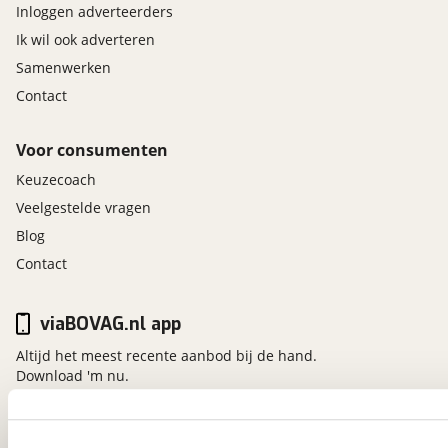
ISOFIX-bevestigingssysteem op buitenste
Inloggen adverteerders
zitplaatsen achter
Ik wil ook adverteren
Stoelverwarming voor
Samenwerken
Verlichting interieur
Contact
Zichtbaarheid
Buitenspiegels elektrisch inklapbaar
Voor consumenten
Driver Monitoring System
Keuzecoach
Elektrisch verstelbare en verwarmbare
Veelgestelde vragen
buitenspiegels
Parkeersensoren achter
Blog
Ruitenwisser achter met interval
Contact
Ruitenwissers met regelbare interval
Zonnekleppen met make-upspiegel en
tickethouder
viaBOVAG.nl app
Altijd het meest recente aanbod bij de hand.
Download 'm nu.