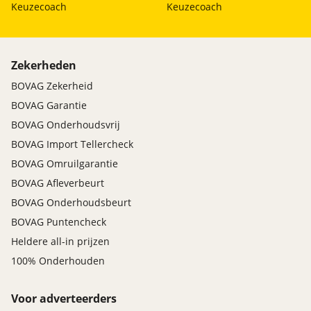
Keuzecoach
Keuzecoach
Verlichting exterieur
Automatische lichtschakeling, dimlicht en
grootlicht
Zekerheden
Day-time Running Lights (DRL)
BOVAG Zekerheid
In buitenspiegels geïntegreerde
richtingaanwijzers
BOVAG Garantie
Kentekenplaatverlichting
BOVAG Onderhoudsvrij
Koplampen inclusief 'guide me home'-
functionaliteit
BOVAG Import Tellercheck
LED achterlichten
BOVAG Omruilgarantie
BOVAG Afleverbeurt
Verlichting interieur
BOVAG Onderhoudsbeurt
Verlichting bagageruimte
BOVAG Puntencheck
Heldere all-in prijzen
Zetels
100% Onderhouden
Achterbank: in delen (60:40) neerklapbaar
Bestuurdersstoel 6-voudig verstelbaar
Voor adverteerders
Bijrijdersstoel 4-voudig verstelbaar