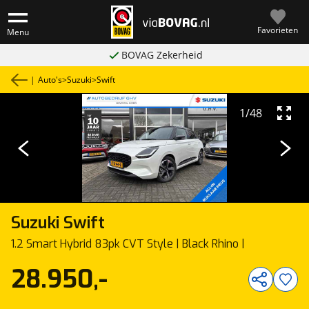
Favorieten
Menu
BOVAG Zekerheid
|
Auto's
>
Suzuki
>
Swift
1
/
48
Suzuki
Swift
1.2 Smart Hybrid 83pk CVT Style | Black Rhino |
28.950,-