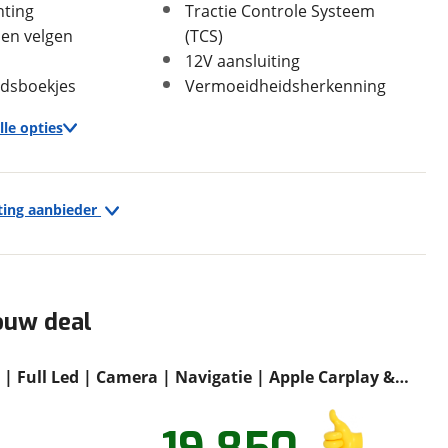
hting
Tractie Controle Systeem
len velgen
(TCS)
12V aansluiting
In- en exterieur
dsboekjes
Vermoeidheidsherkenning
Aantal deuren
5
lle opties
Aantal zitplaatsen
5
Bekleding
Stof
Interieurkleur
Antraciet
Infotainment
ting aanbieder
Laksoort
Parelmoer
Multimedia-voorbereiding
Kleur
Wit
Navigatiesysteem
Fabriekskleur
Licht wit parelmoer
Radio
ouw deal
en)
t | Full Led | Camera | Navigatie | Apple Carplay &
| Stoelverwarming
Geschiedenis
sinformatie =