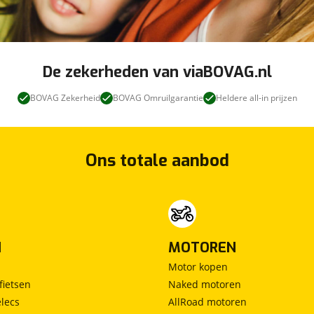
Vermoeidheids herkenning
De zekerheden van viaBOVAG.nl
BOVAG Zekerheid
BOVAG Omruilgarantie
Heldere all-in prijzen
Ons totale aanbod
N
MOTOREN
Motor kopen
fietsen
Naked motoren
lecs
AllRoad motoren