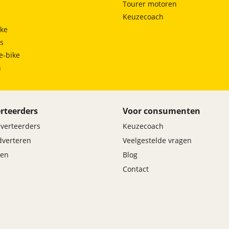
Tourer motoren
Keuzecoach
ke
ts
e-bike
h
rteerders
Voor consumenten
dverteerders
Keuzecoach
adverteren
Veelgestelde vragen
en
Blog
Contact