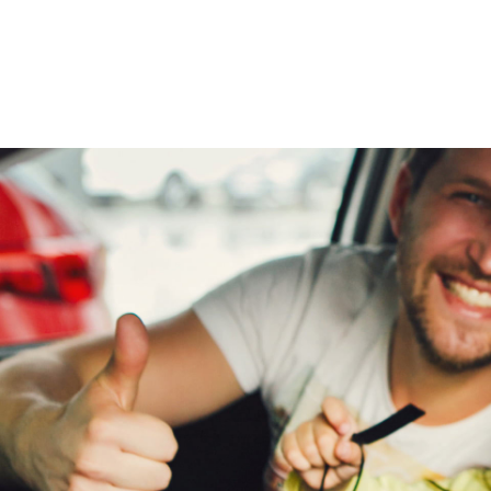
Bijtellingspercentage
22 %
Overige
Nieuwprijs
€ 23.495,-
Achteropkomend verkeer waarschuwing
Apple Carplay/Android Auto
Bluetooth
centrale vergrendeling met afstandsbediening
Overige
Dab
Onderhoudsboekjes
extra getint glas achter
Ja
aanwezig
Fabrieksgarantie
multimedia scherm standaard
stuur multifunctioneel