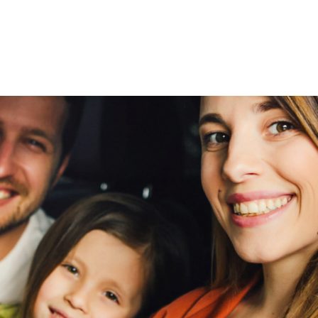
Veiligheid
viaBOVAG - veilig
en vertrouwd
Achteruitrijcamera
Airbag(s) hoofd achter
Airbag(s) hoofd voor
Airbag(s) side voor
viaBOVAG - veilig
Airbag bestuurder
en vertrouwd
Airbag passagier
Alarm klasse 1(startblokkering)
Anti Blokkeer Systeem
Anti doorSlip Regeling
Autonomous Emergency Braking
Bandenspanningscontrolesysteem
bots waarschuwing systeem
Brake Assist System
Elektronisch Stabiliteits Programma
Hill hold functie
Rijstrooksensor