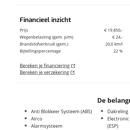
om de site continu te v
technologie die je gedr
Financieel inzicht
Algemeen
weten? Bekijk onze
disc
en beperkte analytis
Merk
Suzuki
Prijs
€ 19.850,-
voorkeurenpagina
.
Model
Ignis
Wegenbelasting (gem. p/m)
€ 24,-
Brandstofverbruik (gem.)
20,0 km/l
Uitvoering
1.2 Smart Hybrid Select
Bijtellingspercentage
22 %
Kenteken
GSN88J
Kilometerstand
18.152 km
Bereken je financiering
Bouwjaar
3-2024
Bereken je verzekering
Modeljaar
2020
Leeftijd
2 jaar en 5 maanden
APK vervaldatum
26-03-2028
De belangr
Carrosserievorm
Hatchback
Soort voertuig
Personenwagen
Anti Blokkeer Systeem (ABS)
Dakreling
Nieuw of occasion
Occasion
Airco
Electronic
Alarmsysteem
(ESP)