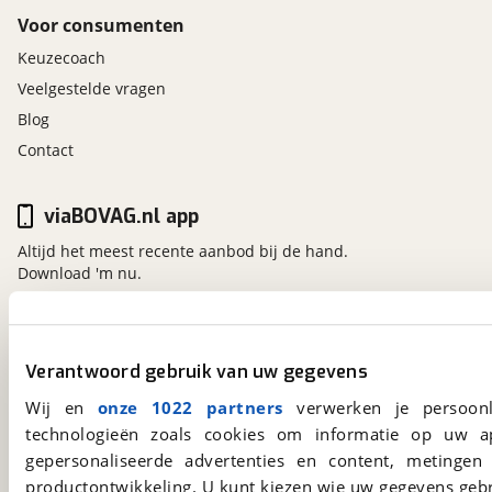
Buitenspiegels in carrosseriekleur
Voor consumenten
Bumpers in carrosseriekleur
Keuzecoach
Deurgrepen in carrosseriekleur
Veelgestelde vragen
Metaalkleur
Blog
Spatbord- en dorpelverbreders
Contact
Stalen balken in portieren
Zwartgekleurde A- en B-deurstijlen
viaBOVAG.nl app
Trim interieur
Altijd het meest recente aanbod bij de hand.
3-Spaaks stuurwiel
Download 'm nu.
Bekleding deurpanelen voor in zwart en wit
Bekleding voor- en achterstoelen stof
Chroom 'look' accenten uitstroomopeningen
viaBOVAG.nl
centraal en aan weerszijden dashboard
Verantwoord gebruik van uw gegevens
Portiergrepen chroom
Kosterijland
15
Wij en
onze 1022 partners
verwerken je persoonl
3981 AJ
Bunnik
Stuurwiel met lederen bekleding
technologieën zoals cookies om informatie op uw a
Een initiatief van
Versnellingspookknop metal look en
BOVAG
handremknop chroom
gepersonaliseerde advertenties en content, metingen
Vloerbedekking stof
productontwikkeling. U kunt kiezen wie uw gegevens gebr