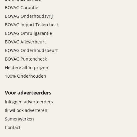
Privacy glass
BOVAG Garantie
Sloten
BOVAG Onderhoudsvrij
BOVAG Import Tellercheck
Centrale deurvergrendeling met
afstandsbediening en twee sleutel
BOVAG Omruilgarantie
Centrale deurvergrendelingsschakelaar
bestuurderszijde
BOVAG Afleverbeurt
Kinderslot achterportieren
BOVAG Onderhoudsbeurt
Van binnenuit te ontgrendelen brandstofklepje
BOVAG Puntencheck
Heldere all-in prijzen
Specifiek
100% Onderhouden
All Season banden
Voor adverteerders
Stuurinrichting
Inloggen adverteerders
Elektrische stuurbekrachtiging
Ik wil ook adverteren
In hoogte verstelbaar stuurwiel
Samenwerken
Schakelflippers stuurwiel
Contact
Trim exterieur