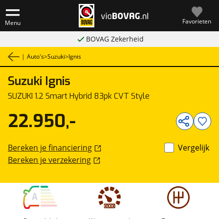
Favorieten
Menu
BOVAG Zekerheid
|
Auto's
>
Suzuki
>
Ignis
Suzuki
Ignis
1
/
37
SUZUKI 1.2 Smart Hybrid 83pk CVT Style
22.950,-
Bereken je financiering
Vergelijk
Bereken je verzekering
A