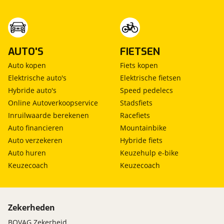
Opbergvak in voorportieren
Overig
AUTO'S
FIETSEN
12 maand BOVAG Garantie
minimaal € 25,- brandstof bij aflevering
Auto kopen
Fiets kopen
wassen/poetsen/schoonmaken
Elektrische auto's
Elektrische fietsen
€25,- brandstof
Hybride auto's
Speed pedelecs
Online Autoverkoopservice
Stadsfiets
Remmen
Inruilwaarde berekenen
Racefiets
ABS met EBD (elektronische remkrachtverdeling)
Auto financieren
Mountainbike
BAS (Brake Assist System/Remassistent)
Auto verzekeren
Hybride fiets
Suzuki Safety System
Auto huren
Keuzehulp e-bike
Keuzecoach
Keuzecoach
Ruiten en glas
Elektrisch bedienbare ramen achter
Elektrisch bedienbare ramen voor
Zekerheden
Groengetint glas
BOVAG Zekerheid