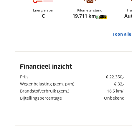
om de site continu te v
Energielabel
Kilometerstand
Tra
technologie die je gedr
C
19.711 km
Au
weten? Bekijk onze
disc
en beperkte analytis
voorkeurenpagina
.
Toon all
Financieel inzicht
Algemeen
Merk
Suzuki
Prijs
€ 22.350,-
Model
Ignis
Wegenbelasting (gem. p/m)
€ 32,-
Brandstofverbruik (gem.)
18,5 km/l
Uitvoering
1.2 Select | Automaat |
Smart Hybrid | Apple
Bijtellingspercentage
Onbekend
Carplay | Android auto |
Stoelverwarming |
Achteruitrij camera |
Kenteken
KDT79S
Kilometerstand
19.711 km