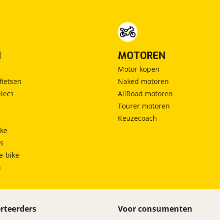
N
MOTOREN
Motor kopen
fietsen
Naked motoren
lecs
AllRoad motoren
Tourer motoren
Keuzecoach
ke
ts
e-bike
h
rteerders
Voor consumenten