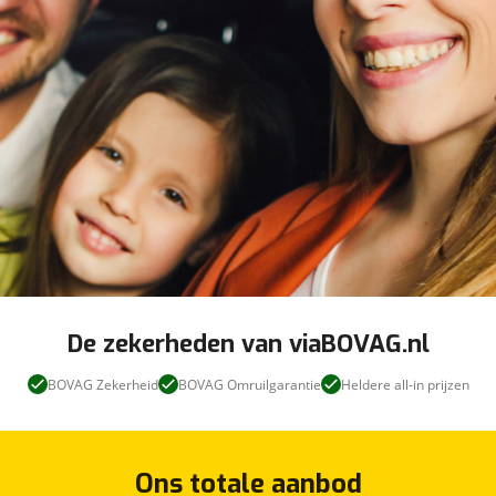
uzuki in staat om zelf te reageren op potentieel
de juiste koers binnen de rijstrook in de gaten en het
e forward collision warning reduceert het gevaar van
tste wat u wilt is dat u achter het stuur indommelt.
vermoeidheidsherkenning. In deze Suzuki vinden we
viaBOVAG - veilig
ctie, brake assist en
en vertrouwd
s echt beoordelen na een proefrit. Neem nu contact
viaBOVAG - veilig
en vertrouwd
De zekerheden van viaBOVAG.nl
BOVAG Zekerheid
BOVAG Omruilgarantie
Heldere all-in prijzen
Ons totale aanbod