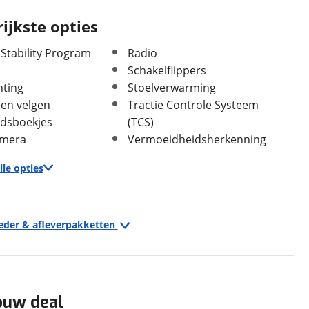
ijkste opties
 Stability Program
Radio
Schakelflippers
hting
Stoelverwarming
len velgen
Tractie Controle Systeem
dsboekjes
(TCS)
amera
Vermoeidheidsherkenning
lle opties
In- en exterieur
Aantal deuren
5
Exterieur
Aantal zitplaatsen
5
ieder & afleverpakketten
Laksoort
Metallic
"Lichtmetalen velgen 16"""
Kleur
Zwart
Achteruitrijcamera
Fabriekskleur
Zwart
Buitenspiegels elektrisch verstelbaar
Buitenspiegels in carrosseriekleur
en)
ouw deal
Buitenspiegels verwarmbaar