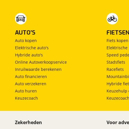
Omschrijving
:
Rijklaarprijs incl 12 maanden garantie en
mobiliteitsservice. 30 euro brandstof en poetsen.
Dit afleverpakket bevat: BOVAG garantie (12
AUTO'S
FIETSE
maanden); BOVAG 40-Puntencheck; BOVAG
Afleverbeurt
Auto kopen
Fiets kopen
Elektrische auto's
Elektrische 
Hybride auto's
Speed pede
Online Autoverkoopservice
Stadsfiets
Inruilwaarde berekenen
Racefiets
Auto financieren
Mountainbi
Auto verzekeren
Hybride fie
Auto huren
Keuzehulp 
Keuzecoach
Keuzecoac
Zekerheden
Voor adve