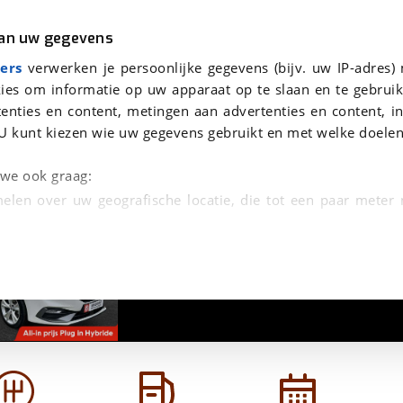
r
Kampeer
van uw gegevens
viaBOVAG.nl verwerkt je persoonsgegevens om je aanvraag zo goed mogelijk bij de aanbieder te brengen. Lees hi
Seat Leon Sportstourer 1.4 TSI eHybride PHEV FR Business Intense SOH 94%
ers
verwerken je persoonlijke gegevens (bijv. uw IP-adres)
ies om informatie op uw apparaat op te slaan en te gebruik
enties en content, metingen aan advertenties en content, in
U kunt kiezen wie uw gegevens gebruikt en met welke doelen
se SOH 94%
n we ook graag:
elen over uw geografische locatie, die tot een paar meter
1
/
38
entificeren door het actief te scannen op specifieke
 persoonlijke gegevens worden verwerkt en stel uw voo
unt uw toestemming op elk moment wijzigen of in
kbare technieken zorgen we voor een betere en meer persoon
en ervoor dat de website goed werkt. Ook gebruiken we anal