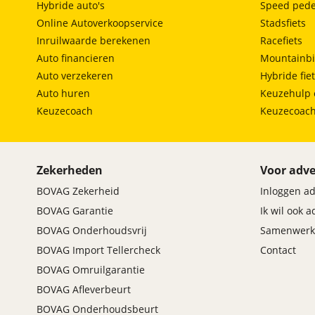
Hybride auto's
Speed pede
Online Autoverkoopservice
Stadsfiets
Inruilwaarde berekenen
Racefiets
Auto financieren
Mountainbi
Auto verzekeren
Hybride fie
Auto huren
Keuzehulp 
Keuzecoach
Keuzecoac
Zekerheden
Voor adve
BOVAG Zekerheid
Inloggen a
BOVAG Garantie
Ik wil ook 
BOVAG Onderhoudsvrij
Samenwerk
BOVAG Import Tellercheck
Contact
BOVAG Omruilgarantie
BOVAG Afleverbeurt
BOVAG Onderhoudsbeurt