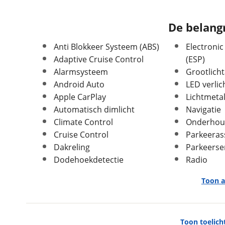
Modeljaar
2021
De belangr
Leeftijd
3 jaar en 3 maanden
Carrosserievorm
Stationwagen
Anti Blokkeer Systeem (ABS)
Electronic
Soort voertuig
Personenwagen
Adaptive Cruise Control
(ESP)
Nieuw of occasion
Occasion
Alarmsysteem
Grootlicht
Android Auto
LED verlic
Apple CarPlay
Lichtmeta
Automatisch dimlicht
Navigatie
Climate Control
Onderhou
Afmetingen en gewicht
Cruise Control
Parkeeras
Massa ledig voertuig
1.563 kg
Dakreling
Parkeerse
Max trekgewicht geremd
Dodehoekdetectie
1.500 kg
Radio
Max trekgewicht
750 kg
Toon a
ongeremd
Entertainment & Media
Toon toelich