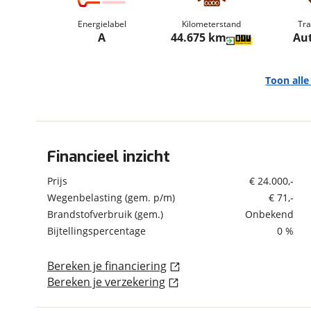
om de site continu te v
Energielabel
Kilometerstand
Tra
technologie die je gedr
A
44.675 km
Au
weten? Bekijk onze
disc
en beperkte analytis
voorkeurenpagina
.
Toon all
Financieel inzicht
Algemeen
Merk
Seat
Prijs
€ 24.000,-
Model
Leon
Wegenbelasting (gem. p/m)
€ 71,-
Brandstofverbruik (gem.)
Onbekend
Uitvoering
Sportstourer 1.4 TSI
eHybride PHEV FR
Bijtellingspercentage
0 %
Business Intense SOH
94%
Bereken je financiering
Kenteken
JKX69L
Bereken je verzekering
Kilometerstand
44.675 km
Bouwjaar
5-2023