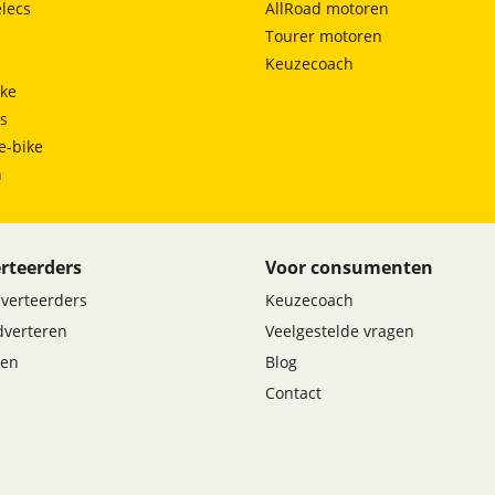
hoofd airbag(s) achter
lecs
AllRoad motoren
hoofd airbag(s) voor
Tourer motoren
knie airbag(s)
Keuzecoach
oplaadmogelijkheid
ke
parkeer assistent
ts
parkeersensor achter
e-bike
parkeersensor voor
h
passagiersairbag
rijstrooksensor met correctie
start/stop systeem
rteerders
Voor consumenten
stuurbekrachtiging snelheidsafhankelijk
uitstap waarschuwing
dverteerders
Keuzecoach
verkeersbord detectie
adverteren
Veelgestelde vragen
vermoeidheids herkenning
en
Blog
zij airbag(s) achter
Contact
zij airbag(s) voor