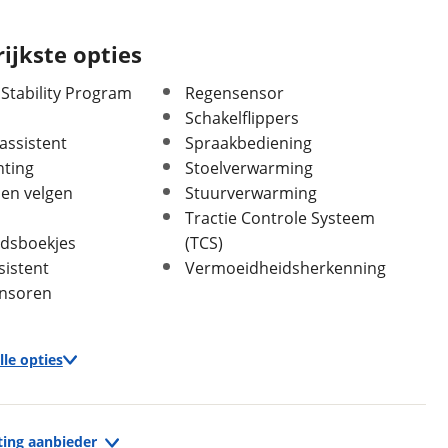
Topsnelheid
220 km/u
Acceleratie 0-100 km/u
7,7 seconden
ijkste opties
 Stability Program
Regensensor
Schakelflippers
assistent
Spraakbediening
hting
Stoelverwarming
len velgen
Stuurverwarming
Tractie Controle Systeem
dsboekjes
(TCS)
In- en exterieur
sistent
Vermoeidheidsherkenning
Aantal deuren
5
nsoren
Aantal zitplaatsen
5
Bekleding
Half leder / stof
lle opties
Laksoort
Basis/uni
Kleur
Wit
Exterieur
Fabriekskleur
Wit
ting aanbieder