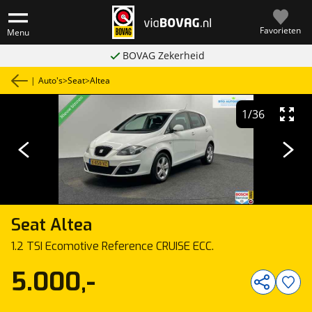
Favorieten
Menu
BOVAG Zekerheid
|
Auto's
>
Seat
>
Altea
1
/
36
Seat
Altea
1.2 TSI Ecomotive Reference CRUISE ECC.
5.000,-