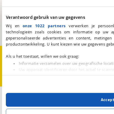
viaBOVAG.nl
Verantwoord gebruik van uw gegevens
Kosterijland
15
3981 AJ
Bunnik
Wij en
onze 1022 partners
verwerken je persoonl
Een initiatief van
technologieën zoals cookies om informatie op uw a
BOVAG
gepersonaliseerde advertenties en content, metingen
productontwikkeling. U kunt kiezen wie uw gegevens gebr
Over viaBOVAG.nl
Disclaimer- en Privacyverklaring
Als u het toestaat, willen we ook graag:
Cookievoorkeuren
Vacatures
Informatie verzamelen over uw geografische locati
Uw apparaat identificeren door het actief te scann
Lees meer over hoe uw persoonlijke gegevens worden ve
U kunt uw toestemming op elk moment wijzigen of intrekk
Met cookies en vergelijkbare technieken zorgen we voor 
Accep
cookies zorgen ervoor dat de website goed werkt. Ook g
verbeteren. We tonen je graag relevante advertenties e
Carvendo Regulier
buiten onze website volgt – uiteraard op anonie