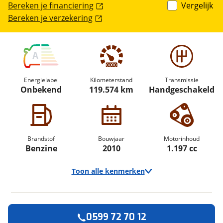
Bereken je financiering
Vergelijk
Bereken je verzekering
A
Energielabel
Kilometerstand
Transmissie
Onbekend
119.574 km
Handgeschakeld
Brandstof
Bouwjaar
Motorinhoud
Benzine
2010
1.197 cc
Toon alle kenmerken
0599 72 70 12
Vraag een
Stel een
Ontvang gratis jouw
vraag
proefrit
!
aan!