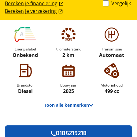
Bereken je financiering
Vergelijk
Bereken je verzekering
A
Energielabel
Kilometerstand
Transmissie
Onbekend
2 km
Automaat
Brandstof
Bouwjaar
Motorinhoud
Diesel
2025
499 cc
Toon alle kenmerken
0105219218
Vraag een
Stel een
Ontvang gratis jouw
vraag
proefrit
!
aan!