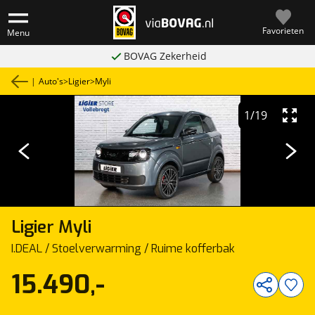
Favorieten
Menu
BOVAG Zekerheid
|
Auto's
>
Ligier
>
Myli
1
/
19
Ligier
Myli
I.DEAL / Stoelverwarming / Ruime kofferbak
15.490,-