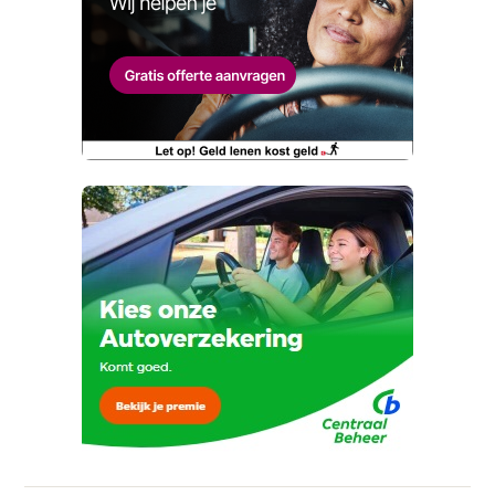
Wat is jou opgevallen?
Telefoonnummer (optioneel)
Wat klopt er niet?
E-mailadres
Ja, ik wil graag de nieuwsbrief
ontvangen.
Kan je ons nog meer vertellen? (optioneel)
Telefoonnummer (optioneel)
Vraag mijn proefrit aan
Ja, ik wil graag de nieuwsbrief
ontvangen.
viaBOVAG.nl verwerkt je persoonsgegevens
om je aanvraag zo goed mogelijk bij de
aanbieder te brengen. Lees hier meer over in
onze
privacyverklaring
.
Verstuur mijn vraag
Stuur mijn bevinding door
viaBOVAG.nl verwerkt je persoonsgegevens
om je aanvraag zo goed mogelijk bij de
aanbieder te brengen. Lees hier meer over in
onze
privacyverklaring
.