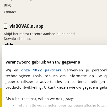
Blog
Contact
viaBOVAG.nl app
Altijd het meest recente aanbod bij de hand.
Download 'm nu.
viaBOVAG.nl
Verantwoord gebruik van uw gegevens
Kosterijland
15
3981 AJ
Bunnik
Wij en
onze 1022 partners
verwerken je persoonl
Een initiatief van
technologieën zoals cookies om informatie op uw a
BOVAG
gepersonaliseerde advertenties en content, metingen
productontwikkeling. U kunt kiezen wie uw gegevens gebr
Over viaBOVAG.nl
Disclaimer- en Privacyverklaring
Cookievoorkeuren
Vacatures
Als u het toestaat, willen we ook graag:
Informatie verzamelen over uw geografische locati