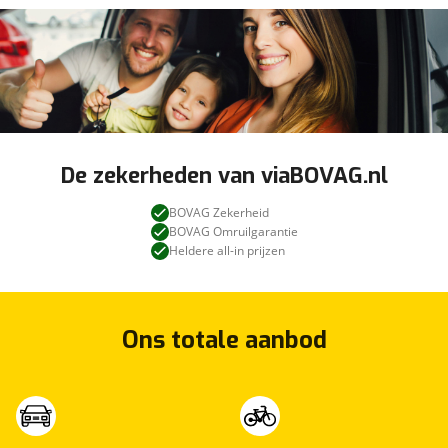
De zekerheden van viaBOVAG.nl
BOVAG Zekerheid
BOVAG Omruilgarantie
Heldere all-in prijzen
Ons totale aanbod