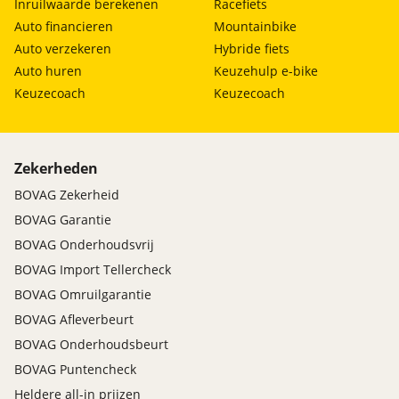
Inruilwaarde berekenen
Racefiets
Auto financieren
Mountainbike
Auto verzekeren
Hybride fiets
Auto huren
Keuzehulp e-bike
Keuzecoach
Keuzecoach
Zekerheden
BOVAG Zekerheid
BOVAG Garantie
BOVAG Onderhoudsvrij
BOVAG Import Tellercheck
BOVAG Omruilgarantie
BOVAG Afleverbeurt
BOVAG Onderhoudsbeurt
BOVAG Puntencheck
Heldere all-in prijzen