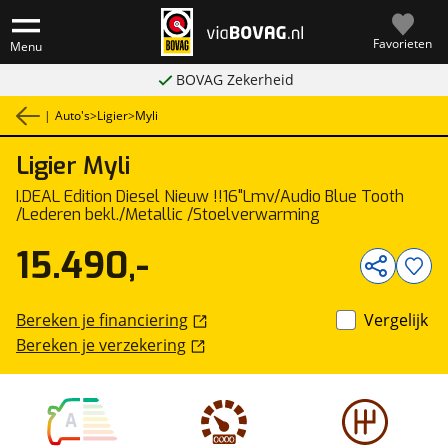
Favorieten
Menu
BOVAG Zekerheid
|
Auto's
>
Ligier
>
Myli
Ligier
Myli
1
/
19
I.DEAL Edition Diesel Nieuw !!16"Lmv/Audio Blue Tooth
/Lederen bekl./Metallic /Stoelverwarming
15.490,-
Bereken je financiering
Vergelijk
Bereken je verzekering
A