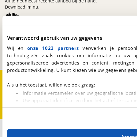
Altijd het meest recente aanbod bij de hand.
Download 'm nu.
viaBOVAG.nl
Verantwoord gebruik van uw gegevens
Kosterijland
15
3981 AJ
Bunnik
Wij en
onze 1022 partners
verwerken je persoonl
Een initiatief van
technologieën zoals cookies om informatie op uw a
BOVAG
gepersonaliseerde advertenties en content, metingen
productontwikkeling. U kunt kiezen wie uw gegevens gebr
Over viaBOVAG.nl
Disclaimer- en Privacyverklaring
Cookievoorkeuren
Vacatures
Als u het toestaat, willen we ook graag:
Informatie verzamelen over uw geografische locati
Uw apparaat identificeren door het actief te scann
Lees meer over hoe uw persoonlijke gegevens worden ve
U kunt uw toestemming op elk moment wijzigen of intrekk
Met cookies en vergelijkbare technieken zorgen we voor 
Accep