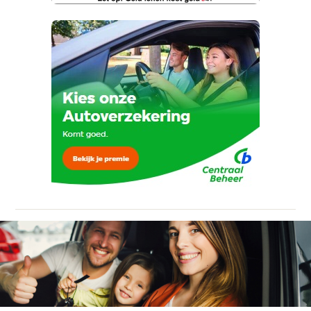
Telefoonnummer (optioneel)
Kan je ons nog meer vertellen? (optioneel)
Vraag mijn proefrit aan
Ja, ik wil graag de nieuwsbrief
ontvangen.
viaBOVAG.nl verwerkt je persoonsgegevens
om je aanvraag zo goed mogelijk bij de
aanbieder te brengen. Lees hier meer over in
onze
privacyverklaring
.
Verstuur mijn vraag
Stuur mijn bevinding door
viaBOVAG.nl verwerkt je persoonsgegevens
om je aanvraag zo goed mogelijk bij de
aanbieder te brengen. Lees hier meer over in
onze
privacyverklaring
.