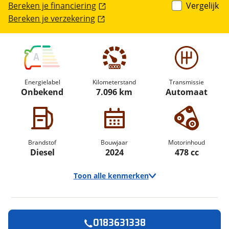
Bereken je financiering
Vergelijk
Bereken je verzekering
A
Energielabel
Kilometerstand
Transmissie
Onbekend
7.096 km
Automaat
Brandstof
Bouwjaar
Motorinhoud
Diesel
2024
478 cc
Toon alle kenmerken
0183631338
Vraag een
Stel een
Ontvang gratis jouw
vraag
proefrit
!
aan!