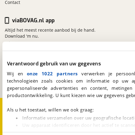
Contact
viaBOVAG.nl app
Altijd het meest recente aanbod bij de hand.
Download 'm nu.
viaBOVAG.nl
Verantwoord gebruik van uw gegevens
Kosterijland
15
3981 AJ
Bunnik
Wij en
onze 1022 partners
verwerken je persoonl
Een initiatief van
technologieën zoals cookies om informatie op uw a
BOVAG
gepersonaliseerde advertenties en content, metingen
productontwikkeling. U kunt kiezen wie uw gegevens gebr
Over viaBOVAG.nl
Disclaimer- en Privacyverklaring
Als u het toestaat, willen we ook graag:
Cookievoorkeuren
Vacatures
Informatie verzamelen over uw geografische locati
Uw apparaat identificeren door het actief te scann
Lees meer over hoe uw persoonlijke gegevens worden ve