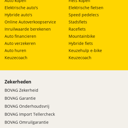
Auto kopen
Fiets kopen
Elektrische auto's
Elektrische fietsen
Hybride auto's
Speed pedelecs
Online Autoverkoopservice
Stadsfiets
Inruilwaarde berekenen
Racefiets
Auto financieren
Mountainbike
Auto verzekeren
Hybride fiets
Auto huren
Keuzehulp e-bike
Keuzecoach
Keuzecoach
Zekerheden
BOVAG Zekerheid
BOVAG Garantie
BOVAG Onderhoudsvrij
BOVAG Import Tellercheck
BOVAG Omruilgarantie