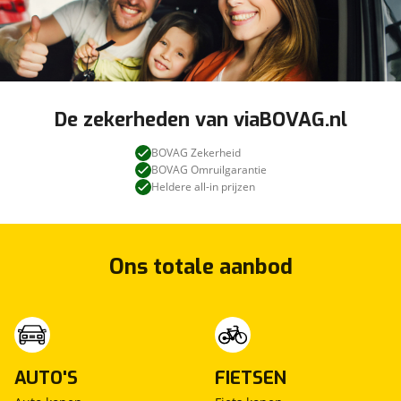
De zekerheden van viaBOVAG.nl
BOVAG Zekerheid
BOVAG Omruilgarantie
Heldere all-in prijzen
Ons totale aanbod
AUTO'S
FIETSEN