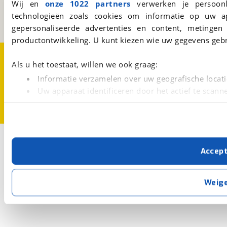
Wij en
onze 1022 partners
verwerken je persoonl
Een initiatief van
technologieën zoals cookies om informatie op uw a
BOVAG
gepersonaliseerde advertenties en content, metingen
productontwikkeling. U kunt kiezen wie uw gegevens gebr
Over viaBOVAG.nl
Disclaimer- en Privacyverklaring
Cookievoorkeuren
Vacatures
Als u het toestaat, willen we ook graag:
Informatie verzamelen over uw geografische locati
Uw apparaat identificeren door het actief te scann
Lees meer over hoe uw persoonlijke gegevens worden ve
U kunt uw toestemming op elk moment wijzigen of intrekk
Met cookies en vergelijkbare technieken zorgen we voor 
Accep
cookies zorgen ervoor dat de website goed werkt. Ook g
verbeteren. We tonen je graag relevante advertenties e
buiten onze website volgt – uiteraard op anonie
Weig
privacyverklaring
. Als je weigert, plaatsen we alleen f
kun je later altijd aanpassen via de
voorkeurenpagina
.