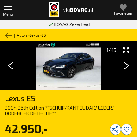
Favorieten
Menu
BOVAG Zekerheid
|
Auto's
>
Lexus
>
ES
1
/
45
Lexus
ES
300h 35th Edition **SCHUIF/KANTEL DAK/ LEDER/
DODEHOEK DETECTIE**
42.950,-