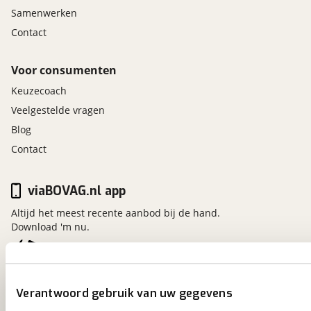
voorbehoud. Neem voor actuele informatie en
Samenwerken
voorwaarden contact op met onze
Contact
verkoopadviseurs.
Voor consumenten
Keuzecoach
Veelgestelde vragen
Bovag garantie 12 maanden
Inbegrepen
Blog
Contact
Prijs
:
€ 0,-
(
Originele waarde € 0,-
)
viaBOVAG.nl app
Omschrijving
:
BOVAG garantie (12 maanden); BOVAG 40-
Altijd het meest recente aanbod bij de hand.
Download 'm nu.
Puntencheck
viaBOVAG.nl
Verantwoord gebruik van uw gegevens
Kosterijland
15
3981 AJ
Bunnik