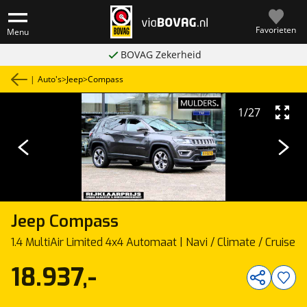
Favorieten
Menu
BOVAG Zekerheid
|
Auto's
>
Jeep
>
Compass
1
/
27
Jeep
Compass
1.4 MultiAir Limited 4x4 Automaat | Navi / Climate / Cruise
18.937,-