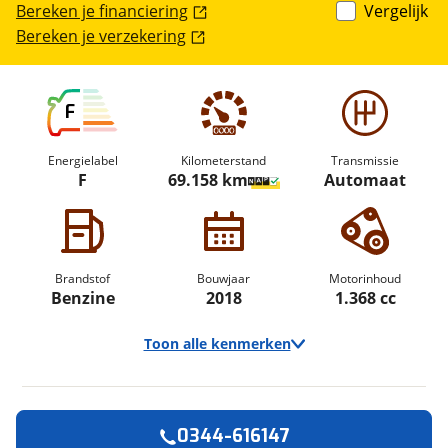
Bereken je financiering
Vergelijk
Bereken je verzekering
F
Energielabel
Kilometerstand
Transmissie
F
69.158 km
Automaat
Brandstof
Bouwjaar
Motorinhoud
Benzine
2018
1.368 cc
Toon alle kenmerken
0344-616147
Vraag een
Stel een
Ontvang gratis jouw
vraag
proefrit
!
aan!