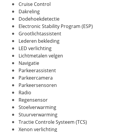
Cruise Control
Max trekgewicht ongeremd
450 kg
Dakreling
Dodehoekdetectie
Foto's
Electronic Stability Program (ESP)
Grootlichtassistent
In- en exterieur
Klik hier om foto's te uploaden
(optioneel)
Lederen bekleding
Aantal deuren
5
JPG, PNG (max 10 foto's)
LED verlichting
Aantal zitplaatsen
5
Lichtmetalen velgen
Bekleding
Leder
Jouw contactgegevens
Navigatie
Laksoort
Metallic
Naam
Parkeerassistent
Kleur
Zilver
Parkeercamera
Fabriekskleur
Billet Silver Metallic
Parkeersensoren
Radio
E-mailadres
Regensensor
Stoelverwarming
Verbruik en milieu
Stuurverwarming
Telefoonnummer (optioneel)
Tractie Controle Systeem (TCS)
Brandstof
Benzine
Xenon verlichting
Inhoud brandstoftank
60 l