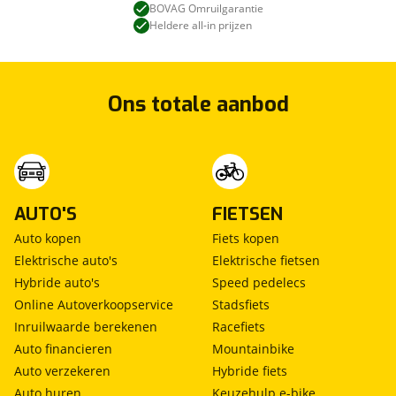
Anti doorSlip Regeling
* Geldige APK. * 12 maanden BOVAG garantie. . Dit
BOVAG Omruilgarantie
bandenspanningscontrolesysteem
afleverpakket bevat: BOVAG garantie (12 maanden)
Heldere all-in prijzen
bestuurdersairbag
bots waarschuwing systeem
Elektronisch Stabiliteits Programma
BOVAG Onderhoudsvrij pakket
Ons totale aanbod
hill hold functie
Prijs
:
hoofd airbag(s) achter
€ 795,-
hoofd airbag(s) voor
hoofdsteunen actief
Omschrijving
:
passagiersairbag
* Onderhoudsbeurt volgens fabrieksvoorschrift. *
AUTO'S
FIETSEN
rijstrooksensor
Indien nodig een nieuwe distributieriem. * Halve
zij airbag(s) voor
Auto kopen
Fiets kopen
tank brandstof. * Poetsbeurt. * Nieuwe APK keuring.
Dit afleverpakket bevat: BOVAG garantie (12
Elektrische auto's
Elektrische fietsen
Winter Pack (AAC)
maanden). Deze Jeep is verkrijgbaar met dit
Hybride auto's
Speed pedelecs
afleverpakket in plaats van het standaardpakket
Online Autoverkoopservice
Stadsfiets
stuurwiel verwarmd
voor een meerprijs van € 795.
Inruilwaarde berekenen
Racefiets
voorstoelen verwarmd
Auto financieren
Mountainbike
Auto verzekeren
Hybride fiets
Auto huren
Keuzehulp e-bike