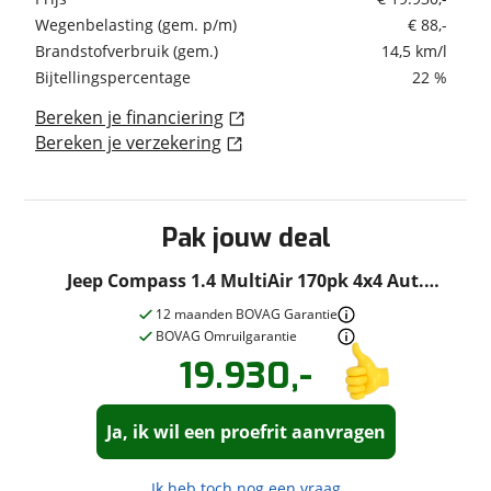
buitenspiegels elektrisch verstelbaar
Wij begrijpen dat u zekerheid wilt bij de aankoop
Wegenbelasting (gem. p/m)
€ 88,-
Prijs
€ 19.930,-
buitenspiegels in carrosseriekleur
van een gebruikte auto. Daarom worden onze
Brandstofverbruik (gem.)
14,5 km/l
centrale deurvergrendeling met
Inclusief BPM
Ja
occasions zorgvuldig gecontroleerd op
afstandsbediening
Bijtellingspercentage
22 %
BPM
€ 13.077,-
kilometerhistorie, onderhoud en technische staat.
chroom delen exterieur
Bereken je financiering
Wegenbelasting
€ 88,-
Transparantie en betrouwbaarheid staan bij ons
dakrails
(gemiddeld p/m)
Bereken je verzekering
centraal.
dimlichten automatisch
BTW/marge
Marge
✔ Kilometerstand gecontroleerd via RDW/NAP
extra getint glas
Bijtellingspercentage
22 %
LED achterlichten
✔ Technisch gecontroleerd voor aflevering
Nieuwprijs
€ 50.075,-
LED dagrijverlichting
✔ Onderhoudshistorie aanwezig
Pak jouw deal
mistlampen voor adaptief
✔ Transparantie over staat en gebruikssporen
Jeep Compass 1.4 MultiAir 170pk 4x4 Aut.
regensensor
✔ Onafhankelijke aankoopkeuring toegestaan
Limited | Navi | App Connect | Winter Pack |
✔ Inclusief 12 maanden BOVAG garantie en geldige
12 maanden BOVAG Garantie
Function Pack (A1A)
Garanties
Leather Pack | Keyless | Beats Audio | Camera
BOVAG Omruilgarantie
APK
19.930,-
Autobedrijf Wijnne is een allround BOVAG
alarmsysteem
BOVAG Garantie
12 maanden
Vraag een
Stel een
vraag
proefrit
!
autobedrijf aangesloten bij Bosch Car Service. Als
buitenspiegels elektrisch inklapbaar
aan!
keyless entry
familiebedrijf staan wij al meer dan 45 jaar bekend
Ja, ik wil een proefrit aanvragen
Autobedrijf Wijnne Doornspijk
binnenspiegel automatisch dimmend
om persoonlijke service en betrouwbare
neemt snel contact met je op om je
Autobedrijf Wijnne Doornspijk
vraag te beantwoorden.
buitenspiegels verwarmbaar
neemt snel contact met je op om een
occasions. Onze klanten waarderen ons met een
Ik heb toch nog een vraag