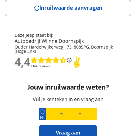
Jouw auto
Vraag
Kenteken
XV292X
Inruilwaarde aanvragen
Naam
Kenteken
Kilometerstand
57.630 km
Bouwjaar
3-2019
Modeljaar
2017
E-mailadres
Deze Jeep staat bij:
Schatting kilometerstand
Leeftijd
7 jaar en 5 maanden
Autobedrijf Wijnne Doornspijk
Ouder Harderwijkerweg
,
73
,
8085PG
,
Doornspijk
APK vervaldatum
30-03-2027
(Hoge Enk)
Naam
Carrosserievorm
SUV / Terreinwagen
4,4
Telefoonnummer (optioneel)
4,4
Eventuele bijzonderheden (optioneel)
Soort voertuig
Personenwagen
3344 reviews
3344 reviews
Nieuw of occasion
Occasion
E-mailadres
Geen reviews gevonden
Ja, ik wil graag de nieuwsbrief ontvangen.
Jouw inruilwaarde weten?
Vul je kenteken in en vraag aan
Telefoonnummer (optioneel)
Vraag mijn proefrit aan
Techniek
Foto's
Transmissie
Automaat
Klik hier om foto's te uploaden
viaBOVAG.nl verwerkt je persoonsgegevens om je aanvraag zo
(optioneel)
Aantal versnellingen
9
goed mogelijk bij de aanbieder te brengen. Lees hier meer
Ja, ik wil graag de nieuwsbrief ontvangen.
JPG, PNG (max 10 foto's)
over in onze
privacyverklaring
.
Motorinhoud
1.368 cc
Vraag aan