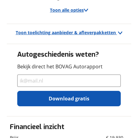
Verbruik gecombineerd
14,5 km/l
Toon alle opties
Ja, ik wil graag de nieuwsbrief ontvangen.
Verbruik stad
11,5 km/l
Verbruik buitenweg
16,9 km/l
Vraag mijn inruilwaarde aan
Drive Assist Pack (AAE/AAN)
Energielabel
F
Toon toelichting aanbieder & afleverpakketten
CO2 uitstoot
160,0 gram per kilometer
viaBOVAG.nl verwerkt je persoonsgegevens om je aanvraag zo
achteruitrijcamera
goed mogelijk bij de aanbieder te brengen. Lees hier meer
dodehoek detectie
over in onze
privacyverklaring
.
Autogeschiedenis weten?
xenon koplampen
achteruitrij assistent
Modelreeks: 2017 - 2025
Bekijk direct het BOVAG Autorapport
Geschiedenis
buitenspiegels met verlichting
Gemiddeld brandstofverbruik (NEDC): 6,9 l/100km
grootlichtassistent
(1 op 14,5)
Datum eerste inschrijving
30-03-2019
parkeer assistent
Brandstofverbruik in de stad (NEDC): 8,7 l/100km
Datum eerste toelating
30-03-2019
parkeersensor voor
(1 op 11,5)
Datum tenaamstelling
09-03-2026
Download gratis
Brandstofverbruik op de snelweg (NEDC): 5,9
Geïmporteerd
Nee
Exterieur
l/100km (1 op 16,9)
Billet Silver Metallic (5DN)
CO₂-uitstoot (NEDC): 160 g/km
lichtmetalen velgen 18"
Financieel inzicht
Motorrijtuigenbelasting: € 253 - € 276 per kwartaal
afwijkende dakkleur
jeep.Basiskleur: zilver / zwart
Financieel
Prijs
€ 19.930,-