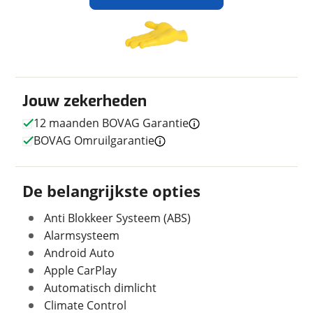
Aantal cilinders
4
Jouw contactgegevens
Verstuur mijn vraag
Vermogen
170pk (125kW)
Naam
Vermogen
170pk (125kW)
Ontvang gratis jouw
viaBOVAG.nl verwerkt je persoonsgegevens om je aanvraag zo
verbrandingsmotor
inruilwaarde
!
goed mogelijk bij de aanbieder te brengen. Lees hier meer
Topsnelheid
200 km/u
over in onze
privacyverklaring
.
Acceleratie 0-100 km/u
E-mailadres
Autobedrijf Wijnne Doornspijk
9,3 seconden
neemt snel
Jouw zekerheden
contact met je op om jouw inruilwaarde te bepalen.
Aandrijving
Vierwiel
12 maanden BOVAG Garantie
Koppel verbrandingsmotor
250 Nm
BOVAG Omruilgarantie
Jouw auto
Telefoonnummer (optioneel)
Kenteken
De belangrijkste opties
Afmetingen en gewicht
Ja, ik wil graag de nieuwsbrief ontvangen.
Anti Blokkeer Systeem (ABS)
Schatting kilometerstand
Breedte
1,82 m
Alarmsysteem
Vraag mijn inruilwaarde aan
Lengte
4,39 m
Android Auto
Massa ledig voertuig
1.515 kg
Apple CarPlay
viaBOVAG.nl verwerkt je persoonsgegevens om je aanvraag zo
Eventuele bijzonderheden (optioneel)
Maximaal toelaatbaar
2.087 kg
goed mogelijk bij de aanbieder te brengen. Lees hier meer
Automatisch dimlicht
gewicht
over in onze
privacyverklaring
.
Climate Control
Max trekgewicht geremd
1.000 kg