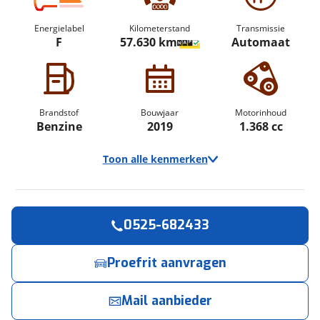
Energielabel
Kilometerstand
Transmissie
F
57.630 km
Automaat
Brandstof
Bouwjaar
Motorinhoud
Benzine
2019
1.368 cc
Toon alle kenmerken
0525-682433
Vraag een
Stel een
Ontvang gratis jouw
vraag
proefrit
!
aan!
Algemeen
inruilwaarde
!
Proefrit aanvragen
Autobedrijf Wijnne Doornspijk
Autobedrijf Wijnne Doornspijk
neemt snel
neemt snel
Merk
Jeep
contact met je op om een proefrit in te plannen.
contact met je op om je vraag te beantwoorden.
Autobedrijf Wijnne Doornspijk
neemt snel
Model
Compass
contact met je op om jouw inruilwaarde te bepalen.
Mail aanbieder
Uitvoering
1.4 MultiAir 170pk 4x4 Aut.
Jouw contactgegevens
Jouw vraag
Limited