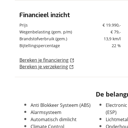
om de site continu te v
technologie die je gedr
Financieel inzicht
Algemeen
weten? Bekijk onze
disc
Merk
Honda
Prijs
€ 19.990,-
en beperkte analytis
Model
CR-V
Wegenbelasting (gem. p/m)
€ 79,-
voorkeurenpagina
.
Brandstofverbruik (gem.)
13,9 km/l
Uitvoering
2.0 16V 155pk Elegance -
RIJKLAAR INCL.BOVAG
Bijtellingspercentage
22 %
Kenteken
J594SV
Bereken je financiering
Kilometerstand
135.143 km
Bereken je verzekering
Bouwjaar
9-2017
Modeljaar
2016
Leeftijd
8 jaar en 11 maanden
Carrosserievorm
SUV / Terreinwagen
De belangr
Soort voertuig
Personenwagen
Anti Blokkeer Systeem (ABS)
Electronic
Nieuw of occasion
Occasion
Alarmsysteem
(ESP)
Automatisch dimlicht
Lichtmeta
Climate Control
Onderhou