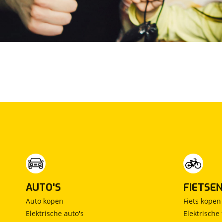
Veiligheid aandrijving
Hill Descent Control (HDC), assistentie bij afdalen
helling
Hill Start Assist (voorkomt achteruitrijden auto op
helling)
TSA (Trailer Stability Assist),
aanhangwagenstabiliseringsprogramma
VSA (Vehicle Stability Assist), stabiliteitssysteem
met tractiecontrole
Ventilatie en verwarming
Dual zone klimaatregeling met pollenfilter
Uitstroomopening airconditioning achter
AUTO'S
FIETSE
Verlichting interieur
Auto kopen
Fiets kopen
Elektrische auto's
Elektrische 
Kaartleeslampen voor