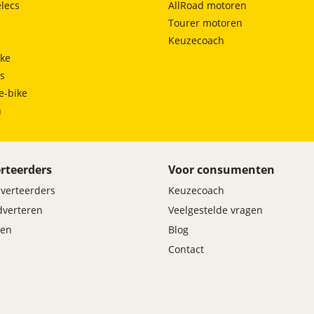
lecs
AllRoad motoren
Lifehammer
Tourer motoren
Zichtbaarheid
Keuzecoach
ke
Achteruitrijcamera
ts
Automatisch dimmende binnenspiegel
e-bike
Buitenspiegel (passagierszijde) met kantelfunctie
tijdens achteruitrijden
h
Buitenspiegels elektrisch
verstelbaar/verwarmbaar
Elektrisch inklapbare buitenspiegels
Koplampsproeiers
rteerders
Voor consumenten
Make-up spiegel bestuurder & passagier (verlicht)
dverteerders
Keuzecoach
Parkeersensoren, voor / achter
adverteren
Veelgestelde vragen
Regensensor (automatisch inschakelende en
regelbare ruitenwissers)
en
Blog
Contact