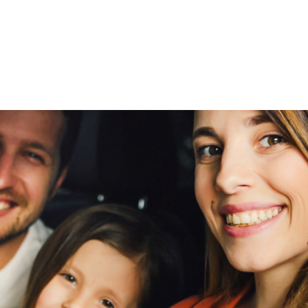
veilig en
go
bren
vertrouwd
Ruiten en glas
Elektrisch bedienbare ramen openen en sluiten
met 1 druk op de knop, zijruiten achter
viaBOVAG -
pers
Elektrisch bedienbare ramen openen en sluiten
veilig en
go
met 1 druk op de knop, zijruiten voor
bren
vertrouwd
Elektrisch bedienbare ramen voor en achter
Ramen elektrisch sluiten met behulp van
afstandsbediening
Stuurinrichting
Adaptieve elektrische stuurbekrachtiging (EPS)
In hoogte en diepte verstelbaar stuurwiel
Trim interieur
Lederen stuurwiel en lederen schakelpookknop
Multifunctioneel stuurwiel
Stoelbekleding stof