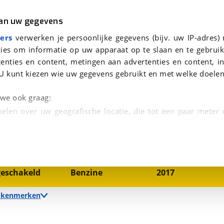
r
Kampeer
van uw gegevens
JKLAAR INCL.BOVAG
viaBOVAG.nl verwerkt je persoonsgegevens om je aanvraag zo goed mogelijk bij de aanbieder te brengen. Lees hi
ers
verwerken je persoonlijke gegevens (bijv. uw IP-adres)
ies om informatie op uw apparaat op te slaan en te gebruik
enties en content, metingen aan advertenties en content, in
U kunt kiezen wie uw gegevens gebruikt en met welke doelen
n we ook graag:
elen over uw geografische locatie, die tot een paar meter
1
/
16
entificeren door het actief te scannen op specifieke
 persoonlijke gegevens worden verwerkt en stel uw voo
nsmissie
Brandstof
Bouwjaar
eschakeld
Benzine
2017
unt uw toestemming op elk moment wijzigen of in
e kenmerken
kbare technieken zorgen we voor een betere en meer persoon
en ervoor dat de website goed werkt. Ook gebruiken we anal