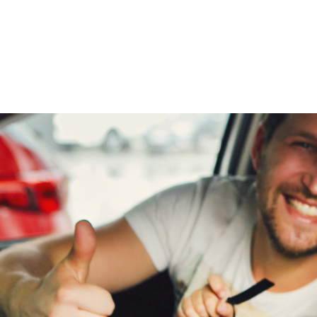
Nieuwprijs
€ 37.790,-
Remmen
ABS (Anti Blokkeer Systeem) + EBD (Elektronische
remkrachtverdeling)
Overige
Onderhoudsboekjes
Ja
aanwezig
Sloten
Centrale portiervergrendeling met
afstandsbediening en knipperlichtbevestiging
Trim exterieur
Bescherming in zijportieren tegen aanrijding in
de flanken
Normale lak