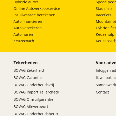
Hybride auto's
Speed pede
Online Autoverkoopservice
Stadsfiets
Zetels
Inruilwaarde berekenen
Racefiets
Auto financieren
Mountainbi
Achterbank, in 1 beweging neerklapbaar (One
Motion) / 60:40 verhouding
Auto verzekeren
Hybride fie
Anti-whiplash hoofdsteunen op voorstoelen
Auto huren
Keuzehulp 
Bestuurdersstoel, elektrische lendesteun- en
Keuzecoach
Keuzecoac
zijsteunverstelling
Bestuurdersstoel, in hoogte verstelbaar
Hoofdsteunen achter, aantal 3
Isofix en Top-Tether (voor een veilige bevestiging
Zekerheden
Voor adve
van kinderzitjes)
Middenarmsteun achter, uitklapbaar met
BOVAG Zekerheid
Inloggen a
bekerhouders
BOVAG Garantie
Ik wil ook 
Middenarmsteun voorin, opklapbaar
BOVAG Onderhoudsvrij
Samenwerk
Verwarmbare voorstoelen
BOVAG Import Tellercheck
Contact
BOVAG Omruilgarantie
BOVAG Afleverbeurt
BOVAG Onderhoudsbeurt