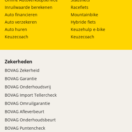
Agile Handling Assist (AHA)
Inruilwaarde berekenen
Racefiets
Audiobediening aan het stuur
Auto financieren
Mountainbike
Elektrische stuurbekrachtiging (EPS)
Auto verzekeren
Hybride fiets
Kantel- en telescopisch stuurwiel
Auto huren
Keuzehulp e-bike
Schakelpeddels aan het stuur
Keuzecoach
Keuzecoach
Verwarmd stuur
Trim exterieur
Zekerheden
Achterspoiler
BOVAG Zekerheid
Geïntegreerde dakrails
BOVAG Garantie
Normale lak
BOVAG Onderhoudsvrij
Trim interieur
BOVAG Import Tellercheck
Interieur paneel met hout look afwerking
BOVAG Omruilgarantie
Lederen knop versnellingspook
BOVAG Afleverbeurt
Lederen stuurwiel
BOVAG Onderhoudsbeurt
Stoelbekleding leder
BOVAG Puntencheck
Zilveren deurhandgrepen interieur