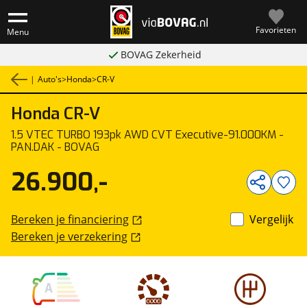
Favorieten
Menu
BOVAG Zekerheid
|
Auto's
>
Honda
>
CR-V
Honda
CR-V
1
/
30
1.5 VTEC TURBO 193pk AWD CVT Executive-91.000KM -
PAN.DAK - BOVAG
26.900,-
Bereken je financiering
Vergelijk
Bereken je verzekering
A