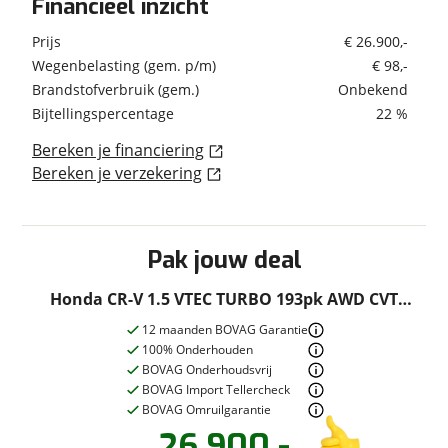
Financieel inzicht
12 volt aansluiting in middenconsole
Dit is een rijklaar prijs, hiervoor krijgt de auto
12 volt stopcontact vooraan
Prijs
€ 26.900,-
onderhoud volgens schema, nieuwe APK ,auto op
Garanties
Digitale Radio (DAB)
Wegenbelasting (gem. p/m)
€ 98,-
naam zetten en 12 maanden BOVAG garantie.
Haaienvin antenne
BOVAG Garantie
12 maanden
Brandstofverbruik (gem.)
Onbekend
Bijtellingspercentage
22 %
Comfort aandrijving
Bereken je financiering
Frontale botsingwaarschuwingssysteem (FCW)
Bereken je verzekering
Low Speed Following
Overige
Onderhoudsboekjes
Ja
Communicatie / navigatie
aanwezig
Pak jouw deal
Bluetooth® handsfree-systeem
Honda Connect
Honda CR-V 1.5 VTEC TURBO 193pk AWD CVT
Executive-91.000KM - PAN.DAK - BOVAG
12 maanden BOVAG Garantie
Gordels en airbags
100% Onderhouden
Gordijnairbags, voor en achter
BOVAG Onderhoudsvrij
BOVAG Import Tellercheck
SRS airbag bestuurder & passagier
BOVAG Omruilgarantie
SRS airbag passagier met aan-uit schakelaar
26.900,-
Veiligheidsgordels achteraan met