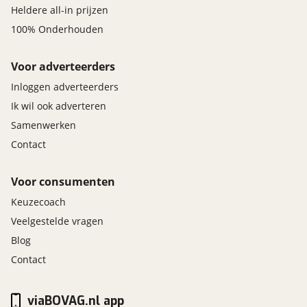
Heldere all-in prijzen
Veiligheid aandrijving
100% Onderhouden
Adaptieve Intelligente cruisecontrol met
snelheidsbegrenzer
Voor adverteerders
Hill Start Assist
Inloggen adverteerders
Rijwegassistentie (Road Departure Mitigation)
Ik wil ook adverteren
Stabiliteitssysteem (VSA)
TSA (Trailer Stability Assist), antischaarsysteem
Samenwerken
aanhanger
Contact
Waarschuwingssyteem verlaten rijbaan (LDW)
Voor consumenten
Velgen en banden
Keuzecoach
19'' lichtmetalen velgen
Veelgestelde vragen
Reservewiel
Blog
Ventilatie en verwarming
Contact
Airco achteraan
Automatische dubbele zone airco
viaBOVAG.nl app