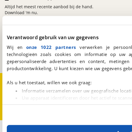
Altijd het meest recente aanbod bij de hand.
Verlichting exterieur
Download 'm nu.
Actieve bochtverlichting (Active Cornering Lights)
Automatische regeling lichtsterkte koplampen
(Highbeam Support System)
viaBOVAG.nl
Combi LED lampen achteraan
Verantwoord gebruik van uw gegevens
Follow me home koplampen
Kosterijland
15
Wij en
onze 1022 partners
verwerken je persoonl
3981 AJ
Bunnik
LED dagrijlichten
technologieën zoals cookies om informatie op uw a
Een initiatief van
LED koplampen
BOVAG
gepersonaliseerde advertenties en content, metingen
Lichtsensor (automatisch in- en uitschakelen van
productontwikkeling. U kunt kiezen wie uw gegevens gebr
de koplampen)
Mistlampen vooraan - LED
Over viaBOVAG.nl
Disclaimer- en Privacyverklaring
Als u het toestaat, willen we ook graag:
Cookievoorkeuren
Vacatures
Verlichting interieur
Informatie verzamelen over uw geografische locati
Uw apparaat identificeren door het actief te scann
Instapverlichting
Kofferbakverlichting
Lees meer over hoe uw persoonlijke gegevens worden ve
Leeslampje (achteraan)
U kunt uw toestemming op elk moment wijzigen of intrekk
Leeslampjes (vooraan)
Sfeerlicht (dak)
Met cookies en vergelijkbare technieken zorgen we voor 