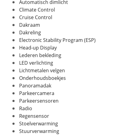
Automatisch dimlicht
In- en exterieur
Climate Control
Cruise Control
Aantal deuren
5
Foto's
Dakraam
Aantal zitplaatsen
5
Dakreling
Klik hier om foto's te uploaden
Bekleding
Leder
(optioneel)
Electronic Stability Program (ESP)
Interieurkleur
Zwart
JPG, PNG (max 10 foto's)
Head-up Display
Laksoort
Basis/uni
Lederen bekleding
Kleur
Zwart
Jouw contactgegevens
LED verlichting
Fabriekskleur
Zwart
Naam
Lichtmetalen velgen
Onderhoudsboekjes
Panoramadak
Parkeercamera
E-mailadres
Verbruik en milieu
Parkeersensoren
Radio
Brandstof
Benzine
Regensensor
CO2 uitstoot
201,0 gram per kilometer
Telefoonnummer (optioneel)
Stoelverwarming
Stuurverwarming