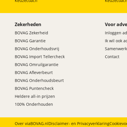
Keuzecoach
Keuzecoac
Stuurwielrand verwarmd (0248)
Travel Pack (07LK)
aanhanger manoeuvreerhulp
Zekerheden
Voor adve
achterbank in 3 delen neerklapbaar met skiluik
BOVAG Zekerheid
Inloggen a
Achteropkomend verkeer waarschuwing
Actiefstoelen voor (0455)
BOVAG Garantie
Ik wil ook 
Actieve Voetgangersbescherming (08TF)
BOVAG Onderhoudsvrij
Samenwerk
Active Guard: botswaarschuwing met city-
BOVAG Import Tellercheck
Contact
remfunctie (05AV)
Adaptieve LED koplampen (0552)
BOVAG Omruilgarantie
AG Intern (02TM)
BOVAG Afleverbeurt
AG Intern (08R3)
BOVAG Onderhoudsbeurt
airco automatisch
BOVAG Puntencheck
Apple Carplay/Android Auto
Heldere all-in prijzen
Automatisch dimmende binnen- en buitenspiegel
bestuurderzijde (0430)
100% Onderhouden
Automatische dimmende binnenspiegel (0431)
automatische snelheidsbegrenzing ISA
Bandenspanningsweergavesysteem (02VB)
Over viaBOVAG.nl
Disclaimer- en Privacyverklaring
Cookievo