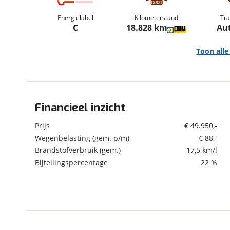
om de site continu te v
Energielabel
Kilometerstand
Tra
technologie die je gedr
C
18.828 km
Au
weten? Bekijk onze
disc
en beperkte analytis
Toon all
voorkeurenpagina
.
Financieel inzicht
Algemeen
Merk
BMW
Prijs
€ 49.950,-
Model
X1
Wegenbelasting (gem. p/m)
€ 88,-
Brandstofverbruik (gem.)
17,5 km/l
Uitvoering
sDrive20i
Bijtellingspercentage
22 %
Kenteken
KJD47J
Kilometerstand
18.828 km
Bouwjaar
8-2025
Modeljaar
2022
Leeftijd
1 jaar