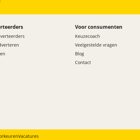
h
Elektronisch Stabiliteits Programma
Hill hold functie
Rijstrooksensor
rteerders
Voor consumenten
Verkeersbord detectie
dverteerders
Keuzecoach
Vermoeidheids herkenning
adverteren
Veelgestelde vragen
en
Blog
Contact
orkeuren
Vacatures