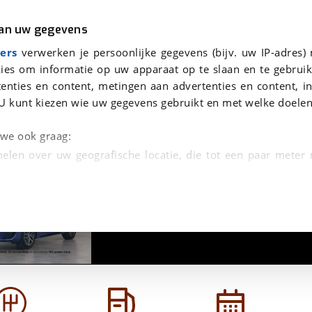
r
Kampeer
van uw gegevens
viaBOVAG.nl verwerkt je persoonsgegevens om je aanvraag zo goed mogelijk bij de aanbieder te brengen. Lees hi
ers
verwerken je persoonlijke gegevens (bijv. uw IP-adres)
ies om informatie op uw apparaat op te slaan en te gebruik
enties en content, metingen aan advertenties en content, in
U kunt kiezen wie uw gegevens gebruikt en met welke doelen
n we ook graag:
elen over uw geografische locatie, die tot een paar meter
1
/
35
entificeren door het actief te scannen op specifieke
 persoonlijke gegevens worden verwerkt en stel uw voo
unt uw toestemming op elk moment wijzigen of in
kbare technieken zorgen we voor een betere en meer persoon
en ervoor dat de website goed werkt. Ook gebruiken we anal