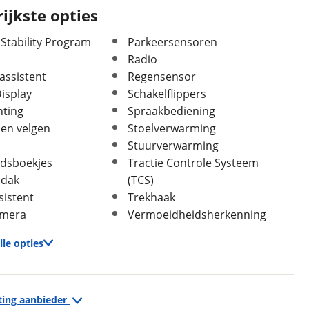
ijkste opties
Aandrijving
Voorwiel
Koppel
240 Nm
 Stability Program
Parkeersensoren
verbrandingsmotor
Radio
assistent
Regensensor
isplay
Schakelflippers
hting
Spraakbediening
len velgen
Stoelverwarming
In- en exterieur
Stuurverwarming
dsboekjes
Tractie Controle Systeem
Aantal deuren
5
dak
(TCS)
Aantal zitplaatsen
5
sistent
Trekhaak
Bekleding
Half leder / alcantara
amera
Vermoeidheidsherkenning
Interieurkleur
Zwart
Laksoort
Metallic
lle opties
Kleur
Blauw
Fabriekskleur
M Portimao Blau (blauw
Infotainment
metallic)
ting aanbieder