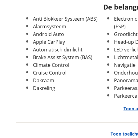
APK vervaldatum
14-08-2029
De belangr
Carrosserievorm
SUV / Terreinwagen
Anti Blokkeer Systeem (ABS)
Electronic
Soort voertuig
Personenwagen
Alarmsysteem
(ESP)
Nieuw of occasion
Occasion
Android Auto
Grootlicht
Apple CarPlay
Head-up D
Automatisch dimlicht
LED verlic
Brake Assist System (BAS)
Lichtmeta
Afmetingen en gewicht
Climate Control
Navigatie
Cruise Control
Onderhou
Hoogte
1,64 m
Dakraam
Panorama
Breedte
1,85 m
Dakreling
Parkeeras
Lengte
4,50 m
Parkeerc
Massa ledig voertuig
1.525 kg
Maximaal toelaatbaar
2.120 kg
Toon a
gewicht
Max trekgewicht geremd
1.800 kg
Exterieur
Max trekgewicht
750 kg
Toon toelich
ongeremd