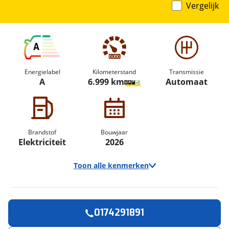
Vergelijk
A
Energielabel
Kilometerstand
Transmissie
A
6.999 km
Automaat
Brandstof
Bouwjaar
Elektriciteit
2026
Toon alle kenmerken
0174291891
Vraag een
Stel een
Ontvang gratis jouw
vraag
proefrit
!
aan!
Algemeen
inruilwaarde
!