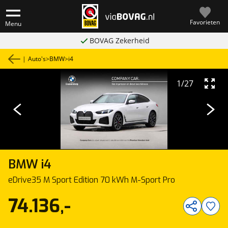
Favorieten
Menu
BOVAG Zekerheid
|
Auto's
>
BMW
>
i4
1
/
27
BMW
i4
eDrive35 M Sport Edition 70 kWh M-Sport Pro
74.136,-