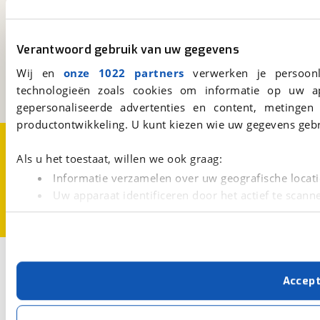
viaBOVAG.nl
Verantwoord gebruik van uw gegevens
Kosterijland
15
3981 AJ
Bunnik
Wij en
onze 1022 partners
verwerken je persoonl
Een initiatief van
technologieën zoals cookies om informatie op uw a
BOVAG
gepersonaliseerde advertenties en content, metingen
productontwikkeling. U kunt kiezen wie uw gegevens gebr
Over viaBOVAG.nl
Disclaimer- en Privacyverklaring
Cookievoorkeuren
Vacatures
Als u het toestaat, willen we ook graag:
Informatie verzamelen over uw geografische locati
Uw apparaat identificeren door het actief te scann
Lees meer over hoe uw persoonlijke gegevens worden ve
U kunt uw toestemming op elk moment wijzigen of intrekk
Met cookies en vergelijkbare technieken zorgen we voor 
Accep
cookies zorgen ervoor dat de website goed werkt. Ook g
verbeteren. We tonen je graag relevante advertenties e
buiten onze website volgt – uiteraard op anonie