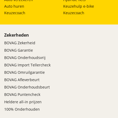
zij airbag(s) voor
Auto huren
Keuzehulp e-bike
Omschrijving
:
12 maanden Bovag Garantie. Dit afleverpakket
Keuzecoach
Keuzecoach
bevat: BOVAG garantie (12 maanden); BOVAG
Afleverbeurt; Nieuwe APK
Zekerheden
BOVAG Zekerheid
Rijklaar: 6 maanden
BOVAG Garantie
Prijs
:
BOVAG Onderhoudsvrij
€ 0,-
BOVAG Import Tellercheck
Omschrijving
:
BOVAG Omruilgarantie
een onderhoudsbeurt, indien nodig binnen 6
BOVAG Afleverbeurt
maanden of 10.000km . nieuwe APK .
BOVAG Onderhoudsbeurt
een aircoservice . 6 maanden Martens Garantie. Dit
afleverpakket bevat: BOVAG Afleverbeurt; Geen
BOVAG Puntencheck
nieuwe APK. Deze Audi is verkrijgbaar met dit
Heldere all-in prijzen
afleverpakket in plaats van het standaardpakket met
100% Onderhouden
een korting van € 500.