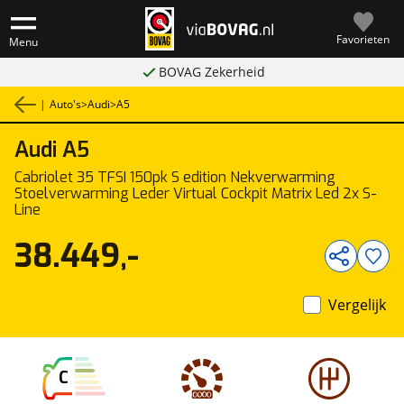
Favorieten
Menu
BOVAG Zekerheid
|
Auto's
>
Audi
>
A5
Audi
A5
1
/
42
Cabriolet 35 TFSI 150pk S edition Nekverwarming
Stoelverwarming Leder Virtual Cockpit Matrix Led 2x S-
Line
38.449,-
Vergelijk
C