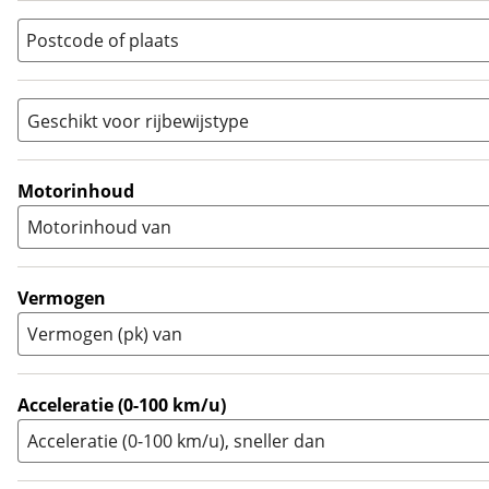
Quad
(
0
)
Postcode of plaats
Racer
(
0
)
Rally
(
0
)
Sport
(
0
)
Geschikt voor rijbewijstype
Sport Touring
(
0
)
A
(
0
)
Supermotard
(
0
)
A1
(
0
)
Motorinhoud
Supersport
(
0
)
A2
(
7
)
Motorinhoud van
Tourer
(
0
)
Touring Enduro
(
0
)
Trial
(
0
)
Vermogen
Trike
(
0
)
Vermogen (pk) van
Zijspan
(
0
)
Acceleratie (0-100 km/u)
Acceleratie (0-100 km/u), sneller dan