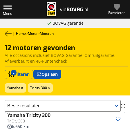
Favorieten
Menu
BOVAG garantie
|
Home
>
Motor
>
Motoren
12 motoren gevonden
Alle occasions inclusief BOVAG Garantie, Omruilgarantie,
Afleverbeurt en 40-Puntencheck
2
Filteren
Opslaan
Yamaha
Tricity 300
Sorteer resultaten
Yamaha
Tricity 300
TriCity 300
6.650 km