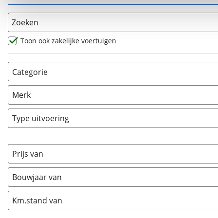
Zoeken
Toon ook zakelijke voertuigen
Categorie
AllRoad
(
0
)
Merk
Chopper
(
0
)
Classic
(
0
)
Type uitvoering
Crosser
(
0
)
Cruiser
(
0
)
Prijs van
Enduro
(
0
)
Minibike
(
0
)
Bouwjaar van
Motorscooter
(
10
)
Naked
(
0
)
Km.stand van
Overig
(
2
)