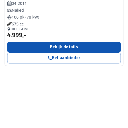
04-2011
Naked
106 pk (78 kW)
675 cc
HILLEGOM
4.999,-
Bekijk details
Bel aanbieder