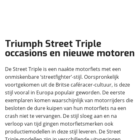
Triumph Street Triple
occasions en nieuwe motoren
De Street Triple is een naakte motorfiets met een
onmiskenbare ‘streetfighter’-stijl. Oorspronkelijk
voortgekomen uit de Britse caféracer-cultuur, is deze
stijl vooral in Europa populair geworden. De eerste
exemplaren komen waarschijnlijk van motorrijders die
besloten de dure kuipen van hun motorfiets na een
crash niet te vervangen. De stijl sloeg aan en na
verloop van tijd gingen motorfietsmerken ook
productiemodellen in deze stijl leveren. De Street
Triple-modellen zijn in verschillende uitvoeringen