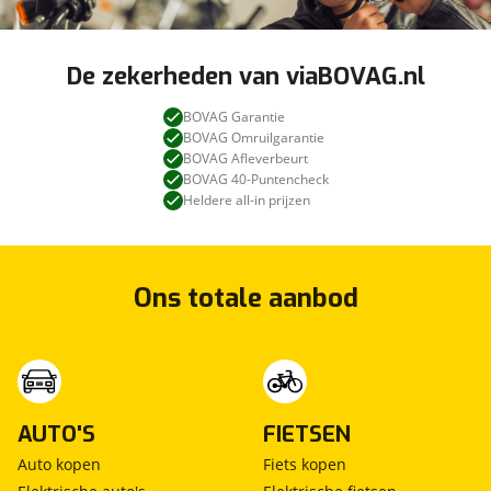
De zekerheden van viaBOVAG.nl
BOVAG Garantie
BOVAG Omruilgarantie
BOVAG Afleverbeurt
BOVAG 40-Puntencheck
Heldere all-in prijzen
Ons totale aanbod
AUTO'S
FIETSEN
Auto kopen
Fiets kopen