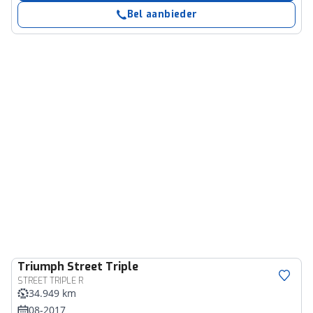
Bel aanbieder
Triumph
Street Triple
STREET TRIPLE R
34.949 km
08-2017