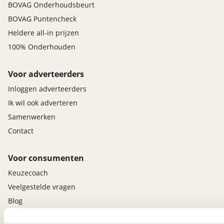
BOVAG Onderhoudsbeurt
BOVAG Puntencheck
Heldere all-in prijzen
100% Onderhouden
Voor adverteerders
Inloggen adverteerders
Ik wil ook adverteren
Samenwerken
Contact
Voor consumenten
Keuzecoach
Veelgestelde vragen
Blog
Contact