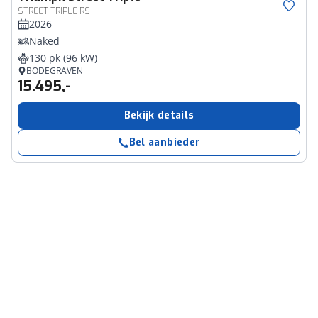
STREET TRIPLE RS
2026
Naked
130 pk (96 kW)
BODEGRAVEN
15.495,-
Bekijk details
Bel aanbieder