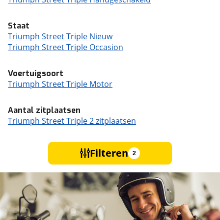
Staat
Triumph Street Triple Nieuw
Triumph Street Triple Occasion
Voertuigsoort
Triumph Street Triple Motor
Aantal zitplaatsen
Triumph Street Triple 2 zitplaatsen
Filteren
2