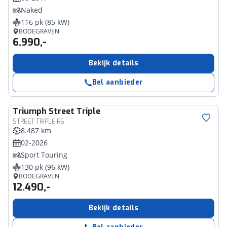
Naked
116 pk (85 kW)
BODEGRAVEN
6.990,-
Bekijk details
Bel aanbieder
Triumph
Street Triple
STREET TRIPLE RS
8.487 km
02-2026
Sport Touring
130 pk (96 kW)
BODEGRAVEN
12.490,-
Bekijk details