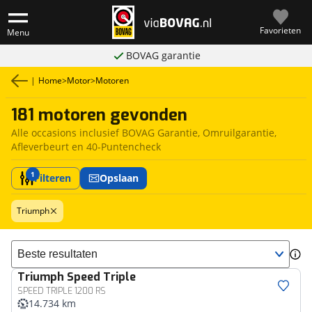
Favorieten
Menu
BOVAG garantie
|
Home
>
Motor
>
Motoren
181 motoren gevonden
Alle occasions inclusief BOVAG Garantie, Omruilgarantie,
Afleverbeurt en 40-Puntencheck
1
Filteren
Opslaan
Triumph
Sorteer resultaten
Triumph
Speed Triple
SPEED TRIPLE 1200 RS
14.734 km