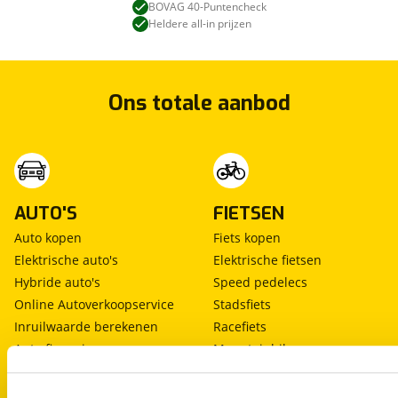
BOVAG 40-Puntencheck
Heldere all-in prijzen
Ons totale aanbod
AUTO'S
FIETSEN
Auto kopen
Fiets kopen
Elektrische auto's
Elektrische fietsen
Hybride auto's
Speed pedelecs
Online Autoverkoopservice
Stadsfiets
Inruilwaarde berekenen
Racefiets
Auto financieren
Mountainbike
Auto verzekeren
Hybride fiets
Auto huren
Keuzehulp e-bike