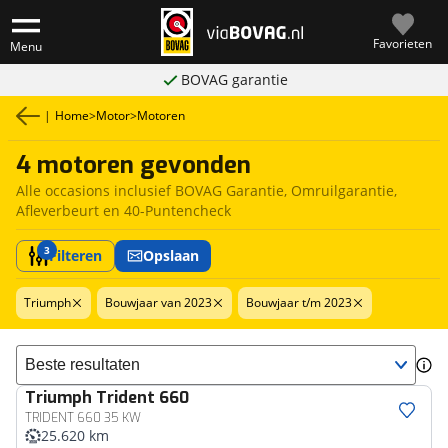
Favorieten
Menu
BOVAG garantie
|
Home
>
Motor
>
Motoren
4 motoren gevonden
Alle occasions inclusief BOVAG Garantie, Omruilgarantie,
Afleverbeurt en 40-Puntencheck
3
Filteren
Opslaan
Triumph
Bouwjaar van 2023
Bouwjaar t/m 2023
Sorteer resultaten
Triumph
Trident 660
TRIDENT 660 35 KW
25.620 km