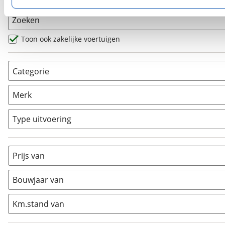
privacyverklaring
. Als je weigert, plaatsen we alleen f
kun je later altijd aanpassen via de
voorkeurenpagina
.
Zoeken
Toon ook zakelijke voertuigen
Categorie
AllRoad
(
2
)
Merk
Chopper
(
0
)
Classic
(
0
)
Type uitvoering
Crosser
(
0
)
Cruiser
(
0
)
Prijs van
Enduro
(
0
)
Minibike
(
0
)
Bouwjaar van
Motorscooter
(
0
)
Naked
(
1
)
Km.stand van
Overig
(
0
)