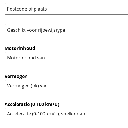
Quad
(
0
)
Postcode of plaats
Racer
(
0
)
Rally
(
0
)
Sport
(
0
)
Geschikt voor rijbewijstype
Sport Touring
(
0
)
A
(
3
)
Supermotard
(
0
)
A1
(
0
)
Motorinhoud
Supersport
(
1
)
A2
(
1
)
Motorinhoud van
Tourer
(
0
)
Touring Enduro
(
0
)
Trial
(
0
)
Vermogen
Trike
(
0
)
Vermogen (pk) van
Zijspan
(
0
)
Acceleratie (0-100 km/u)
Acceleratie (0-100 km/u), sneller dan