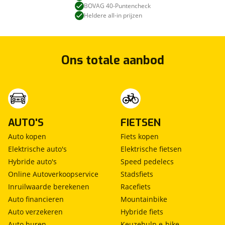
BOVAG 40-Puntencheck
Heldere all-in prijzen
Ons totale aanbod
AUTO'S
FIETSEN
Auto kopen
Fiets kopen
Elektrische auto's
Elektrische fietsen
Hybride auto's
Speed pedelecs
Online Autoverkoopservice
Stadsfiets
Inruilwaarde berekenen
Racefiets
Auto financieren
Mountainbike
Auto verzekeren
Hybride fiets
Auto huren
Keuzehulp e-bike