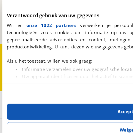
viaBOVAG.nl
Kosterijland
15
Verantwoord gebruik van uw gegevens
3981 AJ
Bunnik
Wij en
onze 1022 partners
verwerken je persoonl
Een initiatief van
BOVAG
technologieën zoals cookies om informatie op uw a
gepersonaliseerde advertenties en content, metingen
productontwikkeling. U kunt kiezen wie uw gegevens gebr
Over viaBOVAG.nl
Disclaimer- en Privacyverklaring
Cookievoorkeuren
Vacatures
Als u het toestaat, willen we ook graag:
Informatie verzamelen over uw geografische locati
Uw apparaat identificeren door het actief te scann
Lees meer over hoe uw persoonlijke gegevens worden ve
U kunt uw toestemming op elk moment wijzigen of intrekk
3
Opslaan
Met cookies en vergelijkbare technieken zorgen we voor 
Triumph
Bouwjaar van 2023
Bouwjaar t/m 2023
Accep
cookies zorgen ervoor dat de website goed werkt. Ook g
verbeteren. We tonen je graag relevante advertenties e
Basisgegevens
buiten onze website volgt – uiteraard op anonie
Weig