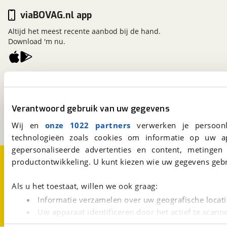
viaBOVAG.nl app
Altijd het meest recente aanbod bij de hand.
Download 'm nu.
viaBOVAG.nl
Kosterijland
15
3981 AJ
Bunnik
Verantwoord gebruik van uw gegevens
Een initiatief van
BOVAG
Wij en
onze 1022 partners
verwerken je persoonl
technologieën zoals cookies om informatie op uw a
gepersonaliseerde advertenties en content, metingen
Over viaBOVAG.nl
Disclaimer- en Privacyverklaring
productontwikkeling. U kunt kiezen wie uw gegevens gebr
Cookievoorkeuren
Vacatures
Als u het toestaat, willen we ook graag:
Informatie verzamelen over uw geografische locati
Uw apparaat identificeren door het actief te scann
Lees meer over hoe uw persoonlijke gegevens worden ve