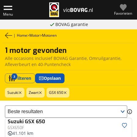
Favorieten
Menu
BOVAG garantie
|
Home
>
Motor
>
Motoren
1 motor gevonden
Alle occasions inclusief BOVAG Garantie, Omruilgarantie,
Afleverbeurt en 40-Puntencheck
3
Filteren
Opslaan
Suzuki
Zwart
GSX 650
Sorteer resultaten
Suzuki
GSX 650
GSX650F
41.101 km