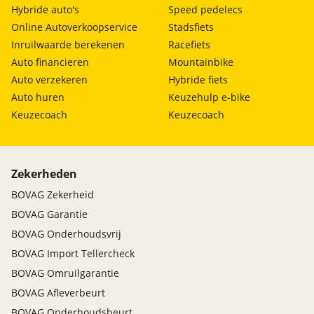
Hybride auto's
Speed pedelecs
Online Autoverkoopservice
Stadsfiets
Inruilwaarde berekenen
Racefiets
Auto financieren
Mountainbike
Auto verzekeren
Hybride fiets
Auto huren
Keuzehulp e-bike
Keuzecoach
Keuzecoach
Zekerheden
BOVAG Zekerheid
BOVAG Garantie
BOVAG Onderhoudsvrij
BOVAG Import Tellercheck
BOVAG Omruilgarantie
BOVAG Afleverbeurt
BOVAG Onderhoudsbeurt