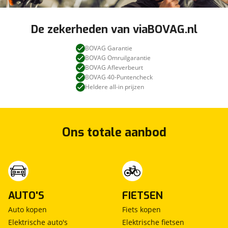
De zekerheden van viaBOVAG.nl
BOVAG Garantie
BOVAG Omruilgarantie
BOVAG Afleverbeurt
BOVAG 40-Puntencheck
Heldere all-in prijzen
Ons totale aanbod
AUTO'S
FIETSEN
Auto kopen
Fiets kopen
Elektrische auto's
Elektrische fietsen