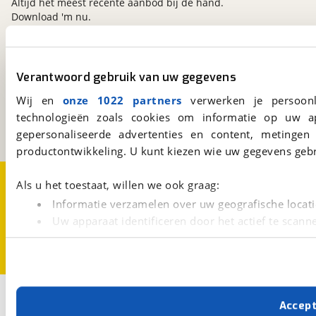
Altijd het meest recente aanbod bij de hand.
Download 'm nu.
viaBOVAG.nl
Verantwoord gebruik van uw gegevens
Kosterijland
15
Wij en
onze 1022 partners
verwerken je persoonl
3981 AJ
Bunnik
technologieën zoals cookies om informatie op uw a
Een initiatief van
BOVAG
gepersonaliseerde advertenties en content, metingen
productontwikkeling. U kunt kiezen wie uw gegevens gebr
Over viaBOVAG.nl
Disclaimer- en Privacyverklaring
Als u het toestaat, willen we ook graag:
Cookievoorkeuren
Vacatures
Informatie verzamelen over uw geografische locati
Uw apparaat identificeren door het actief te scann
Lees meer over hoe uw persoonlijke gegevens worden ve
U kunt uw toestemming op elk moment wijzigen of intrekk
Met cookies en vergelijkbare technieken zorgen we voor 
Accep
cookies zorgen ervoor dat de website goed werkt. Ook g