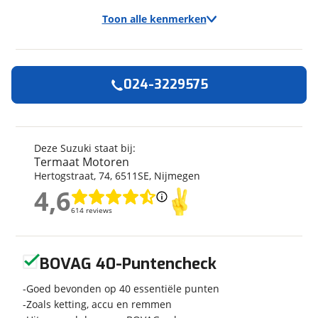
Toon alle kenmerken
024-3229575
Algemeen
Merk
Suzuki
Model
GSX 650
Deze Suzuki staat bij:
Termaat Motoren
Kenteken
59MHRH
Hertogstraat
,
74
,
6511SE
,
Nijmegen
Kilometerstand
41.101 km
4,6
Bouwjaar
5-2017
4,6
614 reviews
614 reviews
Modeljaar
2017
Leeftijd
9 jaar en 3 maanden
Geen reviews gevonden
Categorie
Overig
BOVAG 40-Puntencheck
Soort voertuig
Motor
Goed bevonden op 40 essentiële punten
Nieuw of occasion
Occasion
Zoals ketting, accu en remmen