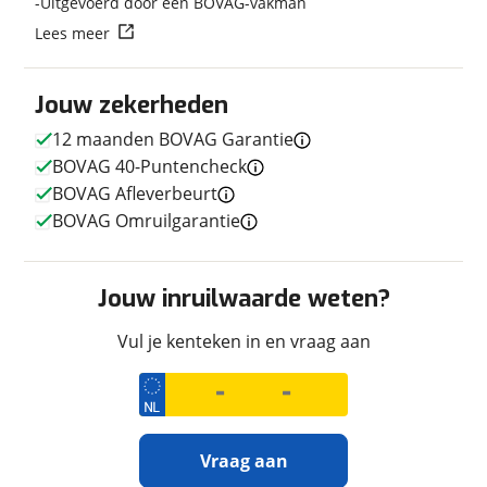
Uitgevoerd door een BOVAG-vakman
Lees meer
Techniek
Jouw zekerheden
Transmissie
Handgeschakeld
12 maanden BOVAG Garantie
BOVAG 40-Puntencheck
BOVAG Afleverbeurt
Uiterlijk
BOVAG Omruilgarantie
Kleur
Zwart
Fabriekskleur
Zwart
Jouw inruilwaarde weten?
Vul je kenteken in en vraag aan
Geschiedenis
Datum eerste toelating
24-05-2017
Vraag aan