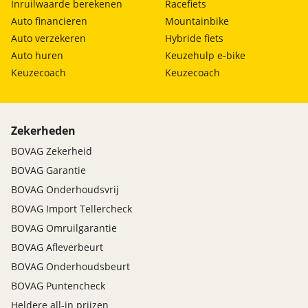
Inruilwaarde berekenen
Racefiets
Auto financieren
Mountainbike
Auto verzekeren
Hybride fiets
Auto huren
Keuzehulp e-bike
Keuzecoach
Keuzecoach
Zekerheden
BOVAG Zekerheid
BOVAG Garantie
BOVAG Onderhoudsvrij
BOVAG Import Tellercheck
BOVAG Omruilgarantie
BOVAG Afleverbeurt
BOVAG Onderhoudsbeurt
BOVAG Puntencheck
Heldere all-in prijzen