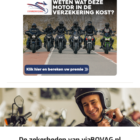
om je aanvraag zo goed mogelijk bij de
aanbieder te brengen. Lees hier meer over in
onze
privacyverklaring
.
Verstuur mijn vraag
viaBOVAG.nl verwerkt je persoonsgegevens
om je aanvraag zo goed mogelijk bij de
aanbieder te brengen. Lees hier meer over in
Stuur mijn bevinding door
onze
privacyverklaring
.
De zekerheden van viaBOVAG.nl