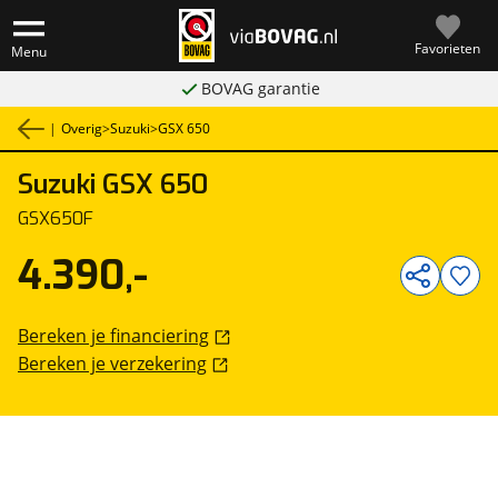
Favorieten
Menu
BOVAG garantie
|
Overig
>
Suzuki
>
GSX 650
Suzuki
GSX 650
1
/
6
GSX650F
4.390,-
Bereken je financiering
Bereken je verzekering