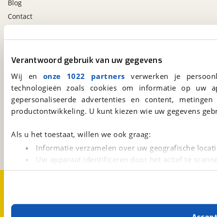
Blog
Contact
viaBOVAG.nl app
Verantwoord gebruik van uw gegevens
Altijd het meest recente aanbod bij de hand.
Download 'm nu.
Wij en
onze 1022 partners
verwerken je persoonl
technologieën zoals cookies om informatie op uw a
gepersonaliseerde advertenties en content, metingen
viaBOVAG.nl
productontwikkeling. U kunt kiezen wie uw gegevens gebr
Kosterijland
15
3981 AJ
Bunnik
Als u het toestaat, willen we ook graag:
Een initiatief van
Informatie verzamelen over uw geografische locati
BOVAG
Uw apparaat identificeren door het actief te scann
Lees meer over hoe uw persoonlijke gegevens worden ve
Over viaBOVAG.nl
Disclaimer- en Privacyverklaring
U kunt uw toestemming op elk moment wijzigen of intrekk
Cookievoorkeuren
Vacatures
Met cookies en vergelijkbare technieken zorgen we voor 