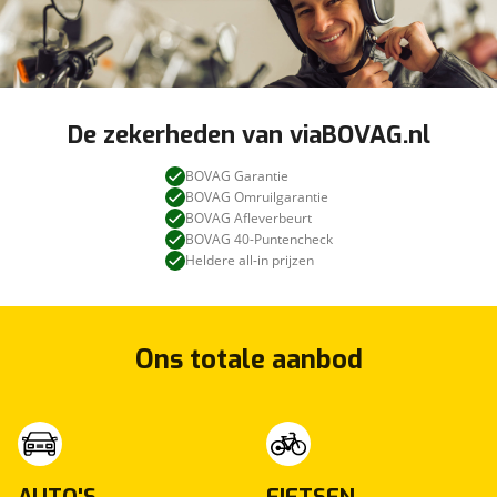
De zekerheden van viaBOVAG.nl
BOVAG Garantie
BOVAG Omruilgarantie
BOVAG Afleverbeurt
BOVAG 40-Puntencheck
Heldere all-in prijzen
Ons totale aanbod