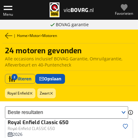
Favorieten
Menu
BOVAG garantie
|
Home
>
Motor
>
Motoren
24 motoren gevonden
Alle occasions inclusief BOVAG Garantie, Omruilgarantie,
Afleverbeurt en 40-Puntencheck
2
Filteren
Opslaan
Royal Enfield
Zwart
Sorteer resultaten
Royal Enfield
Classic 650
Royal-Enfield CLASSIC 650
2026