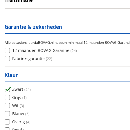
Transmissie
Handgeschakeld
(
24
)
Garantie & zekerheden
Alle occasions op viaBOVAG.nl hebben minimaal 12 maanden BOVAG Garanti
12 maanden BOVAG Garantie
(
24
)
Fabrieksgarantie
(
22
)
Kleur
Zwart
(
24
)
Grijs
(
1
)
Wit
(
3
)
Blauw
(
5
)
Overig
(
4
)
Rood