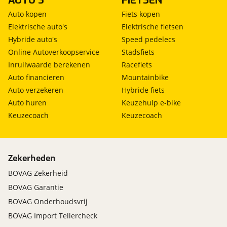
AUTO'S
FIETSEN
Auto kopen
Fiets kopen
Elektrische auto's
Elektrische fietsen
Hybride auto's
Speed pedelecs
Online Autoverkoopservice
Stadsfiets
Inruilwaarde berekenen
Racefiets
Auto financieren
Mountainbike
Auto verzekeren
Hybride fiets
Auto huren
Keuzehulp e-bike
Keuzecoach
Keuzecoach
Zekerheden
BOVAG Zekerheid
BOVAG Garantie
BOVAG Onderhoudsvrij
BOVAG Import Tellercheck